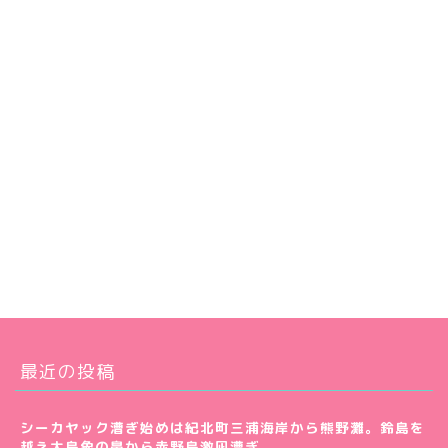
最近の投稿
シーカヤック漕ぎ始めは紀北町三浦海岸から熊野灘。鈴島を
越え大島象の鼻から赤野島激凪漕ぎ