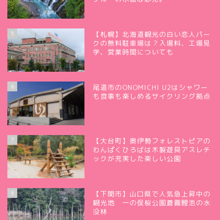
5
【札幌】北海道観光の白い恋人パー
クの無料駐車場は？入場料、工場見
学、営業時間についても
6
尾道市のONOMICHI U2はシャワー
も食事も楽しめるサイクリング拠点
7
【大台町】奥伊勢フォレストピアの
わんぱくひろばは木製遊具アスレチ
ックが充実した楽しい公園
8
【下関市】山口県で人気急上昇中の
観光地 一の俣桜公園蒼霧鯉池の水
没林