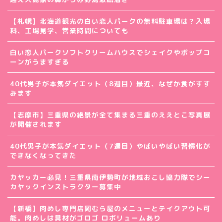
【札幌】北海道観光の白い恋人パークの無料駐車場は？入場
料、工場見学、営業時間についても
白い恋人パークソフトクリームハウスでシェイクやポップコ
ーンがうますぎる
40代男子が本気ダイエット（8週目）最近、なぜか食がすす
みます
【志摩市】三重県の絶景が全て集まる三重のええとこ写真展
が開催されます
40代男子が本気ダイエット（7週目）やばいやばい習慣化が
できなくなってきた
カヤッカー必見！三重県南伊勢町が地域おこし協力隊でシー
カヤックインストラクター募集中
【新橋】肉めし専門店岡むら屋のメニューとテイクアウト可
能。肉めしは具材がゴロゴ ロボリュームあり