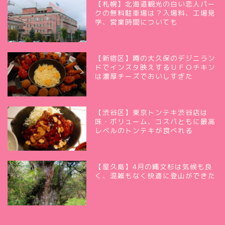
【札幌】北海道観光の白い恋人パー
クの無料駐車場は？入場料、工場見
学、営業時間についても
【新宿区】噂の大久保のデジニラン
ドでインスタ映えするＵＦＯチキン
は濃厚チーズでおいしすぎた
【渋谷区】東京トンテキ渋谷店は
味・ボリューム、コスパともに最高
レベルのトンテキが食べれる
【屋久島】4月の縄文杉は気候も良
く、混雑もなく快適に登山ができた