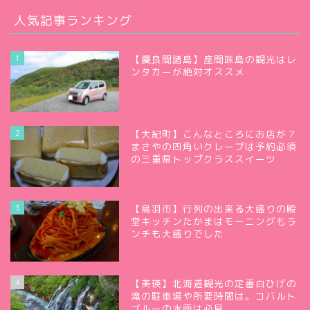
人気記事ランキング
1
【慶良間諸島】座間味島の観光はレ
ンタカーが絶対オススメ
2
【大紀町】こんなところにお店が？
まさやの四角いクレープは予約必須
の三重県トップクラススイーツ
3
【鳥羽市】行列の出来る大盛りの殿
堂キッチンたかまはモーニングもラ
ンチも大盛りでした
4
【美瑛】北海道観光の定番白ひげの
滝の駐車場や所要時間は。コバルト
ブルーの水面は必見。