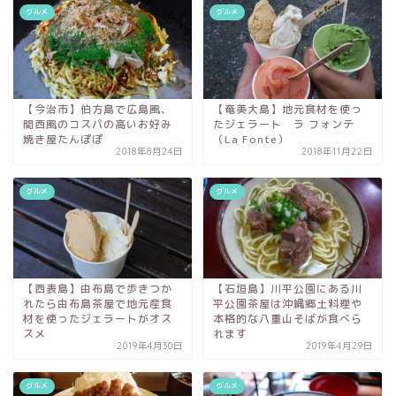
グルメ
グルメ
【今治市】伯方島で広島風、
【奄美大島】地元食材を使っ
関西風のコスパの高いお好み
たジェラート ラ フォンテ
焼き屋たんぽぽ
（La Fonte）
2018年8月24日
2018年11月22日
グルメ
グルメ
【西表島】由布島で歩きつか
【石垣島】川平公園にある川
れたら由布島茶屋で地元産食
平公園茶屋は沖縄郷土料理や
材を使ったジェラートがオス
本格的な八重山そばが食べら
スメ
れます
2019年4月30日
2019年4月29日
グルメ
グルメ