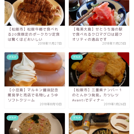
【松阪市】松阪牛郷で食べれ
【奄美大島】せとうち海の駅
る20食限定のポークカツ定食
で食べれるクロマグロは超ク
は驚くほどおいしい
オリティの逸品です
2018年11月27日
2018年11月25日
グルメ
グルメ
【小豆島】マルキン醤油記念
【松阪市】三重県ナンバー１
館見学と売店で名物しょうゆ
のとんかつ発見。カツレツ
ソフトクリーム
Avantiでディナー
2018年8月10日
2019年1月26日
グルメ
グルメ