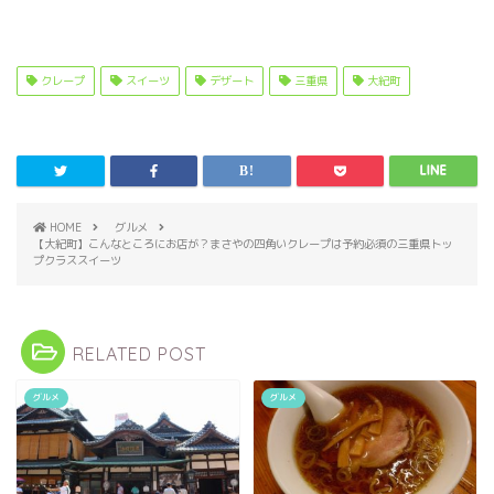
クレープ
スイーツ
デザート
三重県
大紀町
HOME
グルメ
【大紀町】こんなところにお店が？まさやの四角いクレープは予約必須の三重県トッ
プクラススイーツ
RELATED POST
グルメ
グルメ