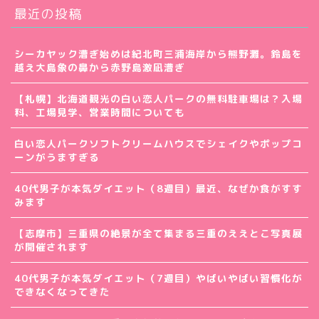
最近の投稿
シーカヤック漕ぎ始めは紀北町三浦海岸から熊野灘。鈴島を
越え大島象の鼻から赤野島激凪漕ぎ
【札幌】北海道観光の白い恋人パークの無料駐車場は？入場
料、工場見学、営業時間についても
白い恋人パークソフトクリームハウスでシェイクやポップコ
ーンがうますぎる
40代男子が本気ダイエット（8週目）最近、なぜか食がすす
みます
【志摩市】三重県の絶景が全て集まる三重のええとこ写真展
が開催されます
40代男子が本気ダイエット（7週目）やばいやばい習慣化が
できなくなってきた