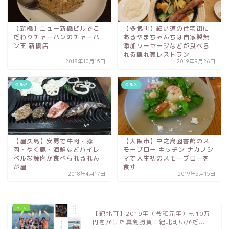
【新橋】ニュー新橋ビルでこ
【多気町】細い道の住宅街に
だわりチャーハンのチャーハ
あるやまちゃんちは自家製無
ン王 新橋店
添加ソーセージなどが食べら
れる隠れ家レストラン
2018年10月15日
2019年9月26日
グルメ
グルメ
【屋久島】安房で牛肉・豚
【大阪市】中之島図書館のス
肉・やく鹿・海鮮などハイレ
モーブロー キッチン ナカノシ
ベルな焼肉が食べられるれん
マで人生初のスモーブローを
が屋
食す
2018年4月17日
2019年5月15日
【紀北町】2019年（令和元年）も10万
円をかけた真剣勝負！紀北町いかだ...