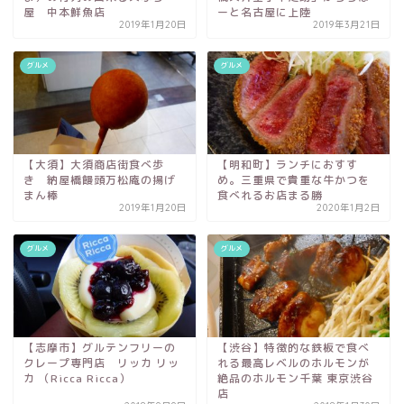
屋 中本鮮魚店
ーと名古屋に上陸
2019年1月20日
2019年3月21日
グルメ
グルメ
【大須】大須商店街食べ歩
【明和町】ランチにおすす
き 納屋橋饅頭万松庵の揚げ
め。三重県で貴重な牛かつを
まん棒
食べれるお店まる勝
2019年1月20日
2020年1月2日
グルメ
グルメ
【志摩市】グルテンフリーの
【渋谷】特徴的な鉄板で食べ
クレープ専門店 リッカ リッ
れる最高レベルのホルモンが
カ （Ricca Ricca）
絶品のホルモン千葉 東京渋谷
店