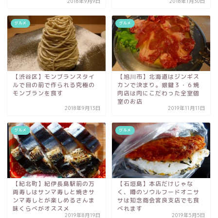
2018年9月9日
2018年1月30日
グルメ
グルメ
【渋谷区】モンブランスタイ
【旭川市】北海道はジンギス
ルで目の前で作られる究極の
カンで決まり。銀鍵３・６焼
モンブランを食す
肉店は肉にこだわった全室個
室のお店
2018年9月13日
2019年11月11日
グルメ
グルメ
【紀北町】紀伊長島駅前の万
【石垣島】本店だけじゃな
両寿しはサンマ寿しと焼きサ
く、噂のソウルフードオニサ
ンマ寿しとが楽しめるさんま
サは知念商会宮良支店でも食
味くらべがオススメ
べれます
2019年8月19日
2019年5月5日