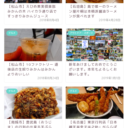
【松山市】えひめ果実倶楽部
【石垣島】島で唯一のラーメ
みかんの木 ハイカラ通り店で
ン屋片桐は本格派醤油ラーメ
すっきりみかんジュース
ンが食べれます
2018年8月4日
2019年4月28日
グルメ
アウトドア・スポーツ
【松山市】10ファクトリー 道
新年あけましておめでとうご
後店の生絞りみかんはみかん
ざいます。本年もよろしくお
よりおいしい
願いします。
2018年8月24日
2019年1月1日
グルメ
グルメ
【南城市】奥武島（おうじ
【名古屋】東京行列店「日本
ま）の行列の出来る天ぷら
橋天丼金子半之助」がららぽ