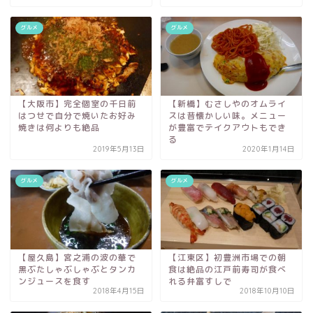
グルメ
グルメ
【大阪市】完全個室の千日前
【新橋】むさしやのオムライ
はつせで自分で焼いたお好み
スは昔懐かしい味。メニュー
焼きは何よりも絶品
が豊富でテイクアウトもでき
る
2019年5月13日
2020年1月14日
グルメ
グルメ
【屋久島】宮之浦の波の華で
【江東区】初豊洲市場での朝
黒ぶたしゃぶしゃぶとタンカ
食は絶品の江戸前寿司が食べ
ンジュースを食す
れる弁富すしで
2018年4月15日
2018年10月10日