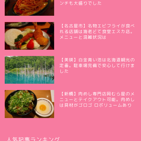
ンチも大盛りでした
【名古屋市】名物エビフライが食べ
れる店舗は海老どて食堂エスカ店。
メニューと混雑状況は
【美瑛】白金青い池は北海道観光の
定番。駐車場完備で安心して行けま
した
【新橋】肉めし専門店岡むら屋のメ
ニューとテイクアウト可能。肉めし
は具材がゴロゴ ロボリュームあり
人気記事ランキング