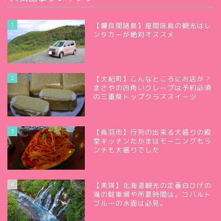
1
【慶良間諸島】座間味島の観光はレ
ンタカーが絶対オススメ
2
【大紀町】こんなところにお店が？
まさやの四角いクレープは予約必須
の三重県トップクラススイーツ
3
【鳥羽市】行列の出来る大盛りの殿
堂キッチンたかまはモーニングもラ
ンチも大盛りでした
4
【美瑛】北海道観光の定番白ひげの
滝の駐車場や所要時間は。コバルト
ブルーの水面は必見。