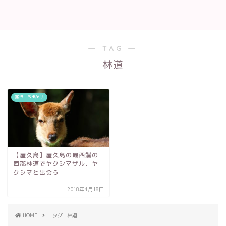
― TAG ―
林道
旅行・お出かけ
【屋久島】屋久島の最西端の
西部林道でヤクシマザル、ヤ
クシマと出会う
2018年4月18日
HOME
タグ : 林道