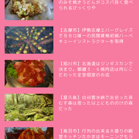
のみそ焼きうどんがコスパ良く食べ
られるびっくりや
【志摩市】伊勢志摩エバーグレイズ
でＢＢＱ唯一の民間資格初級バーベ
キューインストラクターを取得
【旭川市】北海道はジンギスカンで
決まり。銀鍵３・６焼肉店は肉にこ
だわった全室個室のお店
【屋久島】白谷雲水峡で出会った苔
むす森は思った以上にもののけの森
だった
【鳥羽市】行列の出来る大盛りの殿
堂キッチンたかまはモーニングもラ