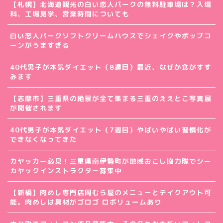
【札幌】北海道観光の白い恋人パークの無料駐車場は？入場
料、工場見学、営業時間についても
白い恋人パークソフトクリームハウスでシェイクやポップコ
ーンがうますぎる
40代男子が本気ダイエット（8週目）最近、なぜか食がすす
みます
【志摩市】三重県の絶景が全て集まる三重のええとこ写真展
が開催されます
40代男子が本気ダイエット（7週目）やばいやばい習慣化が
できなくなってきた
カヤッカー必見！三重県南伊勢町が地域おこし協力隊でシー
カヤックインストラクター募集中
【新橋】肉めし専門店岡むら屋のメニューとテイクアウト可
能。肉めしは具材がゴロゴ ロボリュームあり