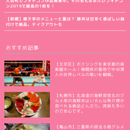
大台町でフォトコン作品募集中。その名もおおだいフォトコ
ン2019で最高の1枚を！
【新橋】豚大学のメニューと量は？ 豚丼は甘辛く香ばしい味
付けで絶品。テイクアウトも
おすすめ記事
【文京区】ボクシングを東京都の後
楽園ホール！格闘技の聖地で中谷潤
人の世界レベルの戦いを観戦。
【札幌市】北海道の海鮮食堂北のグ
ルメ亭の海鮮丼はいろんな魚介類が
食べれる絶品どんぶり。席数も多い
ので安心です。
【亀山市】三重県の誇るＢ級グルメ