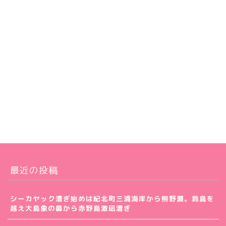
最近の投稿
シーカヤック漕ぎ始めは紀北町三浦海岸から熊野灘。鈴島を
越え大島象の鼻から赤野島激凪漕ぎ