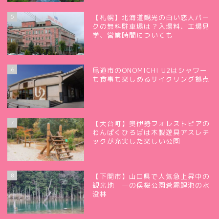
5
【札幌】北海道観光の白い恋人パー
クの無料駐車場は？入場料、工場見
学、営業時間についても
6
尾道市のONOMICHI U2はシャワー
も食事も楽しめるサイクリング拠点
7
【大台町】奥伊勢フォレストピアの
わんぱくひろばは木製遊具アスレチ
ックが充実した楽しい公園
8
【下関市】山口県で人気急上昇中の
観光地 一の俣桜公園蒼霧鯉池の水
没林