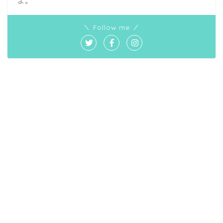
よ。
＼ Follow me ／