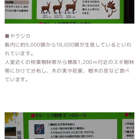
■ヤクシカ
島内に約9,000頭から16,000頭が生息しているといわ
れています。
人里近くの照葉樹林帯から標高1,200ｍ付近のスギ樹林
帯にかけて分布し、木の実や若葉、樹木の皮など食べ
ています。