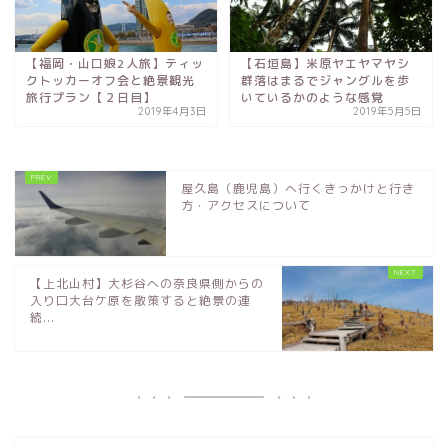
【福岡・山口娘2人旅】ティッ
【石垣島】米原ヤエヤマヤシ
クトッカーオフ会と絶景観光
群落はまるでジャングルを歩
旅行プラン【２日目】
いているかのような感覚
2019年4月3日
2019年5月5日
屋久島（鹿児島）へ行くきっかけと行き
方・アクセスについて
【上北山村】大杉谷への奈良県側からの
入り口大台ケ原を散策すると絶景の連
続...