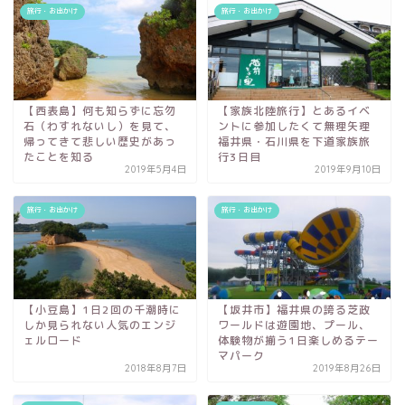
旅行・お出かけ
旅行・お出かけ
【西表島】何も知らずに忘勿
【家族北陸旅行】とあるイベ
石（わすれないし）を見て、
ントに参加したくて無理矢理
帰ってきて悲しい歴史があっ
福井県・石川県を下道家族旅
たことを知る
行3日目
2019年5月4日
2019年9月10日
旅行・お出かけ
旅行・お出かけ
【小豆島】1日2回の千潮時に
【坂井市】福井県の誇る芝政
しか見られない人気のエンジ
ワールドは遊園地、プール、
ェルロード
体験物が揃う1日楽しめるテー
マパーク
2018年8月7日
2019年8月26日