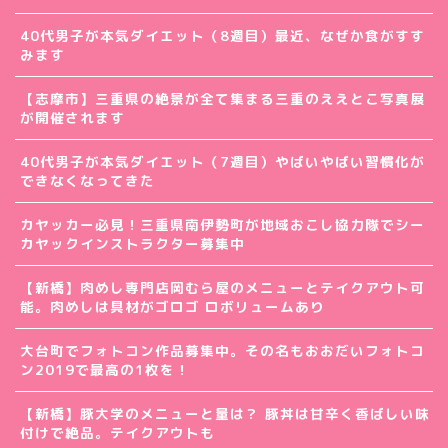
40代男子が本気ダイエット（8週目）最近、なぜか食がすす
みます
【志摩市】三重県の絶景が全て集まる三重のええとこ写真展
が開催されます
40代男子が本気ダイエット（7週目）やばいやばい習慣化が
できなくなってきた
カヤッカー必見！三重県南伊勢町が地域おこし協力隊でシー
カヤックインストラクター募集中
【新橋】肉めし専門店岡むら屋のメニューとテイクアウト可
能。肉めしは具材がゴロゴ ロボリュームあり
大台町でフォトコン作品募集中。その名もおおだいフォトコ
ン2019で最高の1枚を！
【新橋】豚大学のメニューと量は？ 豚丼は甘辛く香ばしい味
付けで絶品。テイクアウトも