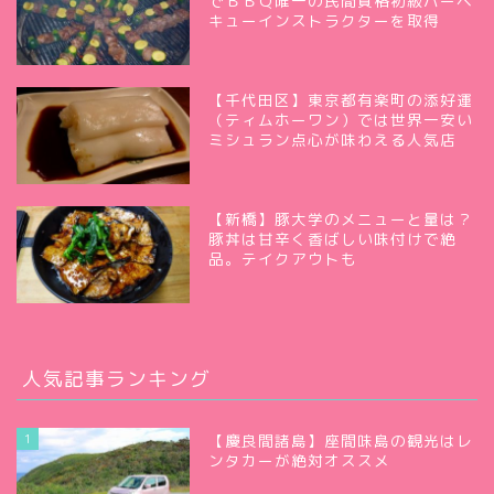
でＢＢＱ唯一の民間資格初級バーベ
キューインストラクターを取得
【千代田区】東京都有楽町の添好運
（ティムホーワン）では世界一安い
ミシュラン点心が味わえる人気店
【新橋】豚大学のメニューと量は？
豚丼は甘辛く香ばしい味付けで絶
品。テイクアウトも
人気記事ランキング
1
【慶良間諸島】座間味島の観光はレ
ンタカーが絶対オススメ