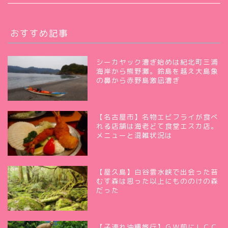
おすすめ記事
シーカヤック漕ぎ始めは紀北町三浦
海岸から熊野灘。鈴島を越え大島象
の鼻から赤野島激凪漕ぎ
【名古屋市】名物エビフライが食べ
れる店舗は海老どて食堂エスカ店。
メニューと混雑状況は
【屋久島】白谷雲水峡で出会った苔
むす森は思った以上にもののけの森
だった
【子連れ沖縄旅行】ＧＷ前にＬＣＣ