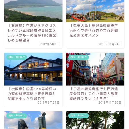
【石垣島】空港からアクセス
【奄美大島】鹿児島県奄美空
しやすい玉取崎展望台はエメ
港近くで遊べるあやまる岬観
ラルドブルーの海が180度楽
光公園はオススメ
しめる展望台
2019年5月1日
2018年11月24日
旅行・お出かけ
旅行・お出かけ
【松阪市】国道166号線沿い
【子連れ鹿児島旅行】世界遺
の道の駅飯高駅で天然温泉と
産登録前ＬＣＣで奄美大島家
食事でゆったり過ごす
族旅行プラン【５日目】
2019年3月29日
2018年11月25日
旅行・お出かけ
旅行・お出かけ