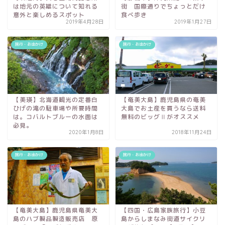
は地元の英雄について知れる
街 国際通りでちょっとだけ
意外と楽しめるスポット
食べ歩き
2019年4月28日
2019年1月27日
旅行・お出かけ
旅行・お出かけ
【美瑛】北海道観光の定番白
【奄美大島】鹿児島県の奄美
ひげの滝の駐車場や所要時間
大島でお土産を買うなら送料
は。コバルトブルーの水面は
無料のビッグⅡがオススメ
必見。
2020年1月8日
2018年11月24日
旅行・お出かけ
旅行・お出かけ
【奄美大島】鹿児島県奄美大
【四国・広島家族旅行】小豆
島のハブ製品製造販売店 原
島からしまなみ街道サイクリ