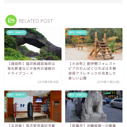
RELATED POST
旅行・お出かけ
旅行・お出かけ
【越前町】福井県越前海岸は
【大台町】奥伊勢フォレスト
奇石断崖などが見所の連続の
ピアのわんぱくひろばは木製
ドライブコース
遊具アスレチックが充実した
楽しい公園
2019年9月10日
2019年11月24日
旅行・お出かけ
旅行・お出かけ
【石垣島】具志堅用高記念館
【那覇市】沖縄県随一の繁華