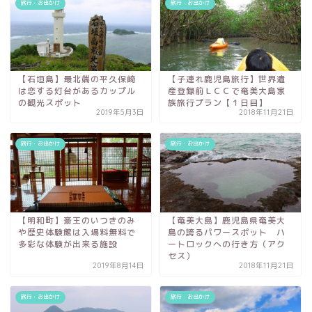
旅行・お出かけ
旅行・お出かけ
【石垣島】最北端の平久保崎
【子連れ鹿児島旅行】世界遺
は恋する灯台があるカップル
産登録前ＬＣＣで奄美大島家
の観光スポット
族旅行プラン【１日目】
2019年5月3日
2018年11月21日
旅行・お出かけ
旅行・お出かけ
【明和町】斎王のいつきのみ
【奄美大島】鹿児島県奄美大
や歴史体験館は入場料無料で
島の誇るパワースポット ハ
多彩な体験が出来る施設
ートロックへの行き方（アク
セス）
2019年8月14日
2018年11月21日
旅行・お出かけ
旅行・お出かけ