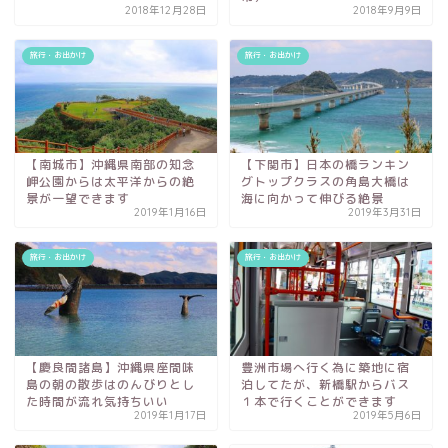
2018年12月28日
2018年9月9日
旅行・お出かけ
旅行・お出かけ
【南城市】沖縄県南部の知念
【下関市】日本の橋ランキン
岬公園からは太平洋からの絶
グトップクラスの角島大橋は
景が一望できます
海に向かって伸びる絶景
2019年1月16日
2019年3月31日
旅行・お出かけ
旅行・お出かけ
【慶良間諸島】沖縄県座間味
豊洲市場へ行く為に築地に宿
島の朝の散歩はのんびりとし
泊してたが、新橋駅からバス
た時間が流れ気持ちいい
１本で行くことができます
2019年1月17日
2019年5月6日