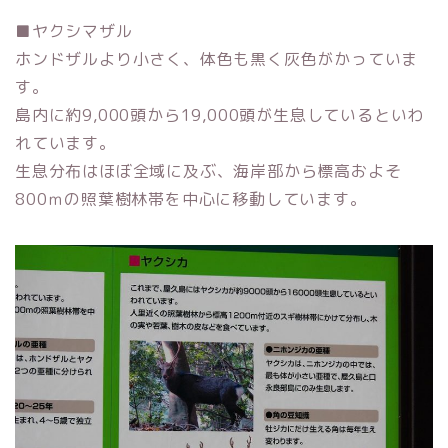
■ヤクシマザル
ホンドザルより小さく、体色も黒く灰色がかっていま
す。
島内に約9,000頭から19,000頭が生息しているといわ
れています。
生息分布はほぼ全域に及ぶ、海岸部から標高およそ
800ｍの照葉樹林帯を中心に移動しています。