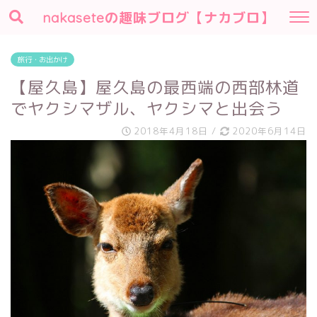
nakaseteの趣味ブログ【ナカブロ】
旅行・お出かけ
【屋久島】屋久島の最西端の西部林道
でヤクシマザル、ヤクシマと出会う
2018年4月18日
/
2020年6月14日