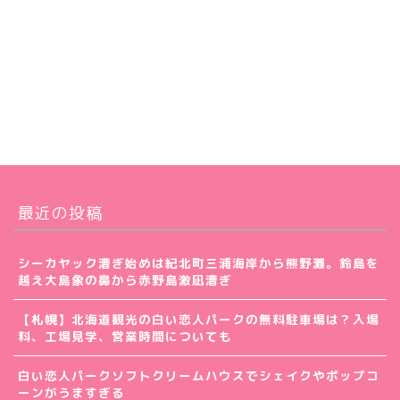
最近の投稿
シーカヤック漕ぎ始めは紀北町三浦海岸から熊野灘。鈴島を
越え大島象の鼻から赤野島激凪漕ぎ
【札幌】北海道観光の白い恋人パークの無料駐車場は？入場
料、工場見学、営業時間についても
白い恋人パークソフトクリームハウスでシェイクやポップコ
ーンがうますぎる