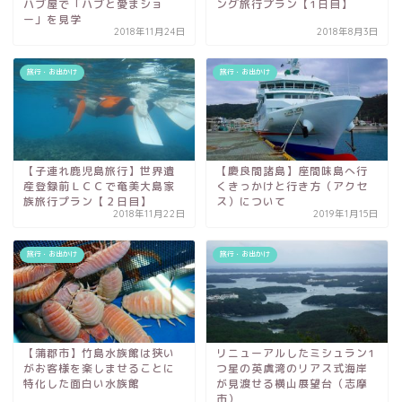
ハブ屋で「ハブと愛まショ
ング旅行プラン【1日目】
ー」を見学
2018年11月24日
2018年8月3日
旅行・お出かけ
旅行・お出かけ
【子連れ鹿児島旅行】世界遺
【慶良間諸島】座間味島へ行
産登録前ＬＣＣで奄美大島家
くきっかけと行き方（アクセ
族旅行プラン【２日目】
ス）について
2018年11月22日
2019年1月15日
旅行・お出かけ
旅行・お出かけ
【蒲郡市】竹島水族館は狭い
リニューアルしたミシュラン1
がお客様を楽しませることに
つ星の英虞湾のリアス式海岸
特化した面白い水族館
が見渡せる横山展望台（志摩
市）