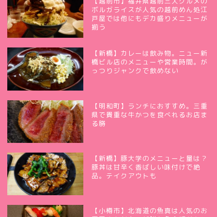
【越前市】福井県越前三大グルメの
ボルガライスが人気の越前めん処江
戸屋では他にもデカ盛りメニューが
揃う
【新橋】カレーは飲み物。ニュー新
橋ビル店のメニューや営業時間。が
っつりジャンクで飲めない
【明和町】ランチにおすすめ。三重
県で貴重な牛かつを食べれるお店ま
る勝
【新橋】豚大学のメニューと量は？
豚丼は甘辛く香ばしい味付けで絶
品。テイクアウトも
【小樽市】北海道の魚真は人気のお