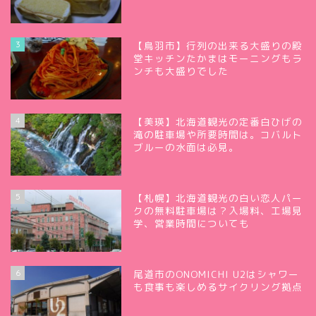
3
【鳥羽市】行列の出来る大盛りの殿
堂キッチンたかまはモーニングもラ
ンチも大盛りでした
4
【美瑛】北海道観光の定番白ひげの
滝の駐車場や所要時間は。コバルト
ブルーの水面は必見。
5
【札幌】北海道観光の白い恋人パー
クの無料駐車場は？入場料、工場見
学、営業時間についても
6
尾道市のONOMICHI U2はシャワー
も食事も楽しめるサイクリング拠点