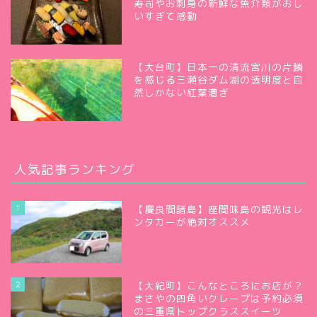
寿司やお刺身の新鮮な魚介類がおし
いすぎて感動
【大台町】日本一の清流宮川の片鱗
を感じる三瀬谷ダム湖の透明度と自
然しかない紅葉漕ぎ
人気記事ランキング
1
【慶良間諸島】座間味島の観光はレ
ンタカーが絶対オススメ
2
【大紀町】こんなところにお店が？
まさやの四角いクレープは予約必須
の三重県トップクラススイーツ