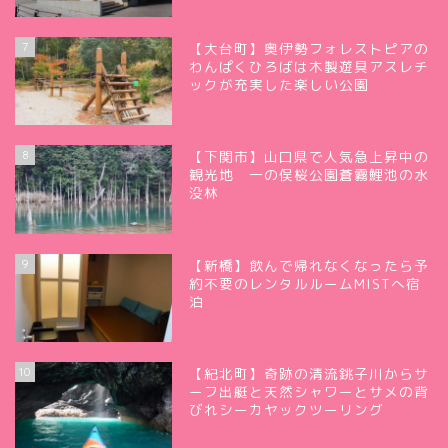
7
【大台町】奥伊勢フォレストピアの
わんぱくひろばは木製遊具アスレチ
ックが充実した楽しい公園
8
【下関市】山口県で人気急上昇中の
観光地 一の俣桜公園蒼霧鯉池の水
没林
9
【新橋】飲んで帰れなくなったら予
約不要のレンタルルームMISTへ宿
泊
10
【紀北町】奇跡の清流銚子川からサ
ーフ出艇と天然シャワーとサメの背
びれシーカヤックツーリング