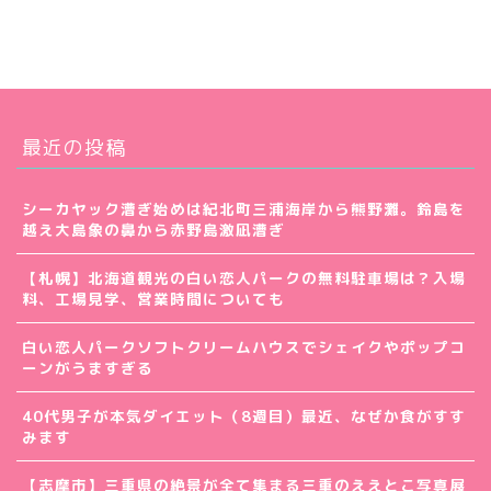
最近の投稿
シーカヤック漕ぎ始めは紀北町三浦海岸から熊野灘。鈴島を
越え大島象の鼻から赤野島激凪漕ぎ
【札幌】北海道観光の白い恋人パークの無料駐車場は？入場
料、工場見学、営業時間についても
白い恋人パークソフトクリームハウスでシェイクやポップコ
ーンがうますぎる
40代男子が本気ダイエット（8週目）最近、なぜか食がすす
みます
【志摩市】三重県の絶景が全て集まる三重のええとこ写真展