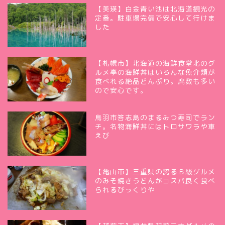
【美瑛】白金青い池は北海道観光の
定番。駐車場完備で安心して行けま
した
【札幌市】北海道の海鮮食堂北のグ
ルメ亭の海鮮丼はいろんな魚介類が
食べれる絶品どんぶり。席数も多い
ので安心です。
鳥羽市答志島のまるみつ寿司でラン
チ。名物海鮮丼にはトロサワラや車
えび
【亀山市】三重県の誇るＢ級グルメ
のみそ焼きうどんがコスパ良く食べ
られるびっくりや