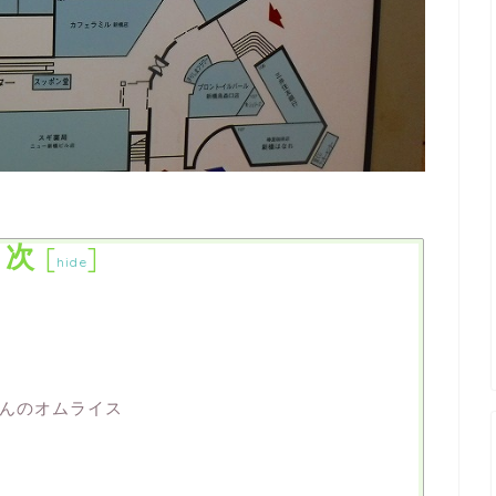
目次
[
]
hide
んのオムライス