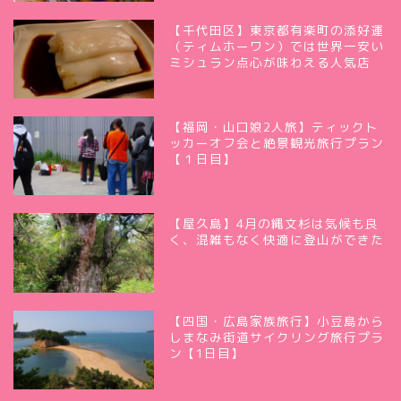
【千代田区】東京都有楽町の添好運
（ティムホーワン）では世界一安い
ミシュラン点心が味わえる人気店
【福岡・山口娘2人旅】ティックト
ッカーオフ会と絶景観光旅行プラン
【１日目】
【屋久島】4月の縄文杉は気候も良
く、混雑もなく快適に登山ができた
【四国・広島家族旅行】小豆島から
しまなみ街道サイクリング旅行プラ
ン【1日目】