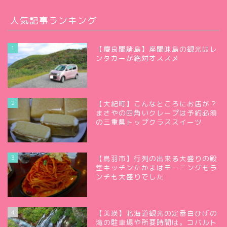
人気記事ランキング
1
【慶良間諸島】座間味島の観光はレ
ンタカーが絶対オススメ
2
【大紀町】こんなところにお店が？
まさやの四角いクレープは予約必須
の三重県トップクラススイーツ
3
【鳥羽市】行列の出来る大盛りの殿
堂キッチンたかまはモーニングもラ
ンチも大盛りでした
4
【美瑛】北海道観光の定番白ひげの
滝の駐車場や所要時間は。コバルト