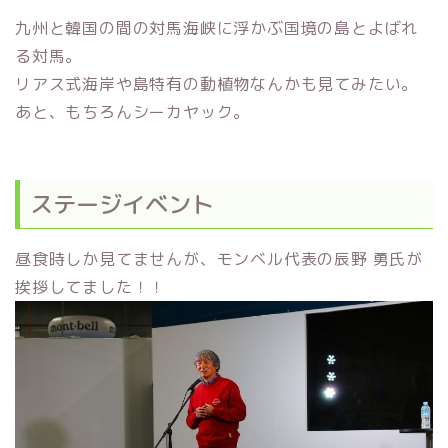
九州と韓国の間の対馬海峡に浮かぶ国境の島とよばれ
る対馬。
リアス式海岸や島特有の動植物なんかも見てみたい。
あと、もちろんシーカヤック。
ステージイベント
昼食時しか見てませんが、モンベル代表の辰野 勇氏が
挨拶してました！！