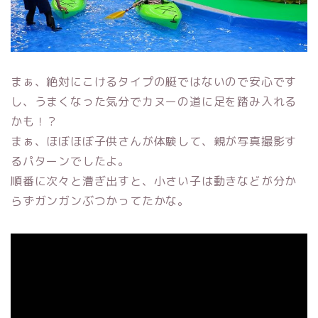
まぁ、絶対にこけるタイプの艇ではないので安心です
し、うまくなった気分でカヌーの道に足を踏み入れる
かも！？
まぁ、ほぼほぼ子供さんが体験して、親が写真撮影す
るパターンでしたよ。
順番に次々と漕ぎ出すと、小さい子は動きなどが分か
らずガンガンぶつかってたかな。