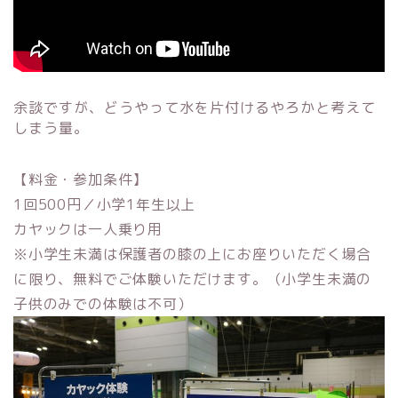
余談ですが、どうやって水を片付けるやろかと考えて
しまう量。
【料金・参加条件】
1回500円／小学1年生以上
カヤックは一人乗り用
※小学生未満は保護者の膝の上にお座りいただく場合
に限り、無料でご体験いただけます。（小学生未満の
子供のみでの体験は不可）