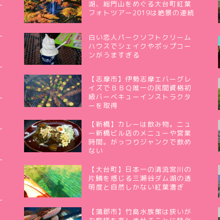
湖、総門山をめぐる大台町紅葉
フォトツアー2019は絶景の連続
白い恋人パークソフトクリーム
ハウスでシェイクやポップコー
ンがうますぎる
【志摩市】伊勢志摩エバーグレ
イズでＢＢＱ唯一の民間資格初
級バーベキューインストラクタ
ーを取得
【新橋】カレーは飲み物。ニュ
ー新橋ビル店のメニューや営業
時間。がっつりジャンクで飲め
ない
【大台町】日本一の清流宮川の
片鱗を感じる三瀬谷ダム湖の透
明度と自然しかない紅葉漕ぎ
【蒲郡市】竹島水族館は狭いが