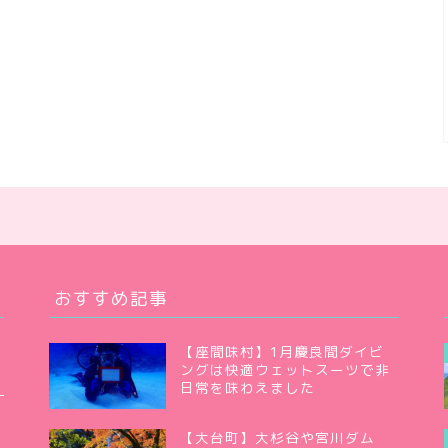
おすすめ記事
【座間味村】1月慶良間ダイビ
ングは快適ウェットスーツで非
日常を味わえました
【大台町】大杉谷や宮川ダム