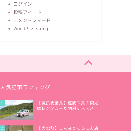
ログイン
投稿フィード
コメントフィード
WordPress.org
人気記事ランキング
【慶良間諸島】座間味島の観光
1
はレンタカーが絶対オススメ
【大紀町】こんなところにお店
2