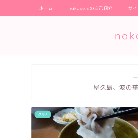
ホーム
nakaseteの自己紹介
サイ
na
―
屋久島、波の
グルメ