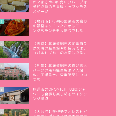
が？まさやの四角いクレープは
予約必須の三重県トップクラス
スイーツ
【鳥羽市】行列の出来る大盛り
3
の殿堂キッチンたかまはモーニ
ングもランチも大盛りでした
【美瑛】北海道観光の定番白ひ
4
げの滝の駐車場や所要時間は。
コバルトブルーの水面は必見。
【札幌】北海道観光の白い恋人
5
パークの無料駐車場は？入場
料、工場見学、営業時間につい
ても
尾道市のONOMICHI U2はシャ
6
ワーも食事も楽しめるサイクリ
ング拠点
【大台町】奥伊勢フォレストピ
7