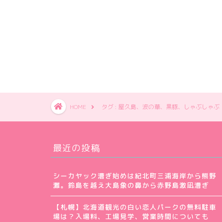
HOME
タグ : 屋久島、波の華、黒豚、しゃぶしゃぶ
最近の投稿
シーカヤック漕ぎ始めは紀北町三浦海岸から熊野
灘。鈴島を越え大島象の鼻から赤野島激凪漕ぎ
【札幌】北海道観光の白い恋人パークの無料駐車
場は？入場料、工場見学、営業時間についても