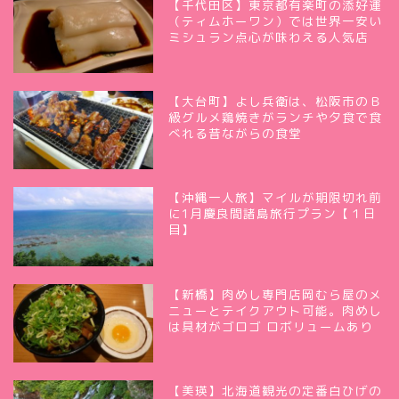
【千代田区】東京都有楽町の添好運
（ティムホーワン）では世界一安い
ミシュラン点心が味わえる人気店
【大台町】よし兵衛は、松阪市のＢ
級グルメ鶏焼きがランチや夕食で食
べれる昔ながらの食堂
【沖縄一人旅】マイルが期限切れ前
に1月慶良間諸島旅行プラン【１日
目】
【新橋】肉めし専門店岡むら屋のメ
ニューとテイクアウト可能。肉めし
は具材がゴロゴ ロボリュームあり
【美瑛】北海道観光の定番白ひげの