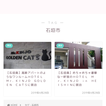
― TAG ―
石垣市
宿泊
宿泊
【石垣島】高級アパートのよ
【石垣島】めちゃめちゃ豪華
うなワンルームＨＯＴＥＬ
な一軒家のＨＯＴＥＬ Ｍ
Ｍｒ．ＫＩＮＪＯ ＧＯＬＤ
ｒ．ＫＩＮＪＯ ｉｎ ＨＥ
ＥＮ ＣＡＴＳに宿泊
ＩＳＨＩＮに宿泊
2019年4月28日
2019年4月28日
HOME
タグ : 石垣市