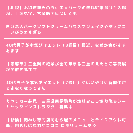
【札幌】北海道観光の白い恋人パークの無料駐車場は？入場
料、工場見学、営業時間についても
白い恋人パークソフトクリームハウスでシェイクやポップコ
ーンがうますぎる
40代男子が本気ダイエット（8週目）最近、なぜか食がすす
みます
【志摩市】三重県の絶景が全て集まる三重のええとこ写真展
が開催されます
40代男子が本気ダイエット（7週目）やばいやばい習慣化が
できなくなってきた
カヤッカー必見！三重県南伊勢町が地域おこし協力隊でシー
カヤックインストラクター募集中
【新橋】肉めし専門店岡むら屋のメニューとテイクアウト可
能。肉めしは具材がゴロゴ ロボリュームあり