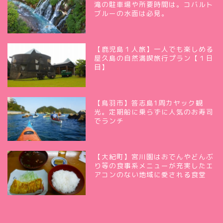
滝の駐車場や所要時間は。コバルト
ブルーの水面は必見。
【鹿児島１人旅】一人でも楽しめる
屋久島の自然満喫旅行プラン【１日
目】
【鳥羽市】答志島1周カヤック観
光。定期船に乗らずに人気のお寿司
でランチ
【大紀町】宮川園はおでんやどんぶ
り等の食事系メニューが充実したエ
アコンのない地域に愛される食堂