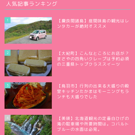
人気記事ランキング
1
【慶良間諸島】座間味島の観光はレ
ンタカーが絶対オススメ
2
【大紀町】こんなところにお店が？
まさやの四角いクレープは予約必須
の三重県トップクラススイーツ
3
【鳥羽市】行列の出来る大盛りの殿
堂キッチンたかまはモーニングもラ
ンチも大盛りでした
4
【美瑛】北海道観光の定番白ひげの
滝の駐車場や所要時間は。コバルト
ブルーの水面は必見。