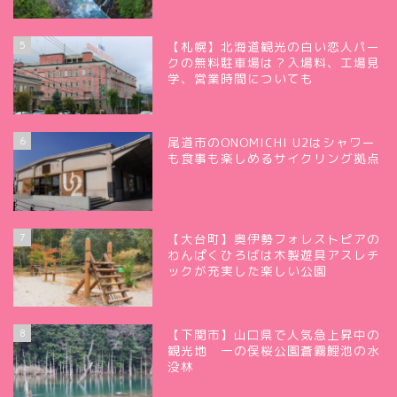
5
【札幌】北海道観光の白い恋人パー
クの無料駐車場は？入場料、工場見
学、営業時間についても
6
尾道市のONOMICHI U2はシャワー
も食事も楽しめるサイクリング拠点
7
【大台町】奥伊勢フォレストピアの
わんぱくひろばは木製遊具アスレチ
ックが充実した楽しい公園
8
【下関市】山口県で人気急上昇中の
観光地 一の俣桜公園蒼霧鯉池の水
没林