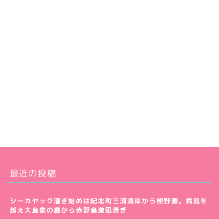
最近の投稿
シーカヤック漕ぎ始めは紀北町三浦海岸から熊野灘。鈴島を
越え大島象の鼻から赤野島激凪漕ぎ