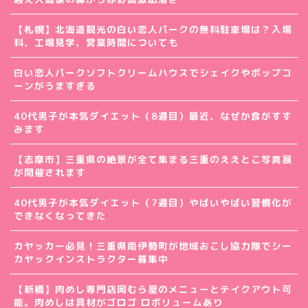
【札幌】北海道観光の白い恋人パークの無料駐車場は？入場
料、工場見学、営業時間についても
白い恋人パークソフトクリームハウスでシェイクやポップコ
ーンがうますぎる
40代男子が本気ダイエット（8週目）最近、なぜか食がすす
みます
【志摩市】三重県の絶景が全て集まる三重のええとこ写真展
が開催されます
40代男子が本気ダイエット（7週目）やばいやばい習慣化が
できなくなってきた
カヤッカー必見！三重県南伊勢町が地域おこし協力隊でシー
カヤックインストラクター募集中
【新橋】肉めし専門店岡むら屋のメニューとテイクアウト可
能。肉めしは具材がゴロゴ ロボリュームあり