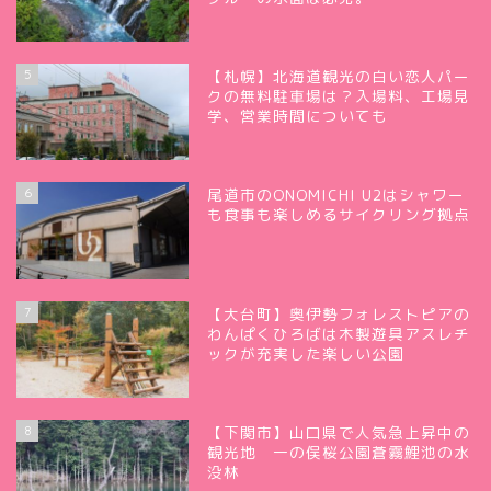
5
【札幌】北海道観光の白い恋人パー
クの無料駐車場は？入場料、工場見
学、営業時間についても
6
尾道市のONOMICHI U2はシャワー
も食事も楽しめるサイクリング拠点
7
【大台町】奥伊勢フォレストピアの
わんぱくひろばは木製遊具アスレチ
ックが充実した楽しい公園
8
【下関市】山口県で人気急上昇中の
観光地 一の俣桜公園蒼霧鯉池の水
没林