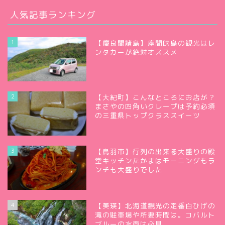
人気記事ランキング
1
【慶良間諸島】座間味島の観光はレ
ンタカーが絶対オススメ
2
【大紀町】こんなところにお店が？
まさやの四角いクレープは予約必須
の三重県トップクラススイーツ
3
【鳥羽市】行列の出来る大盛りの殿
堂キッチンたかまはモーニングもラ
ンチも大盛りでした
4
【美瑛】北海道観光の定番白ひげの
滝の駐車場や所要時間は。コバルト
ブルーの水面は必見。