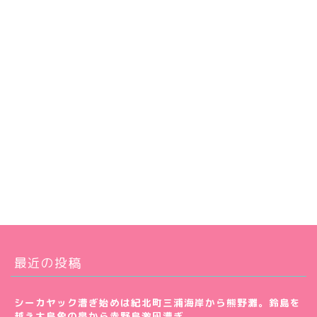
最近の投稿
シーカヤック漕ぎ始めは紀北町三浦海岸から熊野灘。鈴島を
越え大島象の鼻から赤野島激凪漕ぎ