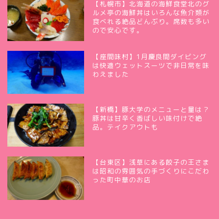
【札幌市】北海道の海鮮食堂北のグ
ルメ亭の海鮮丼はいろんな魚介類が
食べれる絶品どんぶり。席数も多い
ので安心です。
【座間味村】1月慶良間ダイビング
は快適ウェットスーツで非日常を味
わえました
【新橋】豚大学のメニューと量は？
豚丼は甘辛く香ばしい味付けで絶
品。テイクアウトも
【台東区】浅草にある餃子の王さま
は昭和の雰囲気の手づくりにこだわ
った町中華のお店