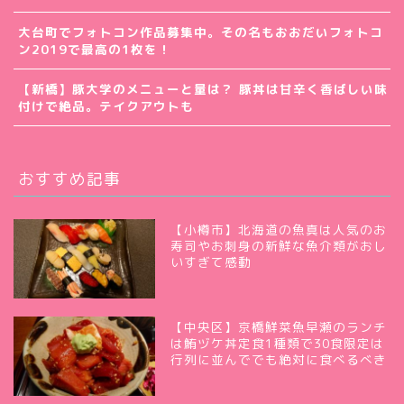
大台町でフォトコン作品募集中。その名もおおだいフォトコ
ン2019で最高の1枚を！
【新橋】豚大学のメニューと量は？ 豚丼は甘辛く香ばしい味
付けで絶品。テイクアウトも
おすすめ記事
【小樽市】北海道の魚真は人気のお
寿司やお刺身の新鮮な魚介類がおし
いすぎて感動
【中央区】京橋鮮菜魚早瀬のランチ
は鮪ヅケ丼定食1種類で30食限定は
行列に並んででも絶対に食べるべき