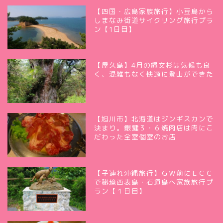
【四国・広島家族旅行】小豆島から
しまなみ街道サイクリング旅行プラ
ン【1日目】
【屋久島】4月の縄文杉は気候も良
く、混雑もなく快適に登山ができた
【旭川市】北海道はジンギスカンで
決まり。銀鍵３・６焼肉店は肉にこ
だわった全室個室のお店
【子連れ沖縄旅行】ＧＷ前にＬＣＣ
で秘境西表島・石垣島へ家族旅行プ
ラン【１日目】