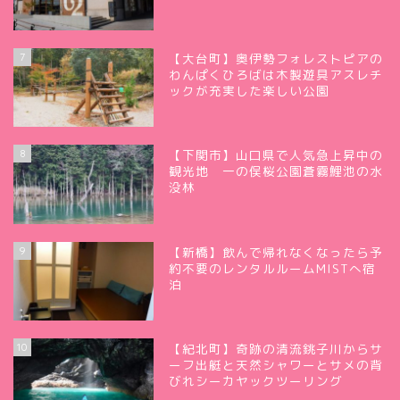
7
【大台町】奥伊勢フォレストピアの
わんぱくひろばは木製遊具アスレチ
ックが充実した楽しい公園
8
【下関市】山口県で人気急上昇中の
観光地 一の俣桜公園蒼霧鯉池の水
没林
9
【新橋】飲んで帰れなくなったら予
約不要のレンタルルームMISTへ宿
泊
10
【紀北町】奇跡の清流銚子川からサ
ーフ出艇と天然シャワーとサメの背
びれシーカヤックツーリング