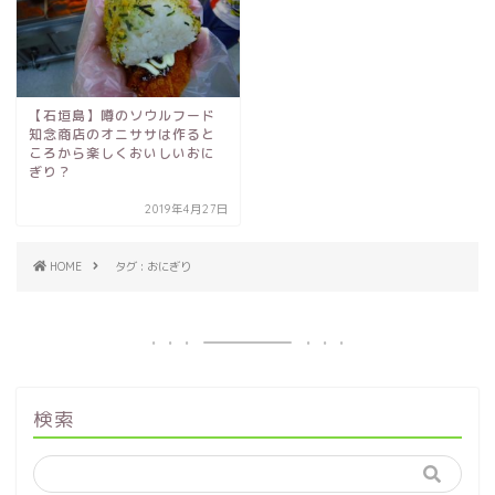
【石垣島】噂のソウルフード
知念商店のオニササは作ると
ころから楽しくおいしいおに
ぎり？
2019年4月27日
HOME
タグ : おにぎり
検索