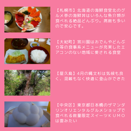
【札幌市】北海道の海鮮食堂北のグ
ルメ亭の海鮮丼はいろんな魚介類が
食べれる絶品どんぶり。席数も多い
ので安心です。
【大紀町】宮川園はおでんやどんぶ
り等の食事系メニューが充実したエ
アコンのない地域に愛される食堂
【屋久島】4月の縄文杉は気候も良
く、混雑もなく快適に登山ができた
【中央区】東京都日本橋のザマンダ
リンオリエンタルグルメショップで
食べれる数量限定スイーツＫＵＭＯ
は雲みたい