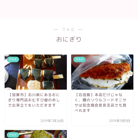
― TAG ―
おにぎり
グルメ
グルメ
【加賀市】石川県にあるおに
【石垣島】本店だけじゃな
ぎり専門店おむすび銀のめし
く、噂のソウルフードオニサ
で出来立てをいただきます
サは知念商会宮良支店でも食
べれます
2019年7月26日
2019年5月5日
グルメ