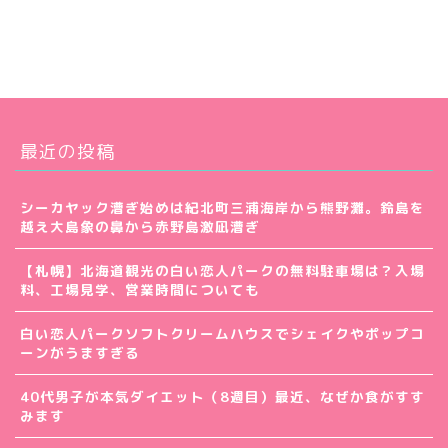
最近の投稿
シーカヤック漕ぎ始めは紀北町三浦海岸から熊野灘。鈴島を
越え大島象の鼻から赤野島激凪漕ぎ
【札幌】北海道観光の白い恋人パークの無料駐車場は？入場
料、工場見学、営業時間についても
白い恋人パークソフトクリームハウスでシェイクやポップコ
ーンがうますぎる
40代男子が本気ダイエット（8週目）最近、なぜか食がすす
みます