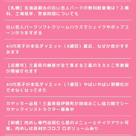
【札幌】北海道観光の白い恋人パークの無料駐車場は？入場
料、工場見学、営業時間についても
白い恋人パークソフトクリームハウスでシェイクやポップコ
ーンがうますぎる
40代男子が本気ダイエット（8週目）最近、なぜか食がすす
みます
【志摩市】三重県の絶景が全て集まる三重のええとこ写真展
が開催されます
40代男子が本気ダイエット（7週目）やばいやばい習慣化が
できなくなってきた
カヤッカー必見！三重県南伊勢町が地域おこし協力隊でシー
カヤックインストラクター募集中
【新橋】肉めし専門店岡むら屋のメニューとテイクアウト可
能。肉めしは具材がゴロゴ ロボリュームあり