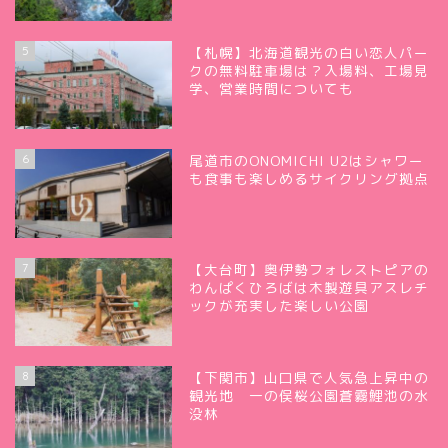
5
【札幌】北海道観光の白い恋人パー
クの無料駐車場は？入場料、工場見
学、営業時間についても
6
尾道市のONOMICHI U2はシャワー
も食事も楽しめるサイクリング拠点
7
【大台町】奥伊勢フォレストピアの
わんぱくひろばは木製遊具アスレチ
ックが充実した楽しい公園
8
【下関市】山口県で人気急上昇中の
観光地 一の俣桜公園蒼霧鯉池の水
没林