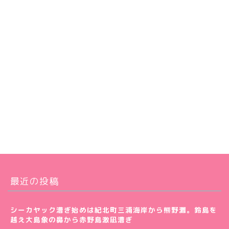
最近の投稿
シーカヤック漕ぎ始めは紀北町三浦海岸から熊野灘。鈴島を
越え大島象の鼻から赤野島激凪漕ぎ