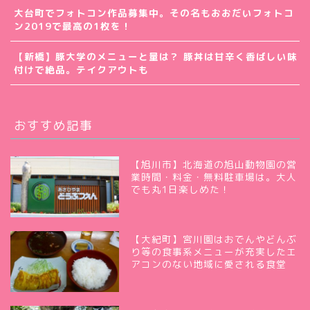
大台町でフォトコン作品募集中。その名もおおだいフォトコ
ン2019で最高の1枚を！
【新橋】豚大学のメニューと量は？ 豚丼は甘辛く香ばしい味
付けで絶品。テイクアウトも
おすすめ記事
【旭川市】北海道の旭山動物園の営
業時間・料金・無料駐車場は。大人
でも丸1日楽しめた！
【大紀町】宮川園はおでんやどんぶ
り等の食事系メニューが充実したエ
アコンのない地域に愛される食堂