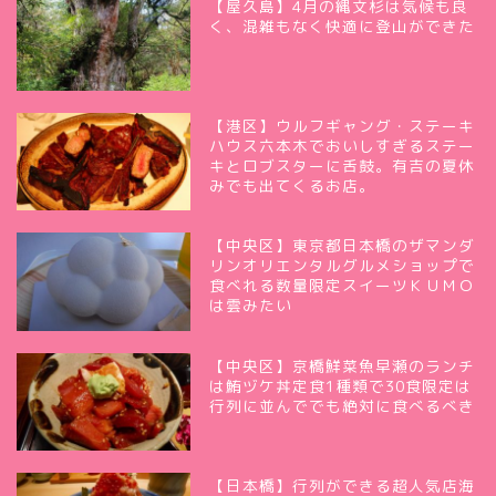
【屋久島】4月の縄文杉は気候も良
く、混雑もなく快適に登山ができた
【港区】ウルフギャング・ステーキ
ハウス六本木でおいしすぎるステー
キとロブスターに舌鼓。有吉の夏休
みでも出てくるお店。
【中央区】東京都日本橋のザマンダ
リンオリエンタルグルメショップで
食べれる数量限定スイーツＫＵＭＯ
は雲みたい
【中央区】京橋鮮菜魚早瀬のランチ
は鮪ヅケ丼定食1種類で30食限定は
行列に並んででも絶対に食べるべき
【日本橋】行列ができる超人気店海