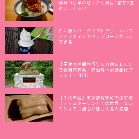
鮮丼つじ半のぜいたく丼は1食で2度
おいしく安い
白い恋人パークソフトクリームハウ
スでシェイクやポップコーンがうま
すぎる
【子連れ沖縄旅行】ＧＷ前にＬＣＣ
で秘境西表島・石垣島へ家族旅行プ
ラン【１日目】
【千代田区】東京都有楽町の添好運
（ティムホーワン）では世界一安い
ミシュラン点心が味わえる人気店