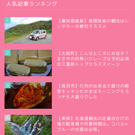
人気記事ランキング
1
【慶良間諸島】座間味島の観光はレ
ンタカーが絶対オススメ
2
【大紀町】こんなところにお店が？
まさやの四角いクレープは予約必須
の三重県トップクラススイーツ
3
【鳥羽市】行列の出来る大盛りの殿
堂キッチンたかまはモーニングもラ
ンチも大盛りでした
4
【美瑛】北海道観光の定番白ひげの
滝の駐車場や所要時間は。コバルト
ブルーの水面は必見。