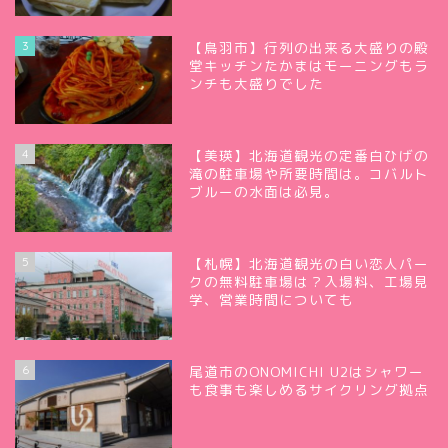
3
【鳥羽市】行列の出来る大盛りの殿
堂キッチンたかまはモーニングもラ
ンチも大盛りでした
4
【美瑛】北海道観光の定番白ひげの
滝の駐車場や所要時間は。コバルト
ブルーの水面は必見。
5
【札幌】北海道観光の白い恋人パー
クの無料駐車場は？入場料、工場見
学、営業時間についても
6
尾道市のONOMICHI U2はシャワー
も食事も楽しめるサイクリング拠点