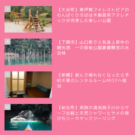
7
【大台町】奥伊勢フォレストピアの
わんぱくひろばは木製遊具アスレチ
ックが充実した楽しい公園
8
【下関市】山口県で人気急上昇中の
観光地 一の俣桜公園蒼霧鯉池の水
没林
9
【新橋】飲んで帰れなくなったら予
約不要のレンタルルームMISTへ宿
泊
10
【紀北町】奇跡の清流銚子川からサ
ーフ出艇と天然シャワーとサメの背
びれシーカヤックツーリング