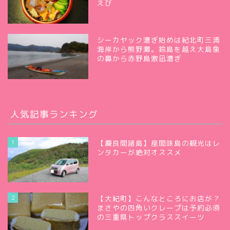
えび
シーカヤック漕ぎ始めは紀北町三浦
海岸から熊野灘。鈴島を越え大島象
の鼻から赤野島激凪漕ぎ
人気記事ランキング
1
【慶良間諸島】座間味島の観光はレ
ンタカーが絶対オススメ
2
【大紀町】こんなところにお店が？
まさやの四角いクレープは予約必須
の三重県トップクラススイーツ