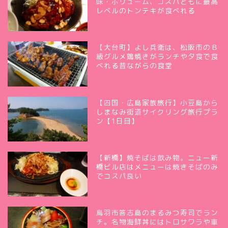
味・ボリューム、コスパともに最高
レベルのトンテキが食べれる
【大台町】よし兵衛は、松阪市のＢ
級グルメ鶏焼きがランチや夕食で食
べれる昔ながらの食堂
【四国・広島家族旅行】小豆島から
しまなみ街道サイクリング旅行プラ
ン【1日目】
【新橋】焼そばは飲み物。ニュー新
橋ビル店はメニューは焼きそばのみ
でコスパ良い
鳥羽市答志島のまるみつ寿司でラン
チ。名物海鮮丼にはトロサワラや車