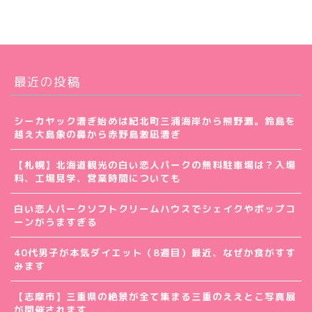
最近の投稿
シーカヤック漕ぎ始めは紀北町三浦海岸から熊野灘。鈴島を
越え大島象の鼻から赤野島激凪漕ぎ
【札幌】北海道観光の白い恋人パークの無料駐車場は？入場
料、工場見学、営業時間についても
白い恋人パークソフトクリームハウスでシェイクやポップコ
ーンがうますぎる
40代男子が本気ダイエット（8週目）最近、なぜか食がすす
みます
【志摩市】三重県の絶景が全て集まる三重のええとこ写真展
が開催されます