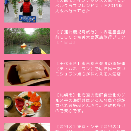
【大阪市】インテックス大阪へモン
ベルクラブフレンドフェア2019秋
大阪へ行ってきた
【子連れ鹿児島旅行】世界遺産登録
前ＬＣＣで奄美大島家族旅行プラン
【１日目】
【千代田区】東京都有楽町の添好運
（ティムホーワン）では世界一安い
ミシュラン点心が味わえる人気店
【札幌市】北海道の海鮮食堂北のグ
ルメ亭の海鮮丼はいろんな魚介類が
食べれる絶品どんぶり。席数も多い
ので安心です。
【渋谷区】東京トンテキ渋谷店は