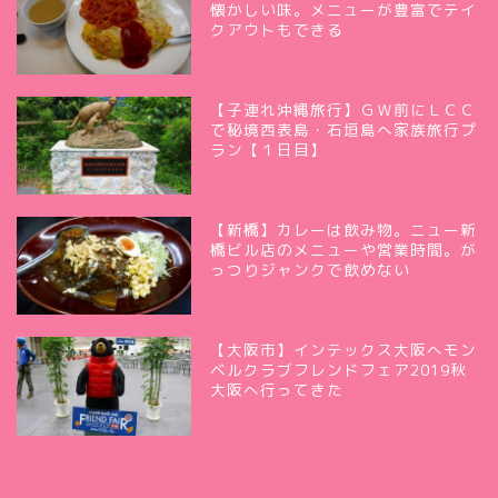
懐かしい味。メニューが豊富でテイ
クアウトもできる
【子連れ沖縄旅行】ＧＷ前にＬＣＣ
で秘境西表島・石垣島へ家族旅行プ
ラン【１日目】
【新橋】カレーは飲み物。ニュー新
橋ビル店のメニューや営業時間。が
っつりジャンクで飲めない
【大阪市】インテックス大阪へモン
ベルクラブフレンドフェア2019秋
大阪へ行ってきた