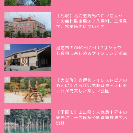
5
【札幌】北海道観光の白い恋人パー
クの無料駐車場は？入場料、工場見
学、営業時間についても
6
尾道市のONOMICHI U2はシャワー
も食事も楽しめるサイクリング拠点
7
【大台町】奥伊勢フォレストピアの
わんぱくひろばは木製遊具アスレチ
ックが充実した楽しい公園
8
【下関市】山口県で人気急上昇中の
観光地 一の俣桜公園蒼霧鯉池の水
没林