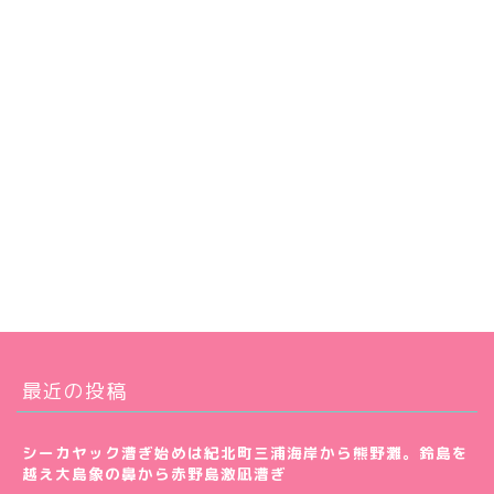
最近の投稿
シーカヤック漕ぎ始めは紀北町三浦海岸から熊野灘。鈴島を
越え大島象の鼻から赤野島激凪漕ぎ