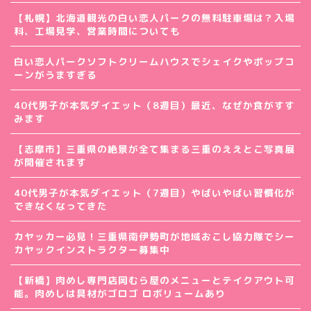
【札幌】北海道観光の白い恋人パークの無料駐車場は？入場
料、工場見学、営業時間についても
白い恋人パークソフトクリームハウスでシェイクやポップコ
ーンがうますぎる
40代男子が本気ダイエット（8週目）最近、なぜか食がすす
みます
【志摩市】三重県の絶景が全て集まる三重のええとこ写真展
が開催されます
40代男子が本気ダイエット（7週目）やばいやばい習慣化が
できなくなってきた
カヤッカー必見！三重県南伊勢町が地域おこし協力隊でシー
カヤックインストラクター募集中
【新橋】肉めし専門店岡むら屋のメニューとテイクアウト可
能。肉めしは具材がゴロゴ ロボリュームあり