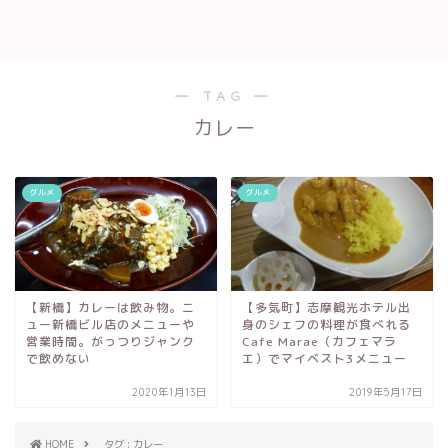
― TAG ―
カレー
グルメ
グルメ
【新橋】カレーは飲み物。ニ
【多気町】志摩観光ホテル出
ュー新橋ビル店のメニューや
身のシェフの料理が食べれる
営業時間。がっつりジャンク
Cafe Marae（カフェマラ
で飲めない
エ）でマイベスト3メニュー
2020年1月13日
2019年5月17日
HOME
タグ : カレー