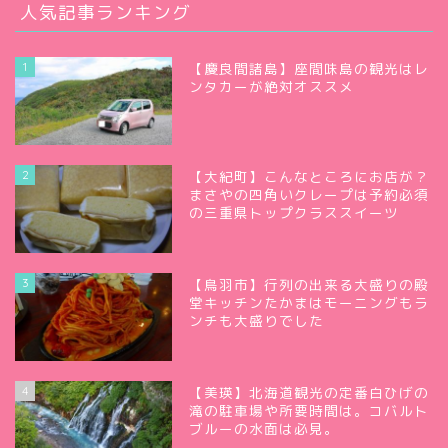
人気記事ランキング
1
【慶良間諸島】座間味島の観光はレ
ンタカーが絶対オススメ
2
【大紀町】こんなところにお店が？
まさやの四角いクレープは予約必須
の三重県トップクラススイーツ
3
【鳥羽市】行列の出来る大盛りの殿
堂キッチンたかまはモーニングもラ
ンチも大盛りでした
4
【美瑛】北海道観光の定番白ひげの
滝の駐車場や所要時間は。コバルト
ブルーの水面は必見。