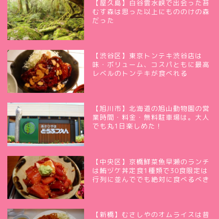
【屋久島】白谷雲水峡で出会った苔
むす森は思った以上にもののけの森
だった
【渋谷区】東京トンテキ渋谷店は
味・ボリューム、コスパともに最高
レベルのトンテキが食べれる
【旭川市】北海道の旭山動物園の営
業時間・料金・無料駐車場は。大人
でも丸1日楽しめた！
【中央区】京橋鮮菜魚早瀬のランチ
は鮪ヅケ丼定食1種類で30食限定は
行列に並んででも絶対に食べるべき
【新橋】むさしやのオムライスは昔