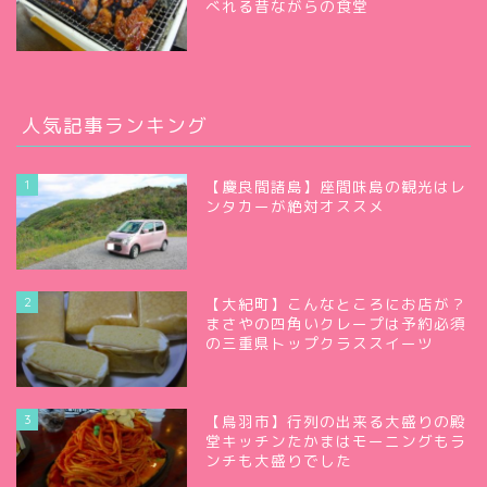
べれる昔ながらの食堂
人気記事ランキング
1
【慶良間諸島】座間味島の観光はレ
ンタカーが絶対オススメ
2
【大紀町】こんなところにお店が？
まさやの四角いクレープは予約必須
の三重県トップクラススイーツ
3
【鳥羽市】行列の出来る大盛りの殿
堂キッチンたかまはモーニングもラ
ンチも大盛りでした