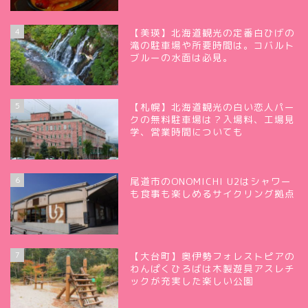
4
【美瑛】北海道観光の定番白ひげの
滝の駐車場や所要時間は。コバルト
ブルーの水面は必見。
5
【札幌】北海道観光の白い恋人パー
クの無料駐車場は？入場料、工場見
学、営業時間についても
6
尾道市のONOMICHI U2はシャワー
も食事も楽しめるサイクリング拠点
7
【大台町】奥伊勢フォレストピアの
わんぱくひろばは木製遊具アスレチ
ックが充実した楽しい公園