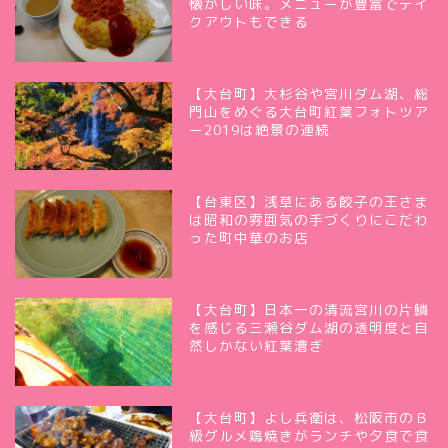
懐かしい味。メニューが豊富でテイ
クアウトもできる
【大台町】大杉谷や宮川ダム湖、総
門山をめぐる大台町紅葉フォトツア
ー2019は絶景の連続
【台東区】浅草にある餃子の王さま
は昭和の雰囲気の手づくりにこだわ
った町中華のお店
【大台町】日本一の清流宮川の片鱗
を感じる三瀬谷ダム湖の透明度と自
然しかない紅葉漕ぎ
【大台町】よし兵衛は、松阪市のＢ
級グルメ鶏焼きがランチや夕食で食