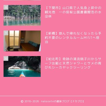
8
【下関市】山口県で人気急上昇中の
観光地 一の俣桜公園蒼霧鯉池の水
没林
9
【新橋】飲んで帰れなくなったら予
約不要のレンタルルームMISTへ宿
泊
10
【紀北町】奇跡の清流銚子川からサ
ーフ出艇と天然シャワーとサメの背
びれシーカヤックツーリング
2016–2026 nakaseteの趣味ブログ【ナカブロ】