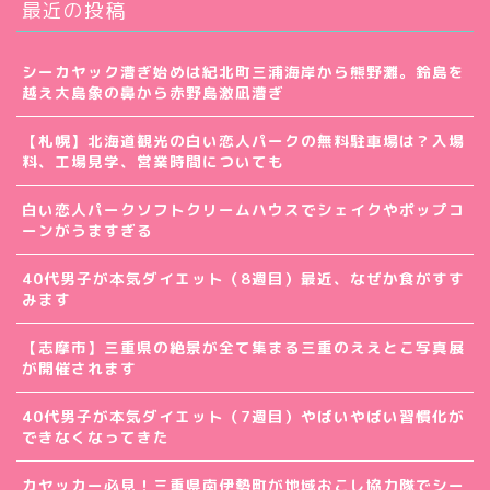
最近の投稿
シーカヤック漕ぎ始めは紀北町三浦海岸から熊野灘。鈴島を
越え大島象の鼻から赤野島激凪漕ぎ
【札幌】北海道観光の白い恋人パークの無料駐車場は？入場
料、工場見学、営業時間についても
白い恋人パークソフトクリームハウスでシェイクやポップコ
ーンがうますぎる
40代男子が本気ダイエット（8週目）最近、なぜか食がすす
みます
【志摩市】三重県の絶景が全て集まる三重のええとこ写真展
が開催されます
40代男子が本気ダイエット（7週目）やばいやばい習慣化が
できなくなってきた
カヤッカー必見！三重県南伊勢町が地域おこし協力隊でシー