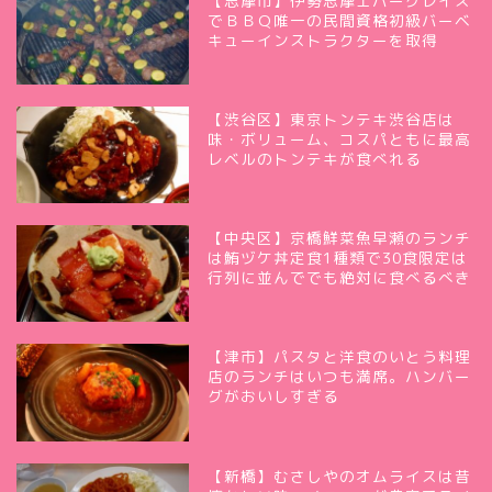
【志摩市】伊勢志摩エバーグレイズ
でＢＢＱ唯一の民間資格初級バーベ
キューインストラクターを取得
【渋谷区】東京トンテキ渋谷店は
味・ボリューム、コスパともに最高
レベルのトンテキが食べれる
【中央区】京橋鮮菜魚早瀬のランチ
は鮪ヅケ丼定食1種類で30食限定は
行列に並んででも絶対に食べるべき
【津市】パスタと洋食のいとう料理
店のランチはいつも満席。ハンバー
グがおいしすぎる
【新橋】むさしやのオムライスは昔