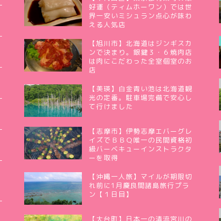
好運（ティムホーワン）では世
界一安いミシュラン点心が味わ
える人気店
【旭川市】北海道はジンギスカ
ンで決まり。銀鍵３・６焼肉店
は肉にこだわった全室個室のお
店
【美瑛】白金青い池は北海道観
光の定番。駐車場完備で安心し
て行けました
【志摩市】伊勢志摩エバーグレ
イズでＢＢＱ唯一の民間資格初
級バーベキューインストラクタ
ーを取得
【沖縄一人旅】マイルが期限切
れ前に1月慶良間諸島旅行プラ
ン【１日目】
【大台町】日本一の清流宮川の