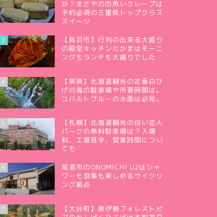
が？まさやの四角いクレープは
予約必須の三重県トップクラス
スイーツ
【鳥羽市】行列の出来る大盛り
3
の殿堂キッチンたかまはモーニ
ングもランチも大盛りでした
【美瑛】北海道観光の定番白ひ
4
げの滝の駐車場や所要時間は。
コバルトブルーの水面は必見。
【札幌】北海道観光の白い恋人
5
パークの無料駐車場は？入場
料、工場見学、営業時間につい
ても
尾道市のONOMICHI U2はシャ
6
ワーも食事も楽しめるサイクリ
ング拠点
【大台町】奥伊勢フォレストピ
7