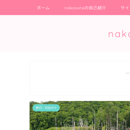
ホーム
nakaseteの自己紹介
サイ
na
―
旅行・お出かけ