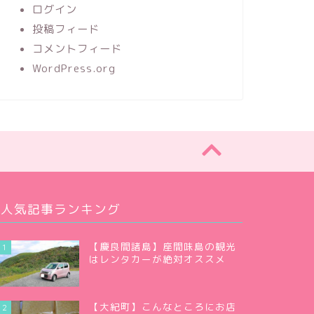
ログイン
投稿フィード
コメントフィード
WordPress.org
人気記事ランキング
【慶良間諸島】座間味島の観光
1
はレンタカーが絶対オススメ
【大紀町】こんなところにお店
2