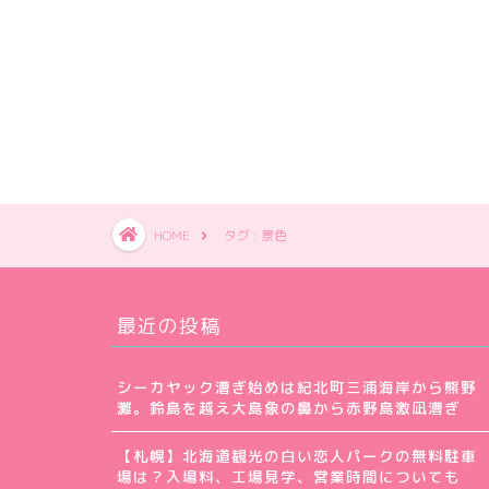
HOME
タグ : 景色
最近の投稿
シーカヤック漕ぎ始めは紀北町三浦海岸から熊野
灘。鈴島を越え大島象の鼻から赤野島激凪漕ぎ
【札幌】北海道観光の白い恋人パークの無料駐車
場は？入場料、工場見学、営業時間についても