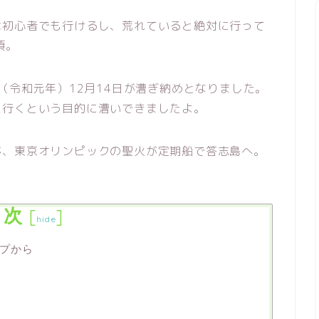
は初心者でも行けるし、荒れていると絶対に行って
須。
（令和元年）12月14日が漕ぎ納めとなりました。
に行くという目的に漕いできましたよ。
が、東京オリンピックの聖火が定期船で答志島へ。
目次
[
]
hide
プから