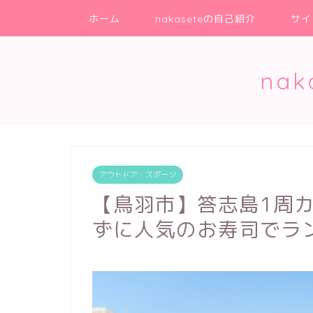
ホーム
nakaseteの自己紹介
サイ
na
アウトドア・スポーツ
【鳥羽市】答志島1周
ずに人気のお寿司でラ