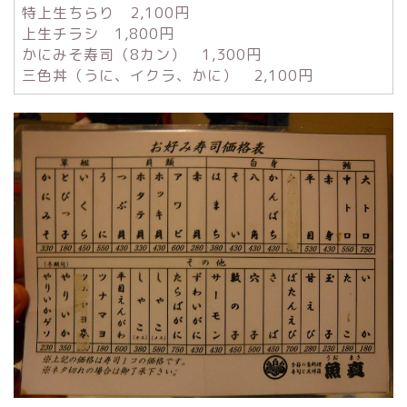
特上生ちらり 2,100円
上生チラシ 1,800円
かにみそ寿司（8カン） 1,300円
三色丼（うに、イクラ、かに） 2,100円