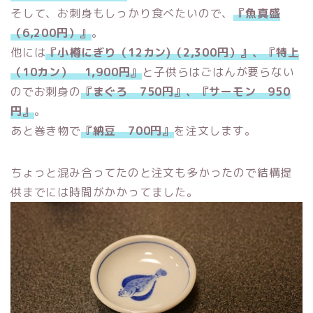
そして、お刺身もしっかり食べたいので、
『魚真盛
（6,200円）』
。
他には
『小樽にぎり（12カン)（2,300円）』、『特上
（10カン） 1,900円』
と子供らはごはんが要らない
のでお刺身の
『まぐろ 750円』、『サーモン 950
円』
。
あと巻き物で
『納豆 700円』
を注文します。
ちょっと混み合ってたのと注文も多かったので結構提
供までには時間がかかってました。