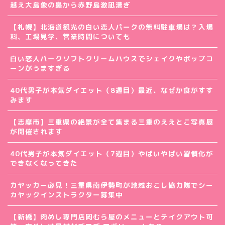
越え大島象の鼻から赤野島激凪漕ぎ
【札幌】北海道観光の白い恋人パークの無料駐車場は？入場
料、工場見学、営業時間についても
白い恋人パークソフトクリームハウスでシェイクやポップコ
ーンがうますぎる
40代男子が本気ダイエット（8週目）最近、なぜか食がすす
みます
【志摩市】三重県の絶景が全て集まる三重のええとこ写真展
が開催されます
40代男子が本気ダイエット（7週目）やばいやばい習慣化が
できなくなってきた
カヤッカー必見！三重県南伊勢町が地域おこし協力隊でシー
カヤックインストラクター募集中
【新橋】肉めし専門店岡むら屋のメニューとテイクアウト可