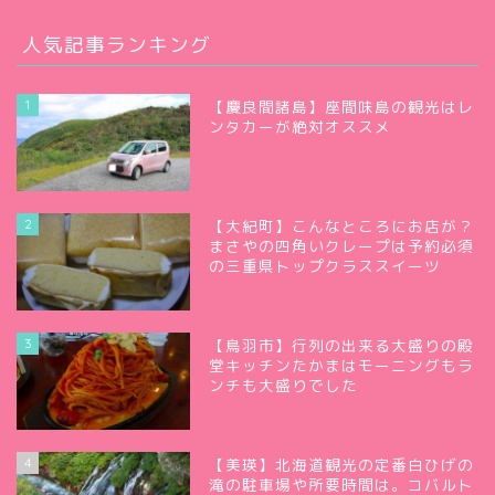
人気記事ランキング
1
【慶良間諸島】座間味島の観光はレ
ンタカーが絶対オススメ
2
【大紀町】こんなところにお店が？
まさやの四角いクレープは予約必須
の三重県トップクラススイーツ
3
【鳥羽市】行列の出来る大盛りの殿
堂キッチンたかまはモーニングもラ
ンチも大盛りでした
4
【美瑛】北海道観光の定番白ひげの
滝の駐車場や所要時間は。コバルト