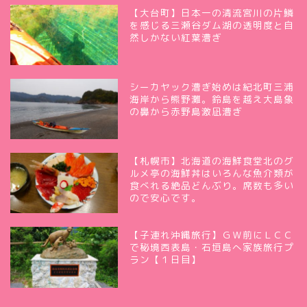
【大台町】日本一の清流宮川の片鱗
を感じる三瀬谷ダム湖の透明度と自
然しかない紅葉漕ぎ
シーカヤック漕ぎ始めは紀北町三浦
海岸から熊野灘。鈴島を越え大島象
の鼻から赤野島激凪漕ぎ
【札幌市】北海道の海鮮食堂北のグ
ルメ亭の海鮮丼はいろんな魚介類が
食べれる絶品どんぶり。席数も多い
ので安心です。
【子連れ沖縄旅行】ＧＷ前にＬＣＣ
で秘境西表島・石垣島へ家族旅行プ
ラン【１日目】