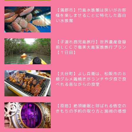
【蒲郡市】竹島水族館は狭いがお客
様を楽しませることに特化した面白
い水族館
【子連れ鹿児島旅行】世界遺産登録
前ＬＣＣで奄美大島家族旅行プラン
【１日目】
【大台町】よし兵衛は、松阪市のＢ
級グルメ鶏焼きがランチや夕食で食
べれる昔ながらの食堂
【原宿】絶頂睡眠と呼ばれる悟空の
きもちの予約の取り方と施術の感想