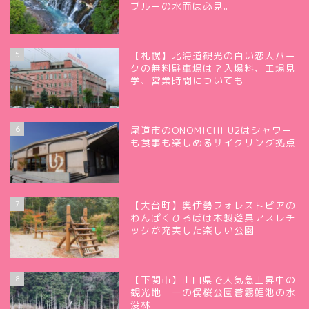
ブルーの水面は必見。
5
【札幌】北海道観光の白い恋人パー
クの無料駐車場は？入場料、工場見
学、営業時間についても
6
尾道市のONOMICHI U2はシャワー
も食事も楽しめるサイクリング拠点
7
【大台町】奥伊勢フォレストピアの
わんぱくひろばは木製遊具アスレチ
ックが充実した楽しい公園
8
【下関市】山口県で人気急上昇中の
観光地 一の俣桜公園蒼霧鯉池の水
没林