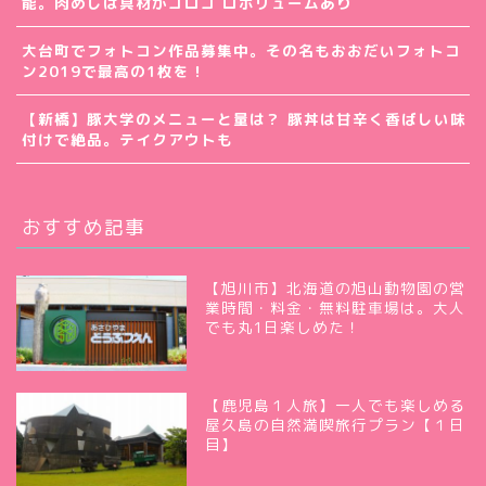
能。肉めしは具材がゴロゴ ロボリュームあり
大台町でフォトコン作品募集中。その名もおおだいフォトコ
ン2019で最高の1枚を！
【新橋】豚大学のメニューと量は？ 豚丼は甘辛く香ばしい味
付けで絶品。テイクアウトも
おすすめ記事
【旭川市】北海道の旭山動物園の営
業時間・料金・無料駐車場は。大人
でも丸1日楽しめた！
【鹿児島１人旅】一人でも楽しめる
屋久島の自然満喫旅行プラン【１日
目】