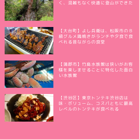
く、混雑もなく快適に登山ができた
【大台町】よし兵衛は、松阪市のＢ
級グルメ鶏焼きがランチや夕食で食
べれる昔ながらの食堂
【蒲郡市】竹島水族館は狭いがお客
様を楽しませることに特化した面白
い水族館
【渋谷区】東京トンテキ渋谷店は
味・ボリューム、コスパともに最高
レベルのトンテキが食べれる