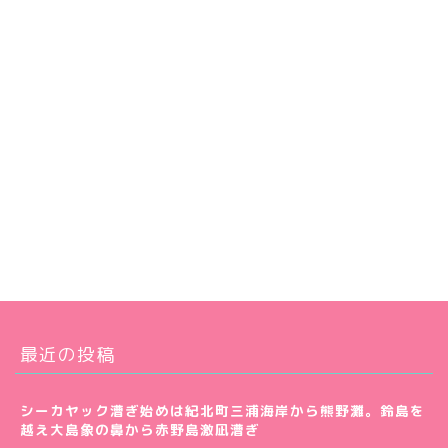
最近の投稿
シーカヤック漕ぎ始めは紀北町三浦海岸から熊野灘。鈴島を
越え大島象の鼻から赤野島激凪漕ぎ