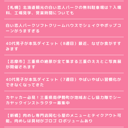
【札幌】北海道観光の白い恋人パークの無料駐車場は？入場
料、工場見学、営業時間についても
白い恋人パークソフトクリームハウスでシェイクやポップコ
ーンがうますぎる
40代男子が本気ダイエット（8週目）最近、なぜか食がすす
みます
【志摩市】三重県の絶景が全て集まる三重のええとこ写真展
が開催されます
40代男子が本気ダイエット（7週目）やばいやばい習慣化が
できなくなってきた
カヤッカー必見！三重県南伊勢町が地域おこし協力隊でシー
カヤックインストラクター募集中
【新橋】肉めし専門店岡むら屋のメニューとテイクアウト可
能。肉めしは具材がゴロゴ ロボリュームあり