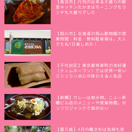
【鳥羽市】行列の出来る大盛りの殿
堂キッチンたかまはモーニングもラ
ンチも大盛りでした
【旭川市】北海道の旭山動物園の営
業時間・料金・無料駐車場は。大人
でも丸1日楽しめた！
【千代田区】東京都有楽町の添好運
（ティムホーワン）では世界一安い
ミシュラン点心が味わえる人気店
【新橋】カレーは飲み物。ニュー新
橋ビル店のメニューや営業時間。が
っつりジャンクで飲めない
【屋久島】4月の縄文杉は気候も良