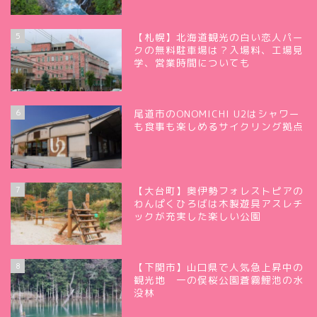
5
【札幌】北海道観光の白い恋人パー
クの無料駐車場は？入場料、工場見
学、営業時間についても
6
尾道市のONOMICHI U2はシャワー
も食事も楽しめるサイクリング拠点
7
【大台町】奥伊勢フォレストピアの
わんぱくひろばは木製遊具アスレチ
ックが充実した楽しい公園
8
【下関市】山口県で人気急上昇中の
観光地 一の俣桜公園蒼霧鯉池の水
没林