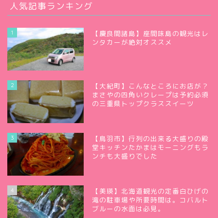
人気記事ランキング
1
【慶良間諸島】座間味島の観光はレ
ンタカーが絶対オススメ
2
【大紀町】こんなところにお店が？
まさやの四角いクレープは予約必須
の三重県トップクラススイーツ
3
【鳥羽市】行列の出来る大盛りの殿
堂キッチンたかまはモーニングもラ
ンチも大盛りでした
4
【美瑛】北海道観光の定番白ひげの
滝の駐車場や所要時間は。コバルト
ブルーの水面は必見。