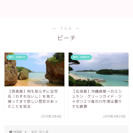
― TAG ―
ビーチ
旅行・お出かけ
旅行・お出かけ
【西表島】何も知らずに忘勿
【石垣島】沖縄県唯一のミシ
石（わすれないし）を見て、
ュラン・グリーンガイド・ジ
帰ってきて悲しい歴史があっ
ャポン三ツ星の川平湾は曇り
たことを知る
でも絶景
2019年5月4日
2019年4月29日
HOME
タグ : ビーチ