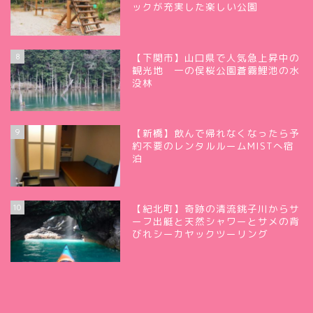
ックが充実した楽しい公園
8
【下関市】山口県で人気急上昇中の
観光地 一の俣桜公園蒼霧鯉池の水
没林
9
【新橋】飲んで帰れなくなったら予
約不要のレンタルルームMISTへ宿
泊
10
【紀北町】奇跡の清流銚子川からサ
ーフ出艇と天然シャワーとサメの背
びれシーカヤックツーリング