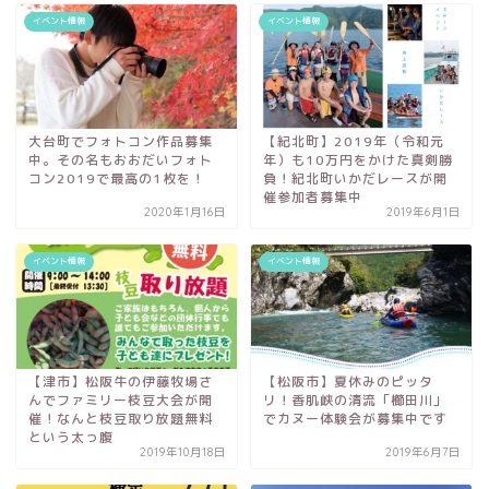
イベント情報
イベント情報
大台町でフォトコン作品募集
【紀北町】2019年（令和元
中。その名もおおだいフォト
年）も10万円をかけた真剣勝
コン2019で最高の1枚を！
負！紀北町いかだレースが開
催参加者募集中
2020年1月16日
2019年6月1日
イベント情報
イベント情報
【津市】松阪牛の伊藤牧場さ
【松阪市】夏休みのピッタ
んでファミリー枝豆大会が開
リ！香肌峡の清流「櫛田川」
催！なんと枝豆取り放題無料
でカヌー体験会が募集中です
という太っ腹
2019年10月18日
2019年6月7日