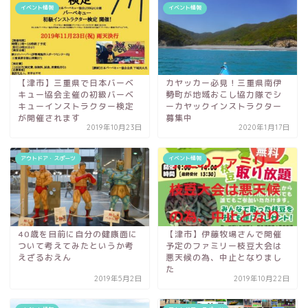
イベント情報
イベント情報
【津市】三重県で日本バーベ
カヤッカー必見！三重県南伊
キュー協会主催の初級バーベ
勢町が地域おこし協力隊でシ
キューインストラクター検定
ーカヤックインストラクター
が開催されます
募集中
2019年10月23日
2020年1月17日
アウトドア・スポーツ
イベント情報
40歳を目前に自分の健康面に
【津市】伊藤牧場さんで開催
ついて考えてみたというか考
予定のファミリー枝豆大会は
えざるおえん
悪天候の為、中止となりまし
た
2019年5月2日
2019年10月22日