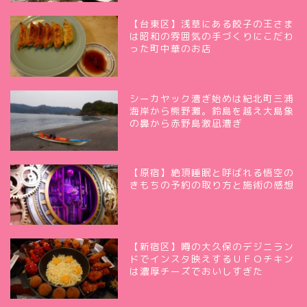
【台東区】浅草にある餃子の王さま
は昭和の雰囲気の手づくりにこだわ
った町中華のお店
シーカヤック漕ぎ始めは紀北町三浦
海岸から熊野灘。鈴島を越え大島象
の鼻から赤野島激凪漕ぎ
【原宿】絶頂睡眠と呼ばれる悟空の
きもちの予約の取り方と施術の感想
【新宿区】噂の大久保のデジニラン
ドでインスタ映えするＵＦＯチキン
は濃厚チーズでおいしすぎた