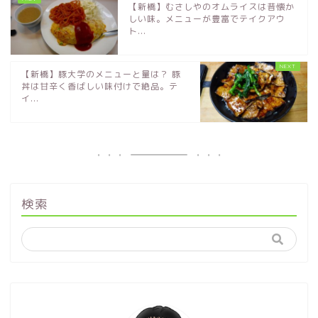
【新橋】むさしやのオムライスは昔懐か
しい味。メニューが豊富でテイクアウ
ト...
【新橋】豚大学のメニューと量は？ 豚
丼は甘辛く香ばしい味付けで絶品。テ
イ...
検索