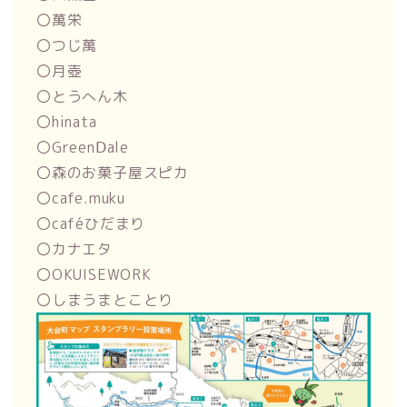
〇萬栄
〇つじ萬
〇月壺
〇とうへん木
〇hinata
〇GreenⅮale
〇森のお菓子屋スピカ
〇cafe.muku
〇caféひだまり
〇カナエタ
〇OKUISEWORK
〇しまうまとことり