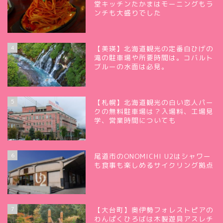
堂キッチンたかまはモーニングもラ
ンチも大盛りでした
4
【美瑛】北海道観光の定番白ひげの
滝の駐車場や所要時間は。コバルト
ブルーの水面は必見。
5
【札幌】北海道観光の白い恋人パー
クの無料駐車場は？入場料、工場見
学、営業時間についても
6
尾道市のONOMICHI U2はシャワー
も食事も楽しめるサイクリング拠点
7
【大台町】奥伊勢フォレストピアの
わんぱくひろばは木製遊具アスレチ