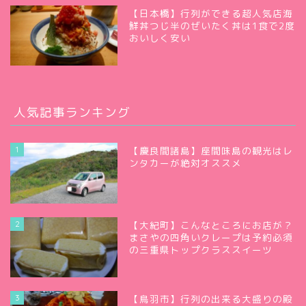
【日本橋】行列ができる超人気店海
鮮丼つじ半のぜいたく丼は1食で2度
おいしく安い
人気記事ランキング
1
【慶良間諸島】座間味島の観光はレ
ンタカーが絶対オススメ
2
【大紀町】こんなところにお店が？
まさやの四角いクレープは予約必須
の三重県トップクラススイーツ
3
【鳥羽市】行列の出来る大盛りの殿