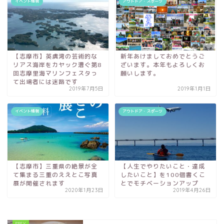
イベント情報
アウトドア・スポーツ
【志摩市】英虞湾の芸術的な
新年あけましておめでとうご
リアス海岸をカヤック漕ぐ第8
ざいます。本年もよろしくお
回志摩里海マリンフェスタっ
願いします。
て出場者には迷路です
2019年7月5日
2019年1月1日
イベント情報
アウトドア・スポーツ
【志摩市】三重県の絶景が全
【人生でやりたいこと・達成
て集まる三重のええとこ写真
したいこと】を100個書くこ
展が開催されます
とでモチベーションアップ
2020年1月23日
2019年4月26日