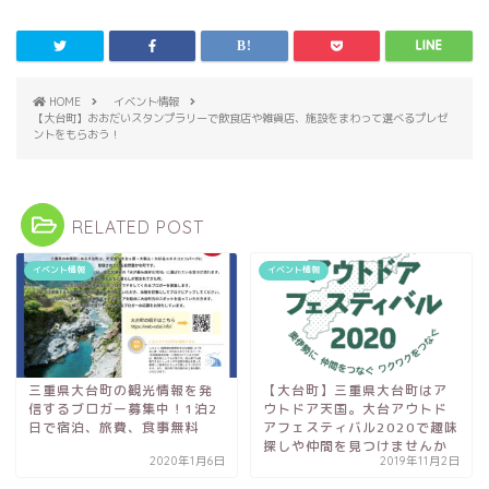
HOME
イベント情報
【大台町】おおだいスタンプラリーで飲食店や雑貨店、施設をまわって選べるプレゼ
ントをもらおう！
RELATED POST
イベント情報
イベント情報
三重県大台町の観光情報を発
【大台町】三重県大台町はア
信するブロガー募集中！1泊2
ウトドア天国。大台アウトド
日で宿泊、旅費、食事無料
アフェスティバル2020で趣味
探しや仲間を見つけませんか
2020年1月6日
2019年11月2日