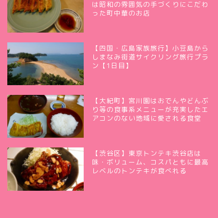
は昭和の雰囲気の手づくりにこだわ
った町中華のお店
【四国・広島家族旅行】小豆島から
しまなみ街道サイクリング旅行プラ
ン【1日目】
【大紀町】宮川園はおでんやどんぶ
り等の食事系メニューが充実したエ
アコンのない地域に愛される食堂
【渋谷区】東京トンテキ渋谷店は
味・ボリューム、コスパともに最高
レベルのトンテキが食べれる