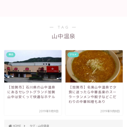
― TAG ―
山中温泉
宿泊
グルメ
【加賀市】石川県の山中温泉
【加賀市】名湯山中温泉で夕
にあるセレクトグランド加賀
食に迷ったら中華長楽のスー
山中は安くって快適なホテル
ラータンメンや餃子などこだ
わりの中華料理もあり
2019年9月9日
2019年9月8日
HOME
タグ : 山中温泉