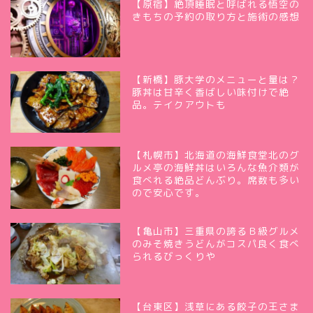
【原宿】絶頂睡眠と呼ばれる悟空の
きもちの予約の取り方と施術の感想
【新橋】豚大学のメニューと量は？
豚丼は甘辛く香ばしい味付けで絶
品。テイクアウトも
【札幌市】北海道の海鮮食堂北のグ
ルメ亭の海鮮丼はいろんな魚介類が
食べれる絶品どんぶり。席数も多い
ので安心です。
【亀山市】三重県の誇るＢ級グルメ
のみそ焼きうどんがコスパ良く食べ
られるびっくりや
【台東区】浅草にある餃子の王さま