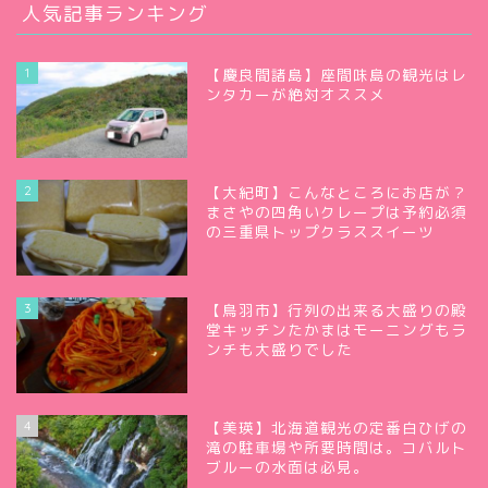
人気記事ランキング
1
【慶良間諸島】座間味島の観光はレ
ンタカーが絶対オススメ
2
【大紀町】こんなところにお店が？
まさやの四角いクレープは予約必須
の三重県トップクラススイーツ
3
【鳥羽市】行列の出来る大盛りの殿
堂キッチンたかまはモーニングもラ
ンチも大盛りでした
4
【美瑛】北海道観光の定番白ひげの
滝の駐車場や所要時間は。コバルト
ブルーの水面は必見。