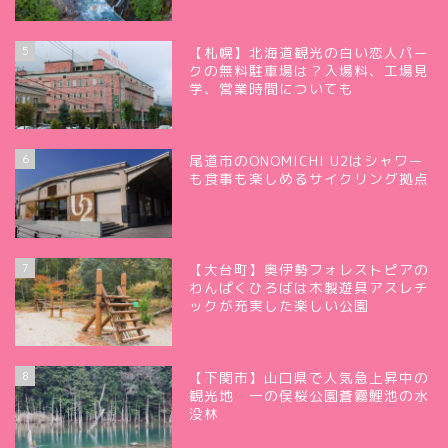
5
【札幌】北海道観光の白い恋人パー
クの無料駐車場は？入場料、工場見
学、営業時間についても
6
尾道市のONOMICHI U2はシャワー
も食事も楽しめるサイクリング拠点
7
【大台町】奥伊勢フォレストピアの
わんぱくひろばは木製遊具アスレチ
ックが充実した楽しい公園
8
【下関市】山口県で人気急上昇中の
観光地 一の俣桜公園蒼霧鯉池の水
没林