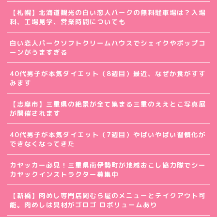
【札幌】北海道観光の白い恋人パークの無料駐車場は？入場
料、工場見学、営業時間についても
白い恋人パークソフトクリームハウスでシェイクやポップコ
ーンがうますぎる
40代男子が本気ダイエット（8週目）最近、なぜか食がすす
みます
【志摩市】三重県の絶景が全て集まる三重のええとこ写真展
が開催されます
40代男子が本気ダイエット（7週目）やばいやばい習慣化が
できなくなってきた
カヤッカー必見！三重県南伊勢町が地域おこし協力隊でシー
カヤックインストラクター募集中
【新橋】肉めし専門店岡むら屋のメニューとテイクアウト可
能。肉めしは具材がゴロゴ ロボリュームあり