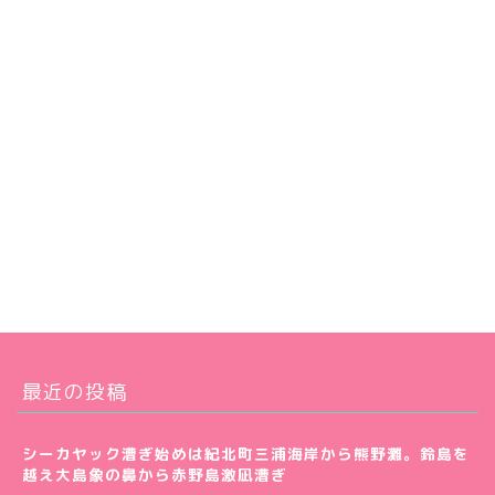
最近の投稿
シーカヤック漕ぎ始めは紀北町三浦海岸から熊野灘。鈴島を
越え大島象の鼻から赤野島激凪漕ぎ