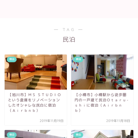
― TAG ―
民泊
宿泊
宿泊
【旭川市】ＭＳ ＳＴＵＤＩＯ
【小樽市】小樽駅から徒歩圏
という倉庫をリノベーション
内の一戸建て民泊Ｏｔａｒｕ-
したオシャレな民白に宿泊
ｓｈｉに宿泊（Ａｉｒｂｎ
（Ａｉｒｂｎｂ）
ｂ）
2019年11月19日
2019年11月18日
宿泊
宿泊