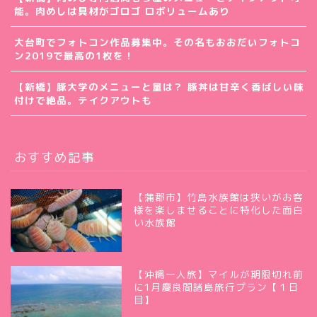
能。肉めしは具材がゴロゴ ロボリュームあり
大台町でフォトコン作品募集中。その名もおおだいフォトコ
ン2019で最高の1枚を！
【新橋】豚大学のメニューと量は？ 豚丼は甘辛く香ばしい味
付けで絶品。テイクアウトも
おすすめ記事
【蒲郡市】竹島水族館は狭いがお客
様を楽しませることに特化した面白
い水族館
【沖縄一人旅】マイルが期限切れ前
に1月慶良間諸島旅行プラン【１日
目】