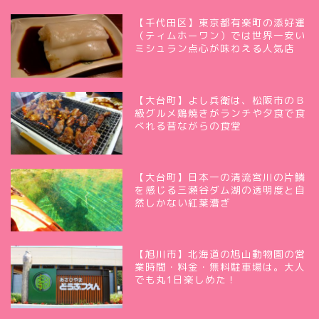
【千代田区】東京都有楽町の添好運
（ティムホーワン）では世界一安い
ミシュラン点心が味わえる人気店
【大台町】よし兵衛は、松阪市のＢ
級グルメ鶏焼きがランチや夕食で食
べれる昔ながらの食堂
【大台町】日本一の清流宮川の片鱗
を感じる三瀬谷ダム湖の透明度と自
然しかない紅葉漕ぎ
【旭川市】北海道の旭山動物園の営
業時間・料金・無料駐車場は。大人
でも丸1日楽しめた！