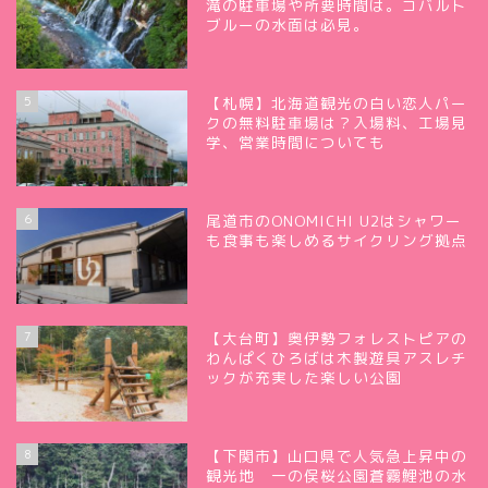
滝の駐車場や所要時間は。コバルト
ブルーの水面は必見。
5
【札幌】北海道観光の白い恋人パー
クの無料駐車場は？入場料、工場見
学、営業時間についても
6
尾道市のONOMICHI U2はシャワー
も食事も楽しめるサイクリング拠点
7
【大台町】奥伊勢フォレストピアの
わんぱくひろばは木製遊具アスレチ
ックが充実した楽しい公園
8
【下関市】山口県で人気急上昇中の
観光地 一の俣桜公園蒼霧鯉池の水