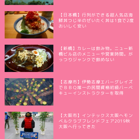
【日本橋】行列ができる超人気店海
鮮丼つじ半のぜいたく丼は1食で2度
おいしく安い
【新橋】カレーは飲み物。ニュー新
橋ビル店のメニューや営業時間。が
っつりジャンクで飲めない
【志摩市】伊勢志摩エバーグレイズ
でＢＢＱ唯一の民間資格初級バーベ
キューインストラクターを取得
【大阪市】インテックス大阪へモン
ベルクラブフレンドフェア2019秋
大阪へ行ってきた