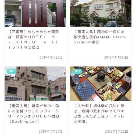
【石垣島】めちゃめちゃ豪華
【奄美大島】団地の一角にあ
な一軒家のＨＯＴＥＬ Ｍ
る快適な民泊AMAMI-Green-
ｒ．ＫＩＮＪＯ ｉｎ ＨＥ
Gardenへ宿泊
ＩＳＨＩＮに宿泊
2019年4月28日
2018年11月24日
宿泊
宿泊
【奄美大島】雑居ビルの一角
【大台町】初体験の民泊川原
にある見つけにくいウィーク
は、時間の流れがゆっくりの
リーマンションＨＵＢへ宿泊
田舎に来たようなノーストレ
（Booking.com）
ス空間。
2018年11月21日
2016年3月22日