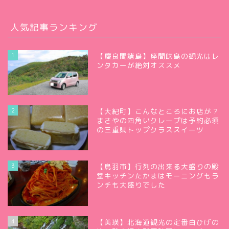
人気記事ランキング
1
【慶良間諸島】座間味島の観光はレ
ンタカーが絶対オススメ
2
【大紀町】こんなところにお店が？
まさやの四角いクレープは予約必須
の三重県トップクラススイーツ
3
【鳥羽市】行列の出来る大盛りの殿
堂キッチンたかまはモーニングもラ
ンチも大盛りでした
4
【美瑛】北海道観光の定番白ひげの