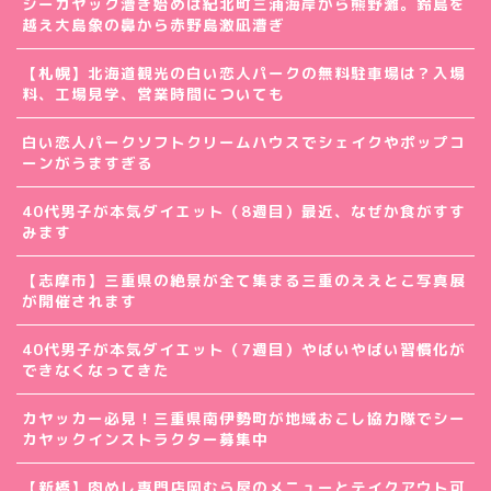
シーカヤック漕ぎ始めは紀北町三浦海岸から熊野灘。鈴島を
越え大島象の鼻から赤野島激凪漕ぎ
【札幌】北海道観光の白い恋人パークの無料駐車場は？入場
料、工場見学、営業時間についても
白い恋人パークソフトクリームハウスでシェイクやポップコ
ーンがうますぎる
40代男子が本気ダイエット（8週目）最近、なぜか食がすす
みます
【志摩市】三重県の絶景が全て集まる三重のええとこ写真展
が開催されます
40代男子が本気ダイエット（7週目）やばいやばい習慣化が
できなくなってきた
カヤッカー必見！三重県南伊勢町が地域おこし協力隊でシー
カヤックインストラクター募集中
【新橋】肉めし専門店岡むら屋のメニューとテイクアウト可