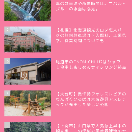
滝の駐車場や所要時間は。コバルト
ブルーの水面は必見。
5
【札幌】北海道観光の白い恋人パー
クの無料駐車場は？入場料、工場見
学、営業時間についても
6
尾道市のONOMICHI U2はシャワー
も食事も楽しめるサイクリング拠点
7
【大台町】奥伊勢フォレストピアの
わんぱくひろばは木製遊具アスレチ
ックが充実した楽しい公園
8
【下関市】山口県で人気急上昇中の
観光地 一の俣桜公園蒼霧鯉池の水