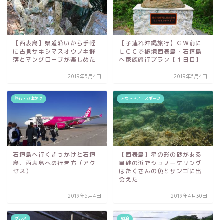
【西表島】県道沿いから手軽
【子連れ沖縄旅行】ＧＷ前に
に古見サキシマスオウノキ群
ＬＣＣで秘境西表島・石垣島
落とマングローブが楽しめた
へ家族旅行プラン【１日目】
2019年5月4日
2019年5月4日
旅行・お出かけ
アウトドア・スポーツ
石垣島へ行くきっかけと石垣
【西表島】星の形の砂がある
島、西表島への行き方（アク
星砂の浜でシュノーケリング
セス）
はたくさんの魚とサンゴに出
会えた
2019年5月4日
2019年4月30日
グルメ
宿泊