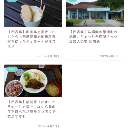
【西表島】由布島で歩きつか
【西表島】沖縄県の秘境中の
れたら由布島茶屋で地元産食
秘境。ちょっと合宿所チック
材を使ったジェラートがオス
な海人の家 に宿泊
スメ
2019年4月30日
2019年4月28日
グルメ
【西表島】猪狩家（かまいと
うやー）で猪ではなく八重山
牛を食べたが脂身たっぷりで
食がすすむ
2019年4月27日