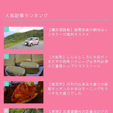
人気記事ランキング
1
【慶良間諸島】座間味島の観光はレ
ンタカーが絶対オススメ
2
【大紀町】こんなところにお店が？
まさやの四角いクレープは予約必須
の三重県トップクラススイーツ
3
【鳥羽市】行列の出来る大盛りの殿
堂キッチンたかまはモーニングもラ
ンチも大盛りでした
4
【美瑛】北海道観光の定番白ひげの