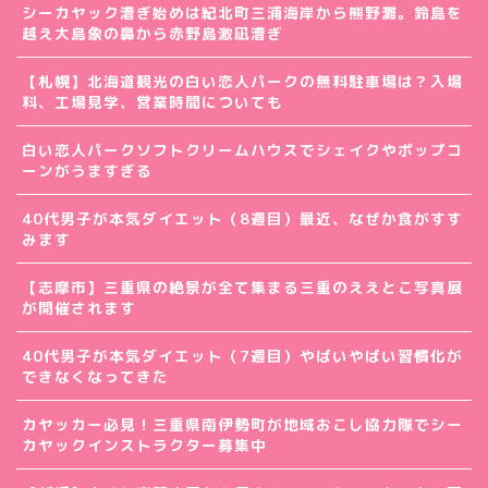
シーカヤック漕ぎ始めは紀北町三浦海岸から熊野灘。鈴島を
越え大島象の鼻から赤野島激凪漕ぎ
【札幌】北海道観光の白い恋人パークの無料駐車場は？入場
料、工場見学、営業時間についても
白い恋人パークソフトクリームハウスでシェイクやポップコ
ーンがうますぎる
40代男子が本気ダイエット（8週目）最近、なぜか食がすす
みます
【志摩市】三重県の絶景が全て集まる三重のええとこ写真展
が開催されます
40代男子が本気ダイエット（7週目）やばいやばい習慣化が
できなくなってきた
カヤッカー必見！三重県南伊勢町が地域おこし協力隊でシー
カヤックインストラクター募集中