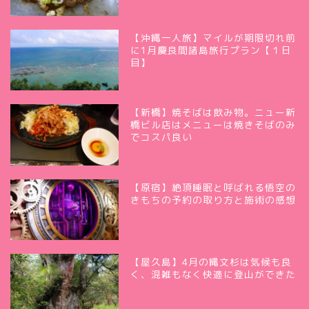
【沖縄一人旅】マイルが期限切れ前
に1月慶良間諸島旅行プラン【１日
目】
【新橋】焼そばは飲み物。ニュー新
橋ビル店はメニューは焼きそばのみ
でコスパ良い
【原宿】絶頂睡眠と呼ばれる悟空の
きもちの予約の取り方と施術の感想
【屋久島】4月の縄文杉は気候も良
く、混雑もなく快適に登山ができた