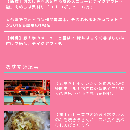
【新橋】肉めし専門店岡むら屋のメニューとテイクアウト可
能。肉めしは具材がゴロゴ ロボリュームあり
大台町でフォトコン作品募集中。その名もおおだいフォトコ
ン2019で最高の1枚を！
【新橋】豚大学のメニューと量は？ 豚丼は甘辛く香ばしい味
付けで絶品。テイクアウトも
おすすめ記事
【文京区】ボクシングを東京都の後
楽園ホール！格闘技の聖地で中谷潤
人の世界レベルの戦いを観戦。
【亀山市】三重県の誇るＢ級グルメ
のみそ焼きうどんがコスパ良く食べ
られるびっくりや