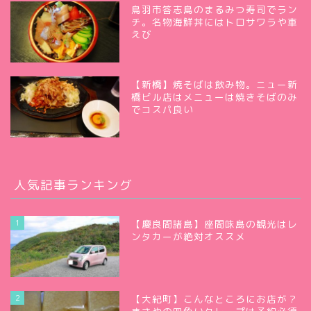
鳥羽市答志島のまるみつ寿司でラン
チ。名物海鮮丼にはトロサワラや車
えび
【新橋】焼そばは飲み物。ニュー新
橋ビル店はメニューは焼きそばのみ
でコスパ良い
人気記事ランキング
1
【慶良間諸島】座間味島の観光はレ
ンタカーが絶対オススメ
2
【大紀町】こんなところにお店が？