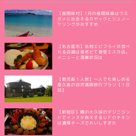
【座間味村】1月の座間味島はウミ
ガメに出会えるカヤックとシュノー
ケリングがおすすめ
【名古屋市】名物エビフライが食べ
れる店舗は海老どて食堂エスカ店。
メニューと混雑状況は
【鹿児島１人旅】一人でも楽しめる
屋久島の自然満喫旅行プラン【１日
目】
【新宿区】噂の大久保のデジニラン
ドでインスタ映えするＵＦＯチキン
は濃厚チーズでおいしすぎた