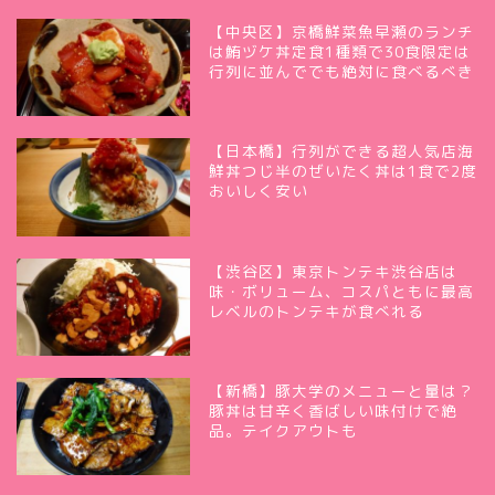
【中央区】京橋鮮菜魚早瀬のランチ
は鮪ヅケ丼定食1種類で30食限定は
行列に並んででも絶対に食べるべき
【日本橋】行列ができる超人気店海
鮮丼つじ半のぜいたく丼は1食で2度
おいしく安い
【渋谷区】東京トンテキ渋谷店は
味・ボリューム、コスパともに最高
レベルのトンテキが食べれる
【新橋】豚大学のメニューと量は？
豚丼は甘辛く香ばしい味付けで絶
品。テイクアウトも