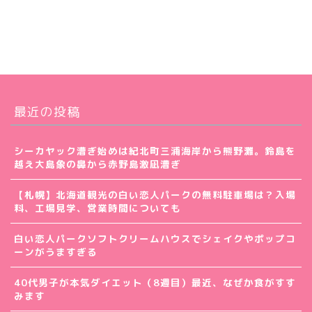
最近の投稿
シーカヤック漕ぎ始めは紀北町三浦海岸から熊野灘。鈴島を
越え大島象の鼻から赤野島激凪漕ぎ
【札幌】北海道観光の白い恋人パークの無料駐車場は？入場
料、工場見学、営業時間についても
白い恋人パークソフトクリームハウスでシェイクやポップコ
ーンがうますぎる
40代男子が本気ダイエット（8週目）最近、なぜか食がすす
みます