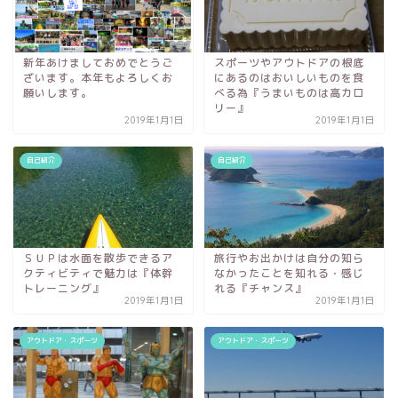
新年あけましておめでとうご
スポーツやアウトドアの根底
ざいます。本年もよろしくお
にあるのはおいしいものを食
願いします。
べる為『うまいものは高カロ
リー』
2019年1月1日
2019年1月1日
自己紹介
自己紹介
ＳＵＰは水面を散歩できるア
旅行やお出かけは自分の知ら
クティビティで魅力は『体幹
なかったことを知れる・感じ
トレーニング』
れる『チャンス』
2019年1月1日
2019年1月1日
アウトドア・スポーツ
アウトドア・スポーツ