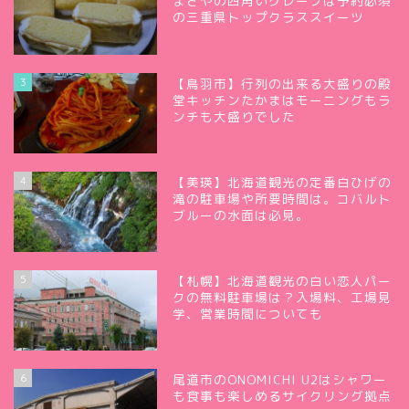
まさやの四角いクレープは予約必須
の三重県トップクラススイーツ
3
【鳥羽市】行列の出来る大盛りの殿
堂キッチンたかまはモーニングもラ
ンチも大盛りでした
4
【美瑛】北海道観光の定番白ひげの
滝の駐車場や所要時間は。コバルト
ブルーの水面は必見。
5
【札幌】北海道観光の白い恋人パー
クの無料駐車場は？入場料、工場見
学、営業時間についても
6
尾道市のONOMICHI U2はシャワー
も食事も楽しめるサイクリング拠点