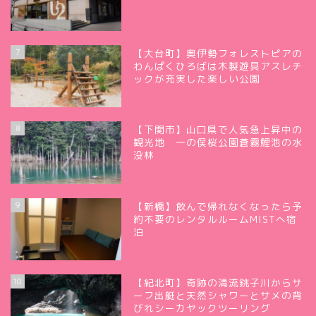
7
【大台町】奥伊勢フォレストピアの
わんぱくひろばは木製遊具アスレチ
ックが充実した楽しい公園
8
【下関市】山口県で人気急上昇中の
観光地 一の俣桜公園蒼霧鯉池の水
没林
9
【新橋】飲んで帰れなくなったら予
約不要のレンタルルームMISTへ宿
泊
10
【紀北町】奇跡の清流銚子川からサ
ーフ出艇と天然シャワーとサメの背
びれシーカヤックツーリング