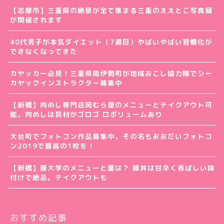
【志摩市】三重県の絶景が全て集まる三重のええとこ写真展
が開催されます
40代男子が本気ダイエット（7週目）やばいやばい習慣化が
できなくなってきた
カヤッカー必見！三重県南伊勢町が地域おこし協力隊でシー
カヤックインストラクター募集中
【新橋】肉めし専門店岡むら屋のメニューとテイクアウト可
能。肉めしは具材がゴロゴ ロボリュームあり
大台町でフォトコン作品募集中。その名もおおだいフォトコ
ン2019で最高の1枚を！
【新橋】豚大学のメニューと量は？ 豚丼は甘辛く香ばしい味
付けで絶品。テイクアウトも
おすすめ記事