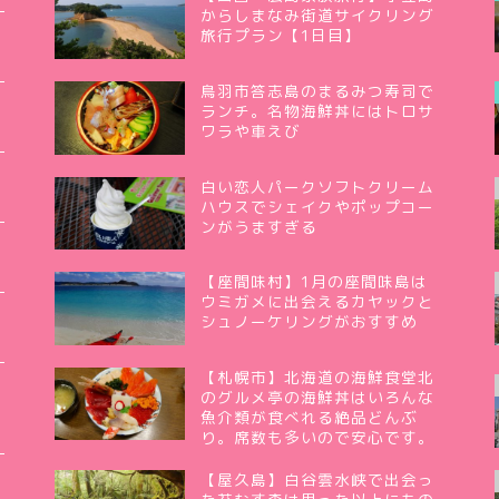
からしまなみ街道サイクリング
旅行プラン【1日目】
鳥羽市答志島のまるみつ寿司で
ランチ。名物海鮮丼にはトロサ
ワラや車えび
白い恋人パークソフトクリーム
ハウスでシェイクやポップコー
ンがうますぎる
【座間味村】1月の座間味島は
ウミガメに出会えるカヤックと
シュノーケリングがおすすめ
【札幌市】北海道の海鮮食堂北
のグルメ亭の海鮮丼はいろんな
魚介類が食べれる絶品どんぶ
り。席数も多いので安心です。
【屋久島】白谷雲水峡で出会っ