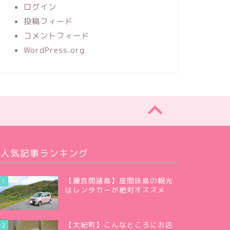
ログイン
投稿フィード
コメントフィード
WordPress.org
人気記事ランキング
【慶良間諸島】座間味島の観光
1
はレンタカーが絶対オススメ
【大紀町】こんなところにお店
2