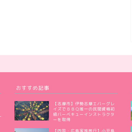
おすすめ記事
【志摩市】伊勢志摩エバーグレ
イズでＢＢＱ唯一の民間資格初
級バーベキューインストラクタ
ーを取得
【四国・広島家族旅行】小豆島