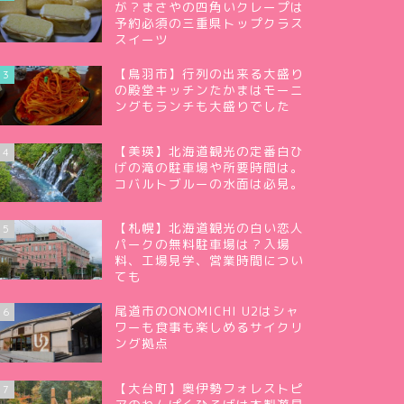
が？まさやの四角いクレープは
予約必須の三重県トップクラス
スイーツ
【鳥羽市】行列の出来る大盛り
3
の殿堂キッチンたかまはモーニ
ングもランチも大盛りでした
【美瑛】北海道観光の定番白ひ
4
げの滝の駐車場や所要時間は。
コバルトブルーの水面は必見。
【札幌】北海道観光の白い恋人
5
パークの無料駐車場は？入場
料、工場見学、営業時間につい
ても
尾道市のONOMICHI U2はシャ
6
ワーも食事も楽しめるサイクリ
ング拠点
【大台町】奥伊勢フォレストピ
7