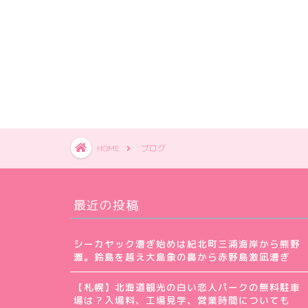
HOME
ブログ
最近の投稿
シーカヤック漕ぎ始めは紀北町三浦海岸から熊野
灘。鈴島を越え大島象の鼻から赤野島激凪漕ぎ
【札幌】北海道観光の白い恋人パークの無料駐車
場は？入場料、工場見学、営業時間についても