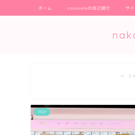
ホーム
nakaseteの自己紹介
サイ
na
― C
ブログ