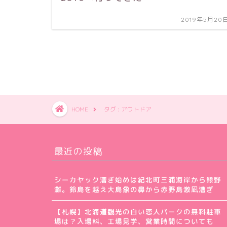
2019年5月20
HOME
タグ : アウトドア
最近の投稿
シーカヤック漕ぎ始めは紀北町三浦海岸から熊野
灘。鈴島を越え大島象の鼻から赤野島激凪漕ぎ
【札幌】北海道観光の白い恋人パークの無料駐車
場は？入場料、工場見学、営業時間についても