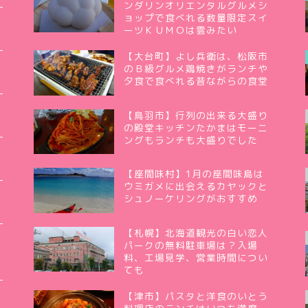
ンダリンオリエンタルグルメシ
ョップで食べれる数量限定スイ
ーツＫＵＭＯは雲みたい
【大台町】よし兵衛は、松阪市
のＢ級グルメ鶏焼きがランチや
夕食で食べれる昔ながらの食堂
【鳥羽市】行列の出来る大盛り
の殿堂キッチンたかまはモーニ
ングもランチも大盛りでした
【座間味村】1月の座間味島は
ウミガメに出会えるカヤックと
シュノーケリングがおすすめ
【札幌】北海道観光の白い恋人
パークの無料駐車場は？入場
料、工場見学、営業時間につい
ても
【津市】パスタと洋食のいとう