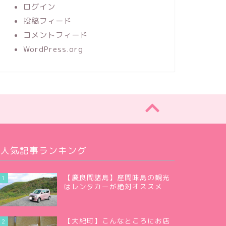
ログイン
投稿フィード
コメントフィード
WordPress.org
人気記事ランキング
【慶良間諸島】座間味島の観光
1
はレンタカーが絶対オススメ
【大紀町】こんなところにお店
2