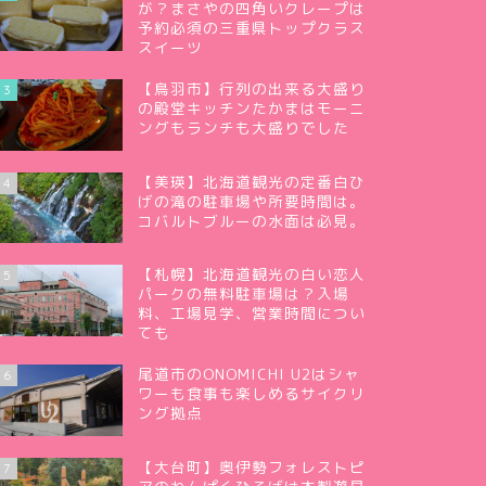
が？まさやの四角いクレープは
予約必須の三重県トップクラス
スイーツ
【鳥羽市】行列の出来る大盛り
3
の殿堂キッチンたかまはモーニ
ングもランチも大盛りでした
【美瑛】北海道観光の定番白ひ
4
げの滝の駐車場や所要時間は。
コバルトブルーの水面は必見。
【札幌】北海道観光の白い恋人
5
パークの無料駐車場は？入場
料、工場見学、営業時間につい
ても
尾道市のONOMICHI U2はシャ
6
ワーも食事も楽しめるサイクリ
ング拠点
【大台町】奥伊勢フォレストピ
7