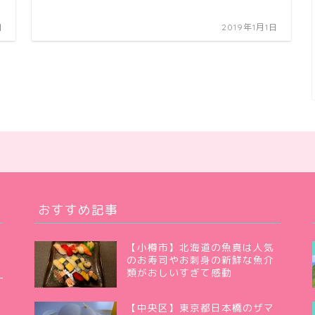
日
2019年1月1日
おすすめ記事
【小樽市】北海道の魚真は人気
のお寿司やお刺身の新鮮な魚介
類がおしいすぎて感動
【中央区】東京都日本橋のザマ