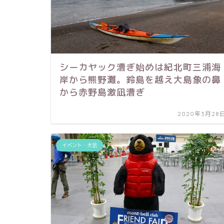
シーカヤック漕ぎ始めは紀北町三浦海
岸から熊野灘。鈴島を越え大島象の鼻
から赤野島激凪漕ぎ
2020年3月28
イベント・大会