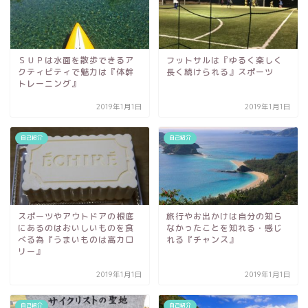
ＳＵＰは水面を散歩できるア
フットサルは『ゆるく楽しく
クティビティで魅力は『体幹
長く続けられる』スポーツ
トレーニング』
2019年1月1日
2019年1月1日
自己紹介
自己紹介
スポーツやアウトドアの根底
旅行やお出かけは自分の知ら
にあるのはおいしいものを食
なかったことを知れる・感じ
べる為『うまいものは高カロ
れる『チャンス』
リー』
2019年1月1日
2019年1月1日
自己紹介
自己紹介