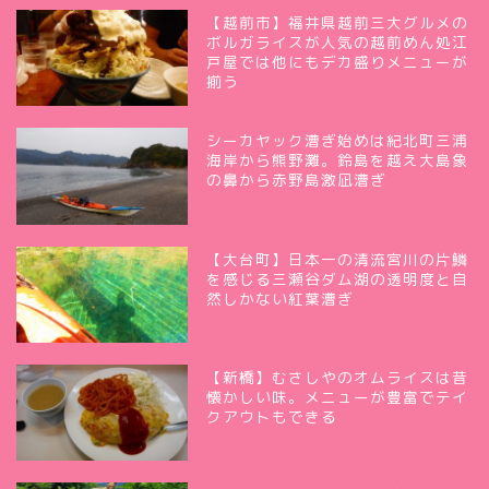
【越前市】福井県越前三大グルメの
ボルガライスが人気の越前めん処江
戸屋では他にもデカ盛りメニューが
揃う
シーカヤック漕ぎ始めは紀北町三浦
海岸から熊野灘。鈴島を越え大島象
の鼻から赤野島激凪漕ぎ
【大台町】日本一の清流宮川の片鱗
を感じる三瀬谷ダム湖の透明度と自
然しかない紅葉漕ぎ
【新橋】むさしやのオムライスは昔
懐かしい味。メニューが豊富でテイ
クアウトもできる