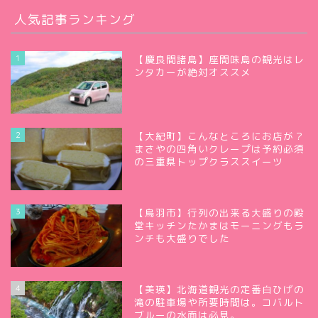
人気記事ランキング
1
【慶良間諸島】座間味島の観光はレ
ンタカーが絶対オススメ
2
【大紀町】こんなところにお店が？
まさやの四角いクレープは予約必須
の三重県トップクラススイーツ
3
【鳥羽市】行列の出来る大盛りの殿
堂キッチンたかまはモーニングもラ
ンチも大盛りでした
4
【美瑛】北海道観光の定番白ひげの
滝の駐車場や所要時間は。コバルト
ブルーの水面は必見。