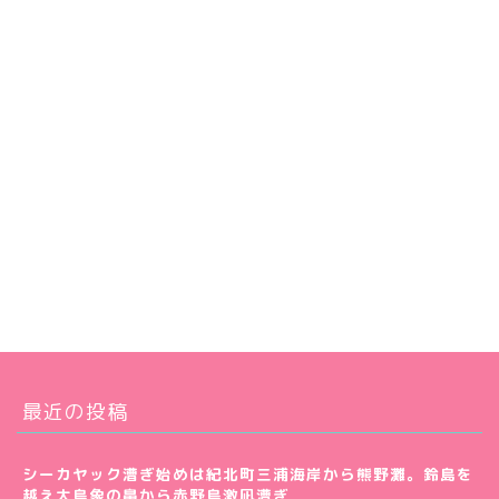
最近の投稿
シーカヤック漕ぎ始めは紀北町三浦海岸から熊野灘。鈴島を
越え大島象の鼻から赤野島激凪漕ぎ