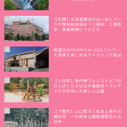
5
【札幌】北海道観光の白い恋人パー
クの無料駐車場は？入場料、工場見
学、営業時間についても
6
尾道市のONOMICHI U2はシャワー
も食事も楽しめるサイクリング拠点
7
【大台町】奥伊勢フォレストピアの
わんぱくひろばは木製遊具アスレチ
ックが充実した楽しい公園
8
【下関市】山口県で人気急上昇中の
観光地 一の俣桜公園蒼霧鯉池の水
没林