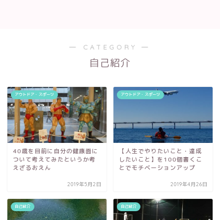
― CATEGORY ―
自己紹介
アウトドア・スポーツ
アウトドア・スポーツ
40歳を目前に自分の健康面に
【人生でやりたいこと・達成
ついて考えてみたというか考
したいこと】を100個書くこ
えざるおえん
とでモチベーションアップ
2019年5月2日
2019年4月26日
自己紹介
自己紹介