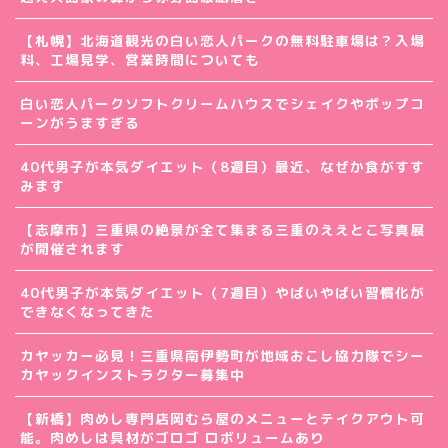
【札幌】北海道観光の白い恋人パークの無料駐車場は？入場
料、工場見学、営業時間についても
白い恋人パークソフトクリームハウスでシェイクやポップコ
ーンがうますぎる
40代男子が本気ダイエット（8週目）最近、なぜか食がすす
みます
【志摩市】三重県の絶景が全て集まる三重のええとこ写真展
が開催されます
40代男子が本気ダイエット（7週目）やばいやばい習慣化が
できなくなってきた
カヤッカー必見！三重県南伊勢町が地域おこし協力隊でシー
カヤックインストラクター募集中
【新橋】肉めし専門店岡むら屋のメニューとテイクアウト可
能。肉めしは具材がゴロゴ ロボリュームあり