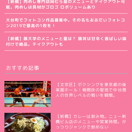
【新橋】肉めし専門店岡むら屋のメニューとテイクアウト可
能。肉めしは具材がゴロゴ ロボリュームあり
大台町でフォトコン作品募集中。その名もおおだいフォトコ
ン2019で最高の1枚を！
【新橋】豚大学のメニューと量は？ 豚丼は甘辛く香ばしい味
付けで絶品。テイクアウトも
おすすめ記事
【文京区】ボクシングを東京都の後
楽園ホール！格闘技の聖地で中谷潤
人の世界レベルの戦いを観戦。
【新橋】カレーは飲み物。ニュー新
橋ビル店のメニューや営業時間。が
っつりジャンクで飲めない