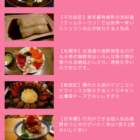
【千代田区】東京都有楽町の添好運
（ティムホーワン）では世界一安い
ミシュラン点心が味わえる人気店
【札幌市】北海道の海鮮食堂北のグ
ルメ亭の海鮮丼はいろんな魚介類が
食べれる絶品どんぶり。席数も多い
ので安心です。
【新宿区】噂の大久保のデジニラン
ドでインスタ映えするＵＦＯチキン
は濃厚チーズでおいしすぎた
【日本橋】行列ができる超人気店海
鮮丼つじ半のぜいたく丼は1食で2度
おいしく安い