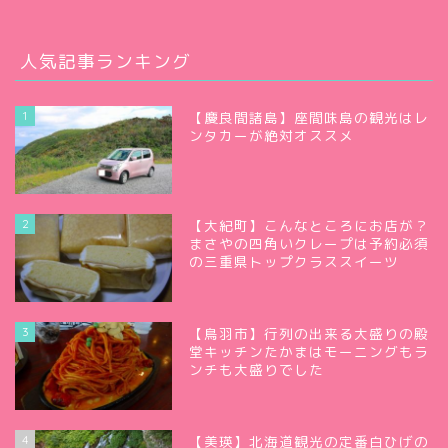
人気記事ランキング
1
【慶良間諸島】座間味島の観光はレ
ンタカーが絶対オススメ
2
【大紀町】こんなところにお店が？
まさやの四角いクレープは予約必須
の三重県トップクラススイーツ
3
【鳥羽市】行列の出来る大盛りの殿
堂キッチンたかまはモーニングもラ
ンチも大盛りでした
4
【美瑛】北海道観光の定番白ひげの