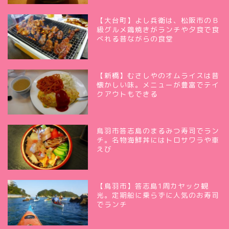
【大台町】よし兵衛は、松阪市のＢ
級グルメ鶏焼きがランチや夕食で食
べれる昔ながらの食堂
【新橋】むさしやのオムライスは昔
懐かしい味。メニューが豊富でテイ
クアウトもできる
鳥羽市答志島のまるみつ寿司でラン
チ。名物海鮮丼にはトロサワラや車
えび
【鳥羽市】答志島1周カヤック観
光。定期船に乗らずに人気のお寿司
でランチ