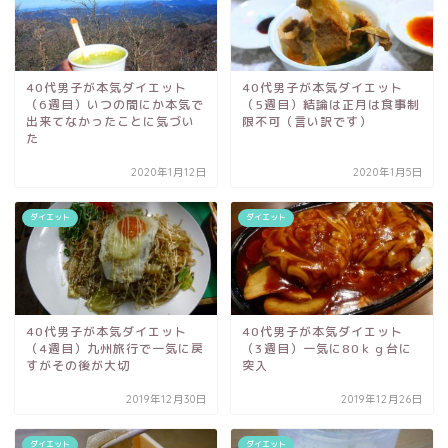
40代男子が本気ダイエット
40代男子が本気ダイエット
（6週目）いつの間にか本気で
（5週目）結論は正月は食事制
出来てなかったことに気づい
限不可（言い訳です）
た
2020年1月12日
2020年1月5日
ダイエット
ダイエット
40代男子が本気ダイエット
40代男子が本気ダイエット
（4週目）九州旅行で一気に戻
（3週目）一気に80ｋｇ台に
すがその後が大切
突入
2019年12月30日
2019年12月26日
ダイエット
ダイエット