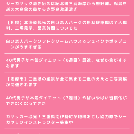
シーカヤック漕ぎ始めは紀北町三浦海岸から熊野灘。鈴島を
越え大島象の鼻から赤野島激凪漕ぎ
【札幌】北海道観光の白い恋人パークの無料駐車場は？入場
料、工場見学、営業時間についても
白い恋人パークソフトクリームハウスでシェイクやポップコ
ーンがうますぎる
40代男子が本気ダイエット（8週目）最近、なぜか食がすす
みます
【志摩市】三重県の絶景が全て集まる三重のええとこ写真展
が開催されます
40代男子が本気ダイエット（7週目）やばいやばい習慣化が
できなくなってきた
カヤッカー必見！三重県南伊勢町が地域おこし協力隊でシー
カヤックインストラクター募集中