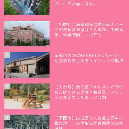
ブルーの水面は必見。
5
【札幌】北海道観光の白い恋人パー
クの無料駐車場は？入場料、工場見
学、営業時間についても
6
尾道市のONOMICHI U2はシャワー
も食事も楽しめるサイクリング拠点
7
【大台町】奥伊勢フォレストピアの
わんぱくひろばは木製遊具アスレチ
ックが充実した楽しい公園
8
【下関市】山口県で人気急上昇中の
観光地 一の俣桜公園蒼霧鯉池の水
没林