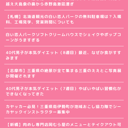
越え大島象の鼻から赤野島激凪漕ぎ
【札幌】北海道観光の白い恋人パークの無料駐車場は？入場
料、工場見学、営業時間についても
白い恋人パークソフトクリームハウスでシェイクやポップコ
ーンがうますぎる
40代男子が本気ダイエット（8週目）最近、なぜか食がすす
みます
【志摩市】三重県の絶景が全て集まる三重のええとこ写真展
が開催されます
40代男子が本気ダイエット（7週目）やばいやばい習慣化が
できなくなってきた
カヤッカー必見！三重県南伊勢町が地域おこし協力隊でシー
カヤックインストラクター募集中
【新橋】肉めし専門店岡むら屋のメニューとテイクアウト可