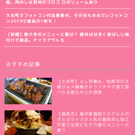
能。肉めしは具材がゴロゴ ロボリュームあり
大台町でフォトコン作品募集中。その名もおおだいフォトコ
ン2019で最高の1枚を！
【新橋】豚大学のメニューと量は？ 豚丼は甘辛く香ばしい味
付けで絶品。テイクアウトも
おすすめ記事
【大台町】よし兵衛は、松阪市のＢ
級グルメ鶏焼きがランチや夕食で食
べれる昔ながらの食堂
【越前市】福井県越前三大グルメの
ボルガライスが人気の越前めん処江
戸屋では他にもデカ盛りメニューが
揃う