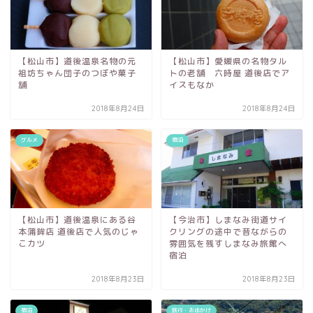
【松山市】道後温泉名物の元
【松山市】愛媛県の名物タル
祖坊ちゃん団子のつぼや菓子
トの老舗 六時屋 道後店でア
舗
イスもなか
2018年8月24日
2018年8月24日
グルメ
宿泊
【松山市】道後温泉にある谷
【今治市】しまなみ街道サイ
本蒲鉾店 道後店で人気のじゃ
クリングの途中で昔ながらの
こカツ
雰囲気を残すしまなみ旅館へ
宿泊
2018年8月23日
2018年8月23日
宿泊
旅行・お出かけ