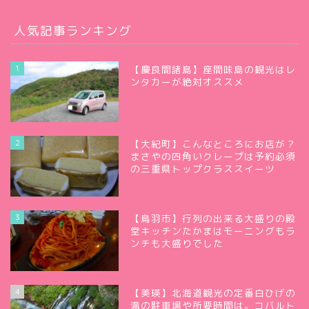
人気記事ランキング
1
【慶良間諸島】座間味島の観光はレ
ンタカーが絶対オススメ
2
【大紀町】こんなところにお店が？
まさやの四角いクレープは予約必須
の三重県トップクラススイーツ
3
【鳥羽市】行列の出来る大盛りの殿
堂キッチンたかまはモーニングもラ
ンチも大盛りでした
4
【美瑛】北海道観光の定番白ひげの
滝の駐車場や所要時間は。コバルト