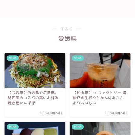
― TAG ―
愛媛県
グルメ
グルメ
【今治市】伯方島で広島風、
【松山市】10ファクトリー 道
関西風のコスパの高いお好み
後店の生絞りみかんはみかん
焼き屋たんぽぽ
よりおいしい
2018年8月24日
2018年8月24日
グルメ
グルメ