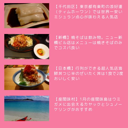
【千代田区】東京都有楽町の添好運
（ティムホーワン）では世界一安い
ミシュラン点心が味わえる人気店
【新橋】焼そばは飲み物。ニュー新
橋ビル店はメニューは焼きそばのみ
でコスパ良い
【日本橋】行列ができる超人気店海
鮮丼つじ半のぜいたく丼は1食で2度
おいしく安い
【座間味村】1月の座間味島はウミ
ガメに出会えるカヤックとシュノー
ケリングがおすすめ