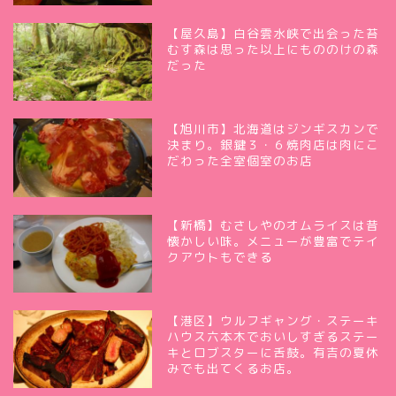
【屋久島】白谷雲水峡で出会った苔
むす森は思った以上にもののけの森
だった
【旭川市】北海道はジンギスカンで
決まり。銀鍵３・６焼肉店は肉にこ
だわった全室個室のお店
【新橋】むさしやのオムライスは昔
懐かしい味。メニューが豊富でテイ
クアウトもできる
【港区】ウルフギャング・ステーキ
ハウス六本木でおいしすぎるステー
キとロブスターに舌鼓。有吉の夏休
みでも出てくるお店。