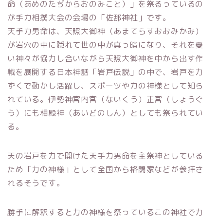
命（あめのたぢからおのみこと）」を祭るっているの
が手力相撲大会の会場の「佐那神社」です。
天手力男命は、天照大御神（あまてらすおおみかみ）
が岩穴の中に隠れて世の中が真っ暗になり、それを憂
い神々が協力し合いながら天照大御神を中から出す作
戦を展開する日本神話「岩戸伝説」の中で、岩戸を力
ずくで動かし活躍し、スポーツや力の神様として知ら
れている。伊勢神宮内宮（ないくう）正宮（しょうぐ
う）にも相殿神（あいどのしん）としても祭られてい
る。
天の岩戸を力で開けた天手力男命を主祭神としている
ため「力の神様」として全国から格闘家などが参拝さ
れるそうです。
勝手に解釈すると力の神様を祭っているこの神社で力