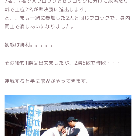
7名、7名でＡブロックとＢブロックに分けて総当たり
戦で上位2名が準決勝に進出します。
と、、まぁ一緒に参加した2人と同じブロックで、身内
同士で潰しあいになりました。
初戦は勝利。。。。。
その後も1勝は出来ましたが、2勝5敗で惨敗・・・
連戦すると手に限界がやってきます。