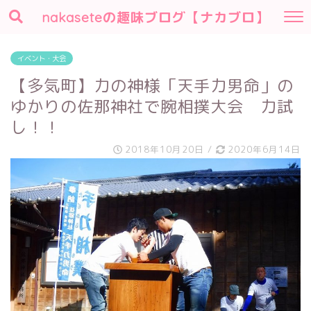
nakaseteの趣味ブログ【ナカブロ】
イベント・大会
【多気町】力の神様「天手力男命」の
ゆかりの佐那神社で腕相撲大会 力試
し！！
2018年10月20日
/
2020年6月14日