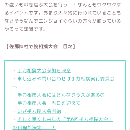
の強いものを選ぶ大会を行う！！なんともワクワクす
るイベントです。あまり大々的に行われていることも
なさそうなんでエンジョイぐらいの方々が揃っている
やろって認識です。
【佐那神社で腕相撲大会 目次】
・
手力相撲大会参加を決意
・
申し込みや問い合わせは手力相撲実行委員会
へ
・
手力相撲大会にはどんなクラスがあるの
・
手力相撲大会 当日を迎えて
・
いざ手力撲大会開始
・
そして早くも来年の「第6回手力相撲大会」
の日程が決定！！！