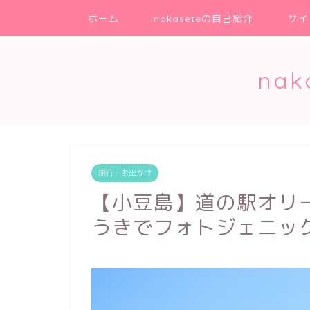
ホーム
nakaseteの自己紹介
サイ
na
旅行・お出かけ
【小豆島】道の駅オリ
うきでフォトジェニッ