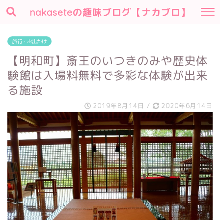
nakaseteの趣味ブログ【ナカブロ】
旅行・お出かけ
【明和町】斎王のいつきのみや歴史体
験館は入場料無料で多彩な体験が出来
る施設
2019年8月14日
/
2020年6月14日