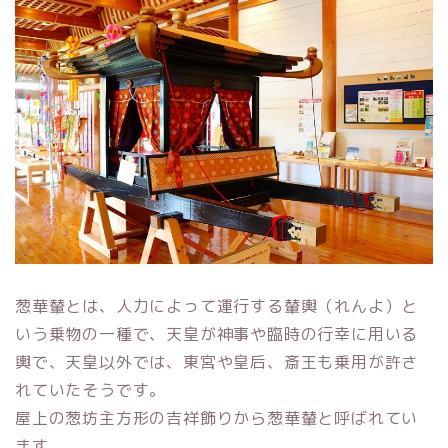
葱華輦とは、人力によって運行する輦輿（れんよ）と
いう乗物の一種で、天皇が神事や臨時の行幸に用いる
輿で、天皇以外では、東宮や皇后、斎王も乗用が許さ
れていたそうです。
屋上の葱坊主方形の吉祥飾りから葱華輦と呼ばれてい
ます。