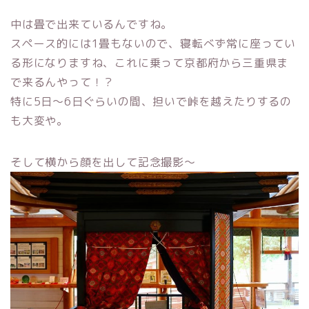
中は畳で出来ているんですね。
スペース的には1畳もないので、寝転べず常に座ってい
る形になりますね、これに乗って京都府から三重県ま
で来るんやって！？
特に5日～6日ぐらいの間、担いで峠を越えたりするの
も大変や。
そして横から顔を出して記念撮影～