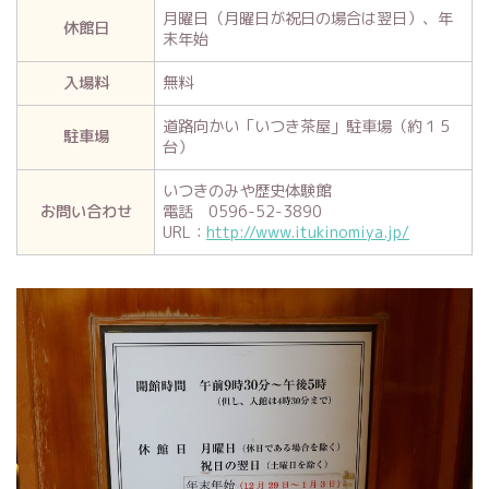
月曜日（月曜日が祝日の場合は翌日）、年
休館日
末年始
入場料
無料
道路向かい「いつき茶屋」駐車場（約１５
駐車場
台）
いつきのみや歴史体験館
お問い合わせ
電話 0596-52-3890
URL：
http://www.itukinomiya.jp/