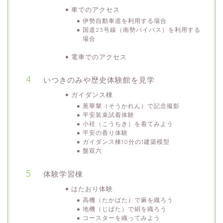
車でのアクセス
伊勢自動車道を利用する場合
国道23号線（南勢バイパス）を利用する
場合
電車でのアクセス
いつきのみや歴史体験館を見学
ガイダンス棟
葱華輦（そうかれん）で記念撮影
平安装束試着体験
小袿（こうちき）を着てみよう
平安の香り体験
ガイダンス棟10分の1建築模型
盤双六
体験学習棟
はたおり体験
高機（たかばた）で麻を織ろう
地機（じばた）で絹を織ろう
コースターを織ってみよう