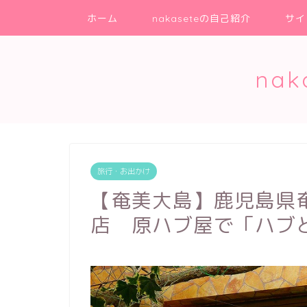
ホーム
nakaseteの自己紹介
サイ
na
旅行・お出かけ
【奄美大島】鹿児島県
店 原ハブ屋で「ハブ