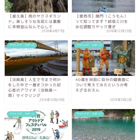
【屋久島】雨のヤクスギラン
【愛西市】閘門（こうもん）
ド。楽しそうな名前とは裏腹
って知ってます？岐阜三川を
に本格登山なんで心して
水位調整カヤック漕ぎ
2018年4月17日
2018年12月23日
アウトドア・スポーツ
アウトドア・スポーツ
【淡路島】人生で今まで何か
40歳を目前に自分の健康面に
をした中で一番きつかった初
ついて考えてみたというか考
心者のアワイチ（淡路島一
えざるおえん
周）サイクリング
2016年10月29日
2019年5月2日
アウトドア・スポーツ
アウトドア・スポーツ