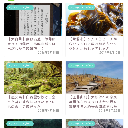
アウトドア・スポーツ
アウトドア・スポーツ
【大台町】熊野古道 伊勢路
【常滑市】りんくうビーチか
きっての難所 馬鹿曲がりは
らセントレア産わかめカヤッ
出だしから超難所！？
クとわかめしゃぶしゃぶ
2016年3月18日
2019年4月10日
アウトドア・スポーツ
アウトドア・スポーツ
【屋久島】白谷雲水峡で出会
【上北山村】大杉谷への奈良
った苔むす森は思った以上に
県側からの入り口大台ケ原を
もののけの森だった
散策すると絶景の連続でした
2018年4月16日
2018年4月22日
アウトドア・スポーツ
アウトドア・スポーツ