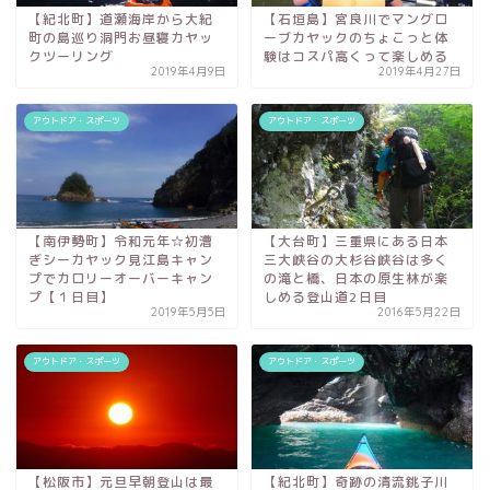
【紀北町】道瀬海岸から大紀
【石垣島】宮良川でマングロ
町の島巡り洞門お昼寝カヤッ
ーブカヤックのちょこっと体
クツーリング
験はコスパ高くって楽しめる
2019年4月9日
2019年4月27日
アウトドア・スポーツ
アウトドア・スポーツ
【南伊勢町】令和元年☆初漕
【大台町】三重県にある日本
ぎシーカヤック見江島キャン
三大峡谷の大杉谷峡谷は多く
プでカロリーオーバーキャン
の滝と橋、日本の原生林が楽
プ【１日目】
しめる登山道2日目
2019年5月5日
2016年5月22日
アウトドア・スポーツ
アウトドア・スポーツ
【松阪市】元旦早朝登山は最
【紀北町】奇跡の清流銚子川