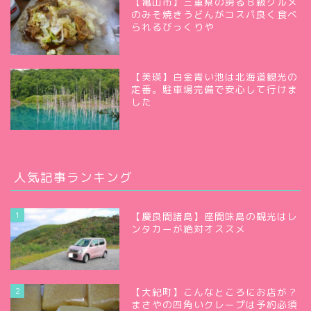
【亀山市】三重県の誇るＢ級グルメ
のみそ焼きうどんがコスパ良く食べ
られるびっくりや
【美瑛】白金青い池は北海道観光の
定番。駐車場完備で安心して行けま
した
人気記事ランキング
1
【慶良間諸島】座間味島の観光はレ
ンタカーが絶対オススメ
2
【大紀町】こんなところにお店が？
まさやの四角いクレープは予約必須