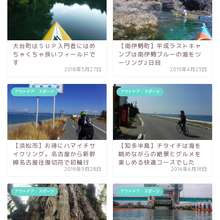
大台町はＳＵＰ入門者にはめ
【南伊勢町】平成ラストキャ
ちゃくちゃ良いフィールドで
ンプは南伊勢ブルーの海をツ
す
ーリング2日目
2018年5月27日
2019年4月25日
アウトドア・スポーツ
アウトドア・スポーツ
【浜松市】お得にハマイチサ
【知多半島】チタイチは海を
イクリング。名古屋から新幹
眺めながらの絶景とグルメを
線名古屋往復切符で初輪行
楽しめる快適コースでした
2018年9月28日
2016年6月18日
アウトドア・スポーツ
アウトドア・スポーツ