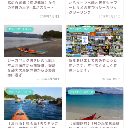
高の白米城（阿坂城跡）から
からサーフ出艇と天然シャワ
の初日の出で1年がスタート
ーとサメの背びれシーカヤッ
クツーリング
2019年1月1日
2019年8月20日
アウトドア・スポーツ
アウトドア・スポーツ
シーカヤック漕ぎ始めは紀北
新年あけましておめでとうご
町三浦海岸から熊野灘。鈴島
ざいます。本年もよろしくお
を越え大島象の鼻から赤野島
願いします。
激凪漕ぎ
2020年3月28日
2019年1月1日
アウトドア・スポーツ
アウトドア・スポーツ
【鳥羽市】答志島1周カヤック
【座間味村】1月の座間味島は