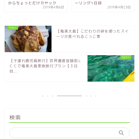
からちょっとだけカヤック
ーリング1日目
2019年4月6日
2019年4月23日
【奄美大島】こだわりの卵を使ったスイ
ーツが食べれるこっこ家
【子連れ鹿児島旅行】世界遺産登録前Ｌ
ＣＣで奄美大島家族旅行プラン【３日
目...
検索