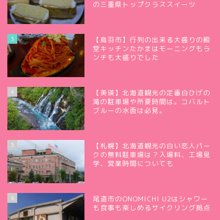
の三重県トップクラススイーツ
3
【鳥羽市】行列の出来る大盛りの殿
堂キッチンたかまはモーニングもラ
ンチも大盛りでした
4
【美瑛】北海道観光の定番白ひげの
滝の駐車場や所要時間は。コバルト
ブルーの水面は必見。
5
【札幌】北海道観光の白い恋人パー
クの無料駐車場は？入場料、工場見
学、営業時間についても
6
尾道市のONOMICHI U2はシャワー
も食事も楽しめるサイクリング拠点