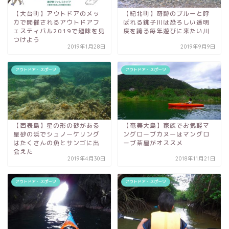
【大台町】アウトドアのメッ
【紀北町】奇跡のブルーと呼
カで開催されるアウトドアフ
ばれる銚子川は恐ろしい透明
ェスティバル2019で趣味を見
度を誇る毎年遊びに来たい川
つけよう
2019年1月28日
2019年9月9日
アウトドア・スポーツ
アウトドア・スポーツ
【西表島】星の形の砂がある
【奄美大島】家族でお気軽マ
星砂の浜でシュノーケリング
ングローブカヌーはマングロ
はたくさんの魚とサンゴに出
ーブ茶屋がオススメ
会えた
2019年4月30日
2018年11月21日
アウトドア・スポーツ
アウトドア・スポーツ