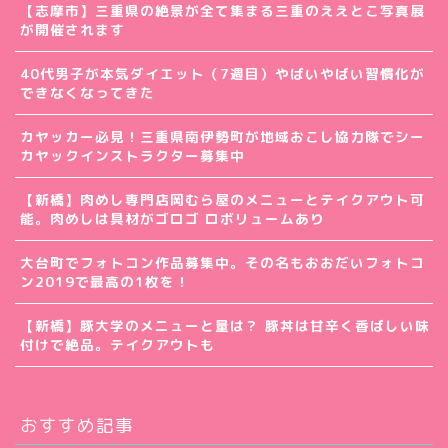
【志摩市】三重県の絶景が全て集まる三重のええとこ写真展
が開催されます
40代男子が本気ダイエット（7週目）やばいやばい習慣化が
できなくなってきた
カヤッカー必見！三重県南伊勢町が地域おこし協力隊でシー
カヤックインストラクター募集中
【新橋】肉めし専門店岡むら屋のメニューとテイクアウト可
能。肉めしは具材がゴロゴ ロボリュームあり
大台町でフォトコン作品募集中。その名もおおだいフォトコ
ン2019で最高の1枚を！
【新橋】豚大学のメニューと量は？ 豚丼は甘辛く香ばしい味
付けで絶品。テイクアウトも
おすすめ記事