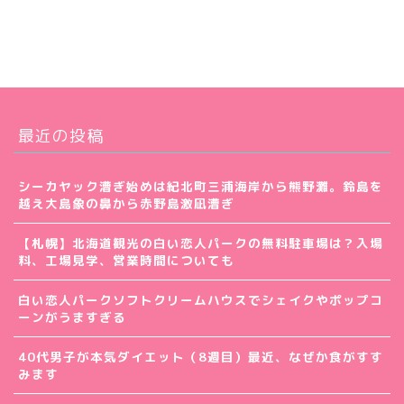
最近の投稿
シーカヤック漕ぎ始めは紀北町三浦海岸から熊野灘。鈴島を
越え大島象の鼻から赤野島激凪漕ぎ
【札幌】北海道観光の白い恋人パークの無料駐車場は？入場
料、工場見学、営業時間についても
白い恋人パークソフトクリームハウスでシェイクやポップコ
ーンがうますぎる
40代男子が本気ダイエット（8週目）最近、なぜか食がすす
みます