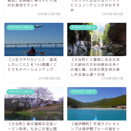
観光。定期船に乗らずに人気
ウミガメに出会えるカヤック
のお寿司でランチ
とシュノーケリングがおすす
め
2019年12月19日
2019年1月16日
アウトドア・スポーツ
アウトドア・スポーツ
【人生でやりたいこと・達成
【大台町】三重県にある日本
したいこと】を100個書くこ
三大峡谷の大杉谷峡谷は多く
とでモチベーションアップ
の滝と橋、日本の原生林が楽
しめる登山道１日目
2019年4月26日
2016年5月21日
アウトドア・スポーツ
アウトドア・スポーツ
【大台町】桜が満開お花見シ
【南伊勢町】平成ラストキャ
ーズン到来。もみじの里公園
ンプは南伊勢ブルーの海をツ