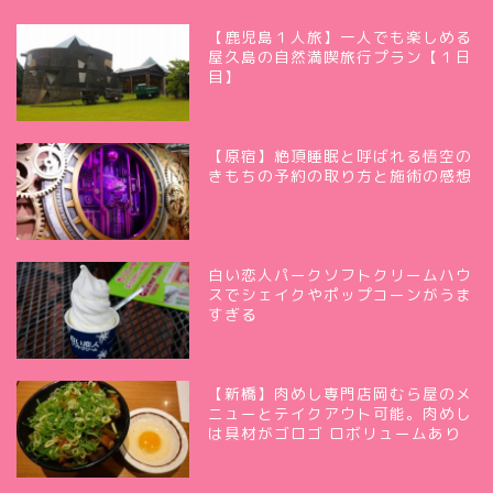
【鹿児島１人旅】一人でも楽しめる
屋久島の自然満喫旅行プラン【１日
目】
【原宿】絶頂睡眠と呼ばれる悟空の
きもちの予約の取り方と施術の感想
白い恋人パークソフトクリームハウ
スでシェイクやポップコーンがうま
すぎる
【新橋】肉めし専門店岡むら屋のメ
ニューとテイクアウト可能。肉めし
は具材がゴロゴ ロボリュームあり