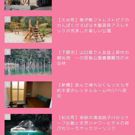
7
【大台町】奥伊勢フォレストピアの
わんぱくひろばは木製遊具アスレチ
ックが充実した楽しい公園
8
【下関市】山口県で人気急上昇中の
観光地 一の俣桜公園蒼霧鯉池の水
没林
9
【新橋】飲んで帰れなくなったら予
約不要のレンタルルームMISTへ宿
泊
10
【紀北町】奇跡の清流銚子川からサ
ーフ出艇と天然シャワーとサメの背
びれシーカヤックツーリング