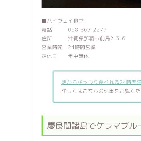
■ハイウェイ食堂
電話 098-863-2277
住所 沖縄県那覇市前島2-3-6
営業時間 24時間営業
定休日 年中無休
朝からがっつり食べれる24時間
詳しくはこちらの記事をご覧くだ
慶良間諸島でケラマブル