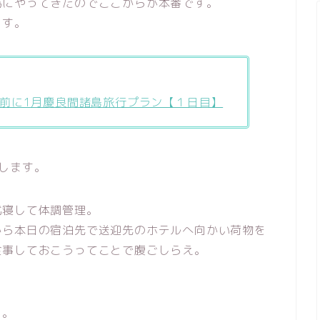
為にやってきたのでここからが本番です。
ます。
前に1月慶良間諸島旅行プラン【１日目】
します。
就寝して体調管理。
から本日の宿泊先で送迎先のホテルへ向かい荷物を
食事しておこうってことで腹ごしらえ。
り。