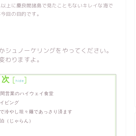
れ以上に慶良間諸島で見たこともないキレイな海で
が今回の目的です。
かシュノーケリングをやってください。
変わりますよ。
目次
[
]
hide
時間営業のハイウェイ食堂
イビング
で冷やし坦々麺であっさり済ます
泊（じゃらん）