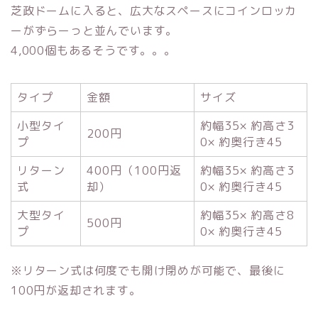
芝政ドームに入ると、広大なスペースにコインロッカ
ーがずらーっと並んでいます。
4,000個もあるそうです。。。
タイプ
金額
サイズ
小型タイ
約幅35× 約高さ3
200円
プ
0× 約奥行き45
リターン
400円（100円返
約幅35× 約高さ3
式
却）
0× 約奥行き45
大型タイ
約幅35× 約高さ8
500円
プ
0× 約奥行き45
※リターン式は何度でも開け閉めが可能で、最後に
100円が返却されます。