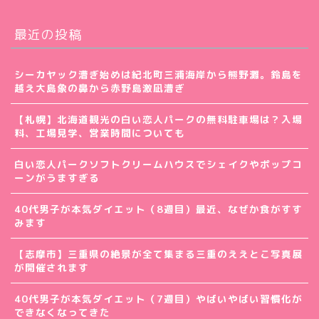
最近の投稿
シーカヤック漕ぎ始めは紀北町三浦海岸から熊野灘。鈴島を
越え大島象の鼻から赤野島激凪漕ぎ
【札幌】北海道観光の白い恋人パークの無料駐車場は？入場
料、工場見学、営業時間についても
白い恋人パークソフトクリームハウスでシェイクやポップコ
ーンがうますぎる
40代男子が本気ダイエット（8週目）最近、なぜか食がすす
みます
【志摩市】三重県の絶景が全て集まる三重のええとこ写真展
が開催されます
40代男子が本気ダイエット（7週目）やばいやばい習慣化が
できなくなってきた