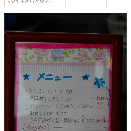
+豆乳+きらず菓子）