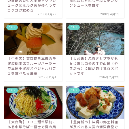
のみ飲める七人本舗マリヤシ
黒ぶたしゃぶしゃぶとタンカ
ェークはミルク感が強くって
ンジュースを食す
ゴクゴク飲める
2019年4月29日
2018年4月15日
グルメ
グルメ
【中央区】東京都日本橋の千
【大台町】ふるさとプラザも
疋屋総本店フルーツパーラー
みじ館は自分の手で山雀（や
で王道千疋屋スペシャルパフ
まがら）に餌があげれるスポ
ェを食べたら最高
ットです
2019年11月4日
2016年2月22日
グルメ
グルメ
【大台町】ＪＲ三瀬谷駅前に
【豊見城市】沖縄の郷土料理
ある中華そば一冨士で夏の風
が食べれる人気の海洋食堂で