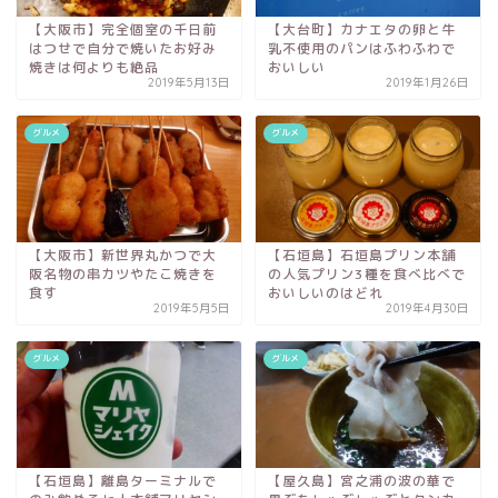
【大阪市】完全個室の千日前
【大台町】カナエタの卵と牛
はつせで自分で焼いたお好み
乳不使用のパンはふわふわで
焼きは何よりも絶品
おいしい
2019年5月13日
2019年1月26日
グルメ
グルメ
【大阪市】新世界丸かつで大
【石垣島】石垣島プリン本舗
阪名物の串カツやたこ焼きを
の人気プリン3種を食べ比べで
食す
おいしいのはどれ
2019年5月5日
2019年4月30日
グルメ
グルメ
【石垣島】離島ターミナルで
【屋久島】宮之浦の波の華で