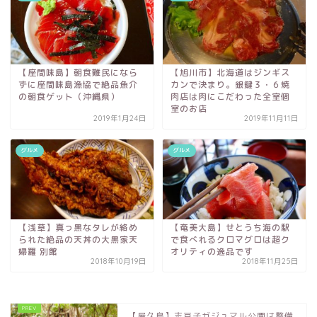
【座間味島】朝食難民になら
【旭川市】北海道はジンギス
ずに座間味島漁協で絶品魚介
カンで決まり。銀鍵３・６焼
の朝食ゲット（沖縄県）
肉店は肉にこだわった全室個
室のお店
2019年1月24日
2019年11月11日
グルメ
グルメ
【浅草】真っ黒なタレが絡め
【奄美大島】せとうち海の駅
られた絶品の天丼の大黒家天
で食べれるクロマグロは超ク
婦羅 別館
オリティの逸品です
2018年10月19日
2018年11月25日
【屋久島】志戸子ガジュマル公園は整備