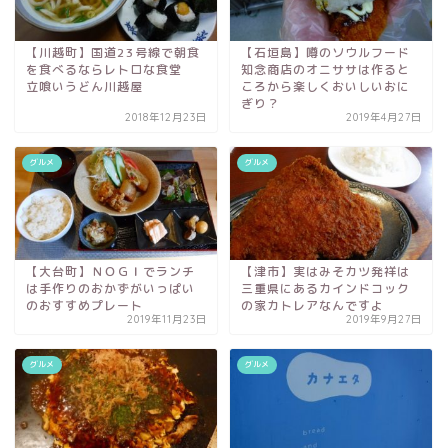
【川越町】国道23号線で朝食
【石垣島】噂のソウルフード
を食べるならレトロな食堂
知念商店のオニササは作ると
立喰いうどん川越屋
ころから楽しくおいしいおに
ぎり？
2018年12月23日
2019年4月27日
グルメ
グルメ
【大台町】ＮＯＧＩでランチ
【津市】実はみそカツ発祥は
は手作りのおかずがいっぱい
三重県にあるカインドコック
のおすすめプレート
の家カトレアなんですよ
2019年11月23日
2019年9月27日
グルメ
グルメ