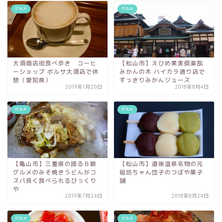
グルメ
グルメ
大須商店街食べ歩き コーヒ
【松山市】えひめ果実倶楽部
ーショップ ボルサ大須店で休
みかんの木 ハイカラ通り店で
憩（愛知県）
すっきりみかんジュース
2019年1月20日
2018年8月4日
グルメ
グルメ
【亀山市】三重県の誇るＢ級
【松山市】道後温泉名物の元
グルメのみそ焼きうどんがコ
祖坊ちゃん団子のつぼや菓子
スパ良く食べられるびっくり
舗
や
2019年7月24日
2018年8月24日
グルメ
グルメ