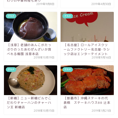
わりの中華料理もあり
2019年9月8日
2019年4月30日
グルメ
グルメ
【浅草】老舗のあんこがたっ
【名古屋】ロールアイスクリ
ぷりのったあわぜんざいが食
ームファクトリー名古屋･ラシ
べれる梅園 浅草本店
ック店はエンターテイメント
2018年10月19日
2018年9月16日
グルメ
グルメ
【新橋】ニュー新橋ビルでこ
【那覇市】沖縄ステーキの代
だわりチャーハンのチャーハ
表格 ステーキハウス88 辻本
ン王 新橋店
店
2018年10月15日
2019年1月21日