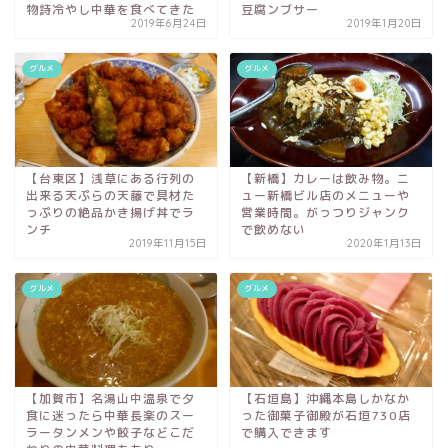
物詩冷やし中華を食べてきた
豆腐ンブサー
2019年6月24日
2019年1月20日
グルメ
グルメ
【台東区】浅草にある行列の
【新橋】カレーは飲み物。ニ
出来る天ぷらの天藤で具材た
ュー新橋ビル店のメニューや
っぷりの絶品かき揚げ丼でラ
営業時間。がっつりジャンク
ンチ
で飲めない
2019年11月15日
2020年1月13日
グルメ
グルメ
【加賀市】名湯山中温泉で夕
【石垣島】沖縄本島しかなか
食に迷ったら中華長楽のスー
った御菓子御殿が石垣730店
ラータンメンや餃子などこだ
で購入できます