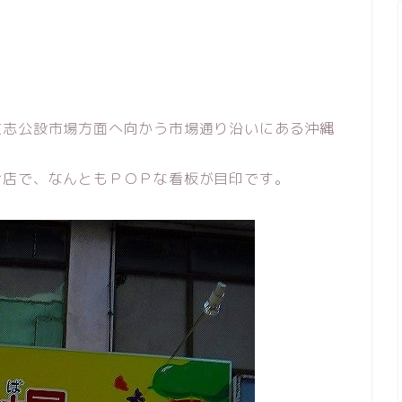
牧志公設市場方面へ向かう市場通り沿いにある沖縄
お店で、なんともＰＯＰな看板が目印です。