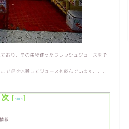
れており、その果物使ったフレッシュジュースをそ
。
ここで必ず休憩してジュースを飲んでいます、、、
目次
[
]
hide
情報