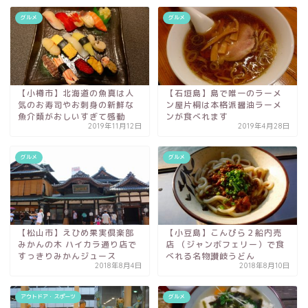
グルメ
グルメ
【小樽市】北海道の魚真は人
【石垣島】島で唯一のラーメ
気のお寿司やお刺身の新鮮な
ン屋片桐は本格派醤油ラーメ
魚介類がおしいすぎて感動
ンが食べれます
2019年11月12日
2019年4月28日
グルメ
グルメ
【松山市】えひめ果実倶楽部
【小豆島】こんぴら２船内売
みかんの木 ハイカラ通り店で
店 （ジャンボフェリー）で食
すっきりみかんジュース
べれる名物讃岐うどん
2018年8月4日
2018年8月10日
アウトドア・スポーツ
グルメ