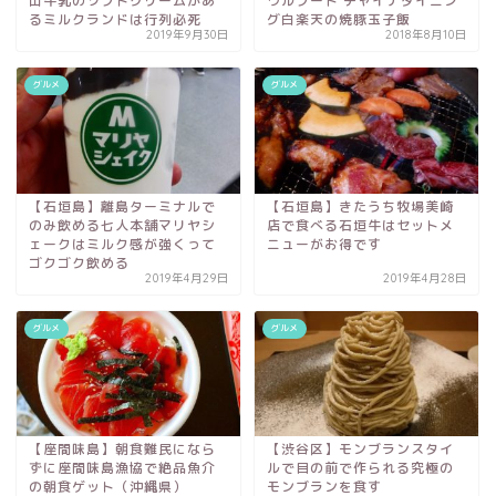
山牛乳のソフトクリームがあ
ウルフード チャイナダイニン
るミルクランドは行列必死
グ白楽天の焼豚玉子飯
2019年9月30日
2018年8月10日
グルメ
グルメ
【石垣島】離島ターミナルで
【石垣島】きたうち牧場美崎
のみ飲める七人本舗マリヤシ
店で食べる石垣牛はセットメ
ェークはミルク感が強くって
ニューがお得です
ゴクゴク飲める
2019年4月29日
2019年4月28日
グルメ
グルメ
【座間味島】朝食難民になら
【渋谷区】モンブランスタイ
ずに座間味島漁協で絶品魚介
ルで目の前で作られる究極の
の朝食ゲット（沖縄県）
モンブランを食す