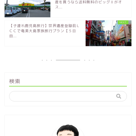
産を買うなら送料無料のビッグⅡがオ
ス...
【子連れ鹿児島旅行】世界遺産登録前Ｌ
ＣＣで奄美大島家族旅行プラン【５日
目...
検索