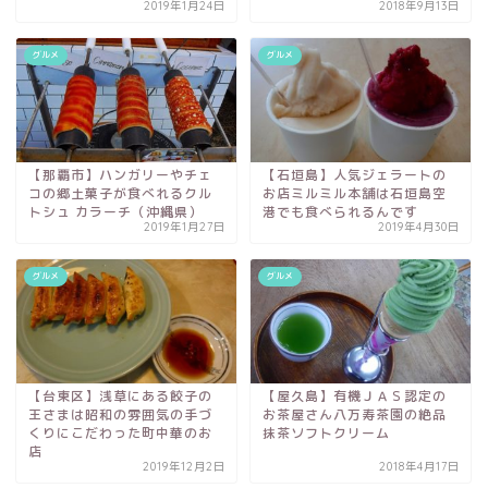
2019年1月24日
2018年9月13日
グルメ
グルメ
【那覇市】ハンガリーやチェ
【石垣島】人気ジェラートの
コの郷土菓子が食べれるクル
お店ミルミル本舗は石垣島空
トシュ カラーチ（沖縄県）
港でも食べられるんです
2019年1月27日
2019年4月30日
グルメ
グルメ
【台東区】浅草にある餃子の
【屋久島】有機ＪＡＳ認定の
王さまは昭和の雰囲気の手づ
お茶屋さん八万寿茶園の絶品
くりにこだわった町中華のお
抹茶ソフトクリーム
店
2019年12月2日
2018年4月17日