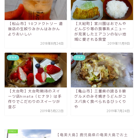
【松山市】10ファクトリー 道
【大紀町】宮川園はおでんや
後店の生絞りみかんはみかん
どんぶり等の食事系メニュー
よりおいしい
が充実したエアコンのない地
域に愛される食堂
2018年8月24日
2019年11月9日
グルメ
グルメ
【大台町】大台町期待のスイ
【亀山市】三重県の誇るＢ級
ーツ店hinata（ヒナタ）は手
グルメのみそ焼きうどんがコ
作りでこだわりのスイーツが
スパ良く食べられるびっくり
並ぶ
や
2019年5月22日
2019年7月24日
【奄美大島】鹿児島県の奄美大島でお土