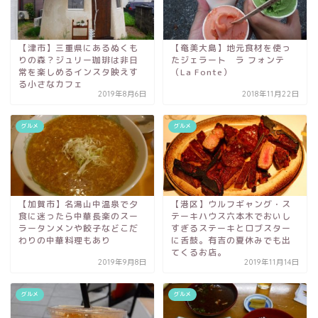
【津市】三重県にあるぬくも
【奄美大島】地元食材を使っ
りの森？ジュリー珈琲は非日
たジェラート ラ フォンテ
常を楽しめるインスタ映えす
（La Fonte）
る小さなカフェ
2019年8月6日
2018年11月22日
グルメ
グルメ
【加賀市】名湯山中温泉で夕
【港区】ウルフギャング・ス
食に迷ったら中華長楽のスー
テーキハウス六本木でおいし
ラータンメンや餃子などこだ
すぎるステーキとロブスター
わりの中華料理もあり
に舌鼓。有吉の夏休みでも出
てくるお店。
2019年9月8日
2019年11月14日
グルメ
グルメ