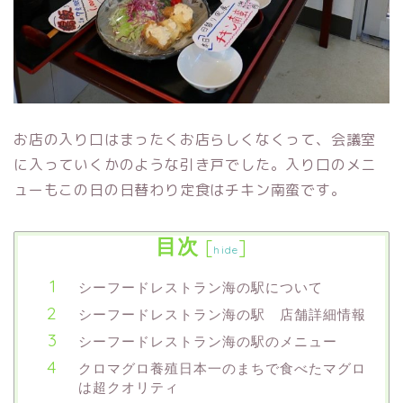
お店の入り口はまったくお店らしくなくって、会議室
に入っていくかのような引き戸でした。入り口のメニ
ューもこの日の日替わり定食はチキン南蛮です。
目次
[
]
hide
シーフードレストラン海の駅について
シーフードレストラン海の駅 店舗詳細情報
シーフードレストラン海の駅のメニュー
クロマグロ養殖日本一のまちで食べたマグロ
は超クオリティ