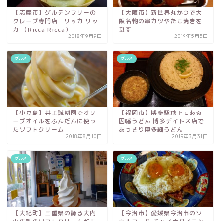
【志摩市】グルテンフリーの
【大阪市】新世界丸かつで大
クレープ専門店 リッカ リッ
阪名物の串カツやたこ焼きを
カ （Ricca Ricca）
食す
2018年9月9日
2019年5月5日
グルメ
グルメ
【小豆島】井上誠耕園でオリ
【福岡市】博多駅地下にある
ーブオイルをふんだんに使っ
因幡うどん 博多デイトス店で
たソフトクリーム
あっさり博多細うどん
2018年8月10日
2019年3月31日
グルメ
グルメ
【大紀町】三重県の誇る大内
【今治市】愛媛県今治市のソ