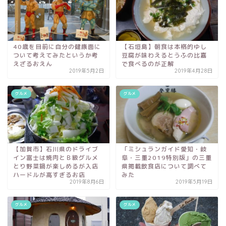
40歳を目前に自分の健康面に
【石垣島】朝食は本格的ゆし
ついて考えてみたというか考
豆腐が味わえるとうふの比嘉
えざるおえん
で食べるのが正解
2019年5月2日
2019年4月28日
グルメ
グルメ
【加賀市】石川県のドライブ
「ミシュランガイド愛知・岐
イン富士は焼肉とＢ級グルメ
阜・三重2019特別版」の三重
とり野菜鍋が楽しめるが入店
県掲載飲食店について調べて
ハードルが高すぎるお店
みた
2019年8月6日
2019年5月19日
グルメ
グルメ