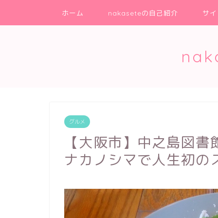
ホーム
nakaseteの自己紹介
サイ
na
グルメ
【大阪市】中之島図書
ナカノシマで人生初の