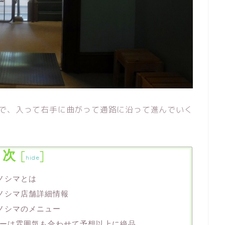
ので、入って右手に曲がって通路に沿って進んでいく
目次
[
]
hide
ノシマとは
カノシマ店舗詳細情報
カノシマのメニュー
ーは雰囲気も合わせて予想以上に絶品