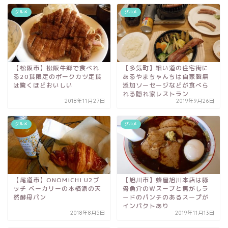
グルメ
グルメ
【松阪市】松阪牛郷で食べれ
【多気町】細い道の住宅街に
る20食限定のポークカツ定食
あるやまちゃんちは自家製無
は驚くほどおいしい
添加ソーセージなどが食べら
れる隠れ家レストラン
2018年11月27日
2019年9月26日
グルメ
グルメ
【尾道市】ONOMICHI U2ブ
【旭川市】蜂屋旭川本店は豚
ッチ ベーカリーの本格派の天
骨魚介のＷスープと焦がしラ
然酵母パン
ードのパンチのあるスープが
インパクトあり
2018年8月5日
2019年11月13日