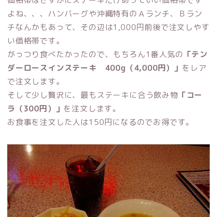
価格帯はさすがにステーキだけあっていい価格帯です
よね、、、ハンバーグや沖縄特有のＡランチ、Ｂラン
チなんかもあって、その辺は1,000円前後で注文しやす
い価格帯です。
がっつり食べたかったので、もちろん1番人気の
「テン
ダーロースインステーキ 400g（4,000円）」
をレア
で注文します。
そして少し贅沢に、最もステーキに合う飲み物
「コー
ラ（300円）」
を注文します。
お食事を注文した人は150円になるのでお得です。