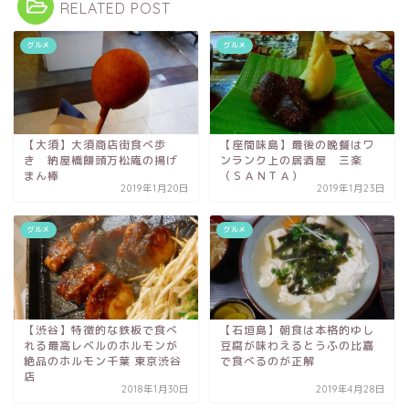
RELATED POST
グルメ
グルメ
【大須】大須商店街食べ歩
【座間味島】最後の晩餐はワ
き 納屋橋饅頭万松庵の揚げ
ンランク上の居酒屋 三楽
まん棒
（ＳＡＮＴＡ）
2019年1月20日
2019年1月23日
グルメ
グルメ
【渋谷】特徴的な鉄板で食べ
【石垣島】朝食は本格的ゆし
れる最高レベルのホルモンが
豆腐が味わえるとうふの比嘉
絶品のホルモン千葉 東京渋谷
で食べるのが正解
店
2018年1月30日
2019年4月28日