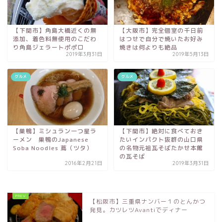
【下関市】角島大橋近くの無
【大阪市】完全個室の千日前
添加、着色料無使用のこだわ
はつせで自分で焼いたお好み
り角島ジェラートポポロ
焼きは何よりも絶品
2019年3月31日
2019年5月13日
グルメ
グルメ
【巣鴨】ミシュラン一つ星ラ
【下関市】絶対に食べておき
ーメン 巣鴨のJapanese
たいインパクト抜群の山口県
Soba Noodles 蔦（ツタ）
の名物元祖瓦そばたかせ本館
の瓦そば
2016年2月21日
2019年3月31日
【松阪市】三重県ナンバー１のとんかつ
発見。カツレツAvantiでディナー