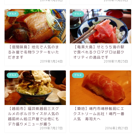
2019年1月20日
2018年11月26日
グルメ
グルメ
【座間味島】地元で人気のま
【奄美大島】せとうち海の駅
るみ屋で名物ラフテーをいた
で食べれるクロマグロは超ク
だきます
オリティの逸品です
2019年1月24日
2018年11月25日
グルメ
グルメ
【越前市】福井県越前三大グ
【築地】場内市場移転前にエ
ルメのボルガライスが人気の
クストリーム出社！場内一番
越前めん処江戸屋では他にも
人気 寿司大へ
デカ盛りメニューが揃う
2019年7月27日
2016年2月21日