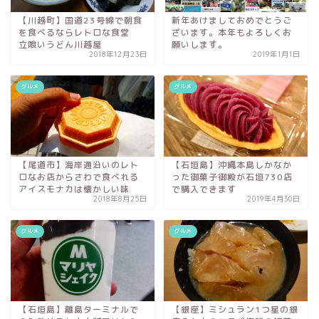
【川越町】国道23号線で朝食
新年あけましておめでとうご
を食べるならレトロな食堂
ざいます。本年もよろしくお
立喰いうどん川越屋
願いします。
2018年12月23日
2019年1月1日
グルメ
グルメ
【尾道市】海岸通沿いのレト
【石垣島】沖縄本島しかなか
ロなお店からさわで食べれる
った御菓子御殿が石垣730店
アイスモナカは懐かしい味
で購入できます
2018年8月25日
2019年4月30日
グルメ
グルメ
【石垣島】離島ターミナルで
【銀座】ミシュラン1つ星の銀