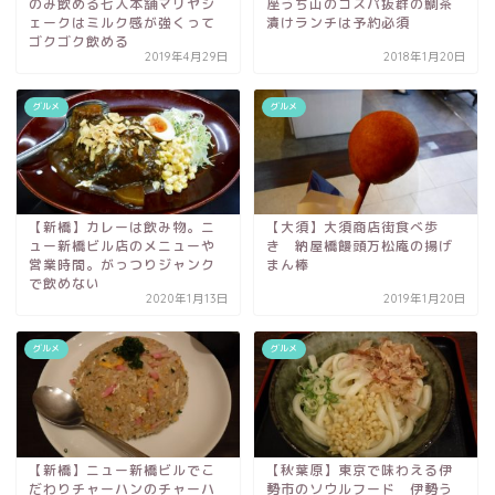
のみ飲める七人本舗マリヤシ
座うち山のコスパ抜群の鯛茶
ェークはミルク感が強くって
漬けランチは予約必須
ゴクゴク飲める
2019年4月29日
2018年1月20日
グルメ
グルメ
【新橋】カレーは飲み物。ニ
【大須】大須商店街食べ歩
ュー新橋ビル店のメニューや
き 納屋橋饅頭万松庵の揚げ
営業時間。がっつりジャンク
まん棒
で飲めない
2020年1月13日
2019年1月20日
グルメ
グルメ
【新橋】ニュー新橋ビルでこ
【秋葉原】東京で味わえる伊
だわりチャーハンのチャーハ
勢市のソウルフード 伊勢う