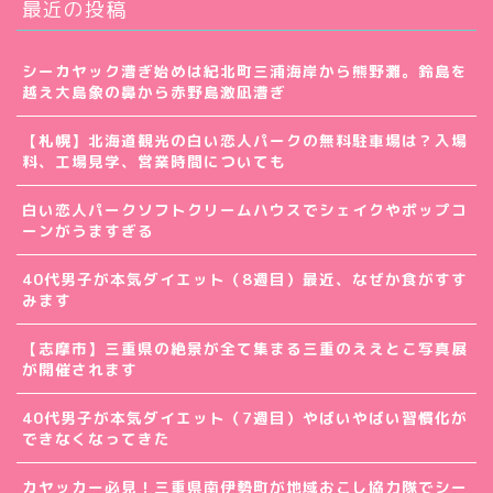
最近の投稿
シーカヤック漕ぎ始めは紀北町三浦海岸から熊野灘。鈴島を
越え大島象の鼻から赤野島激凪漕ぎ
【札幌】北海道観光の白い恋人パークの無料駐車場は？入場
料、工場見学、営業時間についても
白い恋人パークソフトクリームハウスでシェイクやポップコ
ーンがうますぎる
40代男子が本気ダイエット（8週目）最近、なぜか食がすす
みます
【志摩市】三重県の絶景が全て集まる三重のええとこ写真展
が開催されます
40代男子が本気ダイエット（7週目）やばいやばい習慣化が
できなくなってきた
カヤッカー必見！三重県南伊勢町が地域おこし協力隊でシー