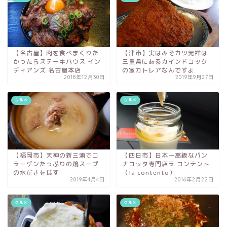
【名古屋】肉を食べまくりた
【津市】実はみそカツ発祥は
かったらステーキハウス イン
三重県にあるカインドコック
ディアンズ 名古屋本店
の家カトレアなんですよ
2018年12月30日
2019年9月27日
グルメ
グルメ
【福岡市】天神の新三浦でコ
【四日市】日本一高級なパン
ラーゲンたっぷりの鶏スープ
ナコッタ専門店ラ コンテント
の水だきを食す
（la contento）
2019年4月4日
2016年2月22日
グルメ
グルメ