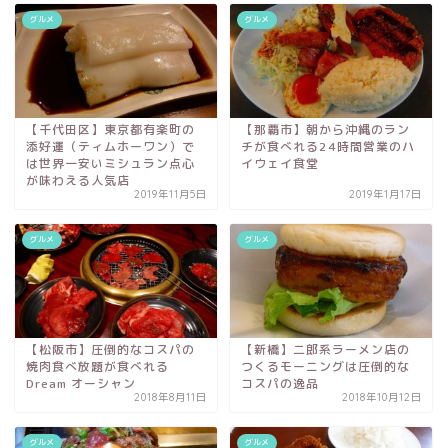
グルメ
グルメ
【千代田区】東京都有楽町の
【那覇市】朝から沖縄のラン
添好運（ティムホーワン）で
チが食べれる24時間営業のハ
は世界一安いミシュラン点心
イウェイ食堂
が味わえる人気店
2019年11月5日
2019年1月17日
グルメ
グルメ
【松阪市】圧倒的なコスパの
【新橋】二郎系ラーメン店の
焼肉食べ放題が食べれる
つくるモーニングは圧倒的な
Dream オーシャン
コスパの逸品
2018年8月11日
2018年10月12日
グルメ
グルメ