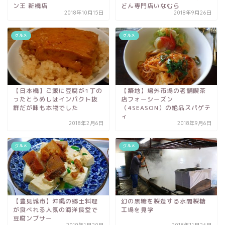
ン王 新橋店
どん専門店いなむら
2018年10月15日
2018年9月26日
グルメ
グルメ
【日本橋】ご飯に豆腐が1丁の
【築地】場外市場の老舗喫茶
ったとうめしはインパクト抜
店フォーシーズン
群だが味も本物でした
（4SEASON）の絶品スパゲテ
ィ
2018年2月6日
2018年9月6日
グルメ
グルメ
【豊見城市】沖縄の郷土料理
幻の黒糖を製造する水間製糖
が食べれる人気の海洋食堂で
工場を見学
豆腐ンブサー