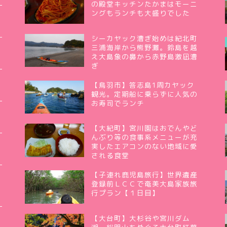
の殿堂キッチンたかまはモーニ
ングもランチも大盛りでした
シーカヤック漕ぎ始めは紀北町
三浦海岸から熊野灘。鈴島を越
え大島象の鼻から赤野島激凪漕
ぎ
【鳥羽市】答志島1周カヤック
観光。定期船に乗らずに人気の
お寿司でランチ
【大紀町】宮川園はおでんやど
んぶり等の食事系メニューが充
実したエアコンのない地域に愛
される食堂
【子連れ鹿児島旅行】世界遺産
登録前ＬＣＣで奄美大島家族旅
行プラン【１日目】
【大台町】大杉谷や宮川ダム