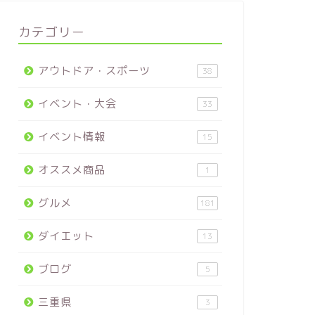
【西表島】星の形の砂がある星砂の
【石垣島
浜でシュノーケリングはたくさんの
ヤックの
カテゴリー
魚とサンゴに出会えた
くって楽
2019年4月30日
アウトドア・スポーツ
38
イベント・大会
33
next
イベント情報
15
オススメ商品
1
グルメ
181
ダイエット
13
ブログ
5
三重県
3