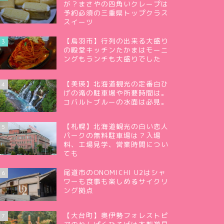
が？まさやの四角いクレープは
予約必須の三重県トップクラス
スイーツ
【鳥羽市】行列の出来る大盛り
3
の殿堂キッチンたかまはモーニ
ングもランチも大盛りでした
【美瑛】北海道観光の定番白ひ
4
げの滝の駐車場や所要時間は。
コバルトブルーの水面は必見。
【札幌】北海道観光の白い恋人
5
パークの無料駐車場は？入場
料、工場見学、営業時間につい
ても
尾道市のONOMICHI U2はシャ
6
ワーも食事も楽しめるサイクリ
ング拠点
【大台町】奥伊勢フォレストピ
7