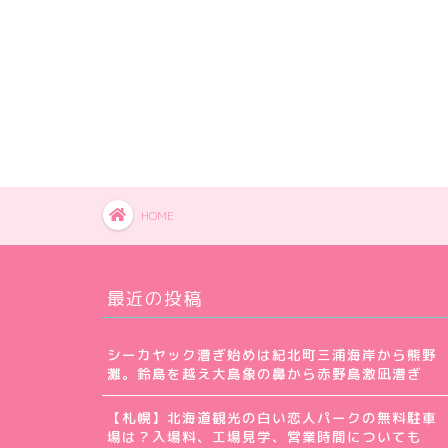
HOME
最近の投稿
シーカヤック漕ぎ始めは紀北町三浦海岸から熊野
灘。鈴島を越え大島象の鼻から赤野島激凪漕ぎ
【札幌】北海道観光の白い恋人パークの無料駐車
場は？入場料、工場見学、営業時間についても