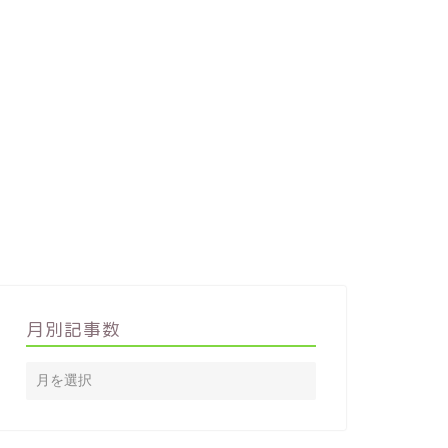
【紀北町】奇跡の清流銚子川からサ
ーフ出艇と天然シャワーとサメの背
びれシーカヤックツーリング
2019年8月20日
【南伊勢町】令和元年☆初漕ぎシー
40歳を
アウトドア・スポーツ
アウトドア・ス
カヤック見江島キャンプでカロリー
考えてみ
月別記事数
オーバーキャンプ【１日目】
2019年5月5日
アウトドア・スポーツ
アウトドア・ス