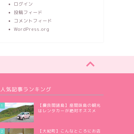
ログイン
投稿フィード
コメントフィード
WordPress.org
人気記事ランキング
【慶良間諸島】座間味島の観光
1
はレンタカーが絶対オススメ
【大紀町】こんなところにお店
2