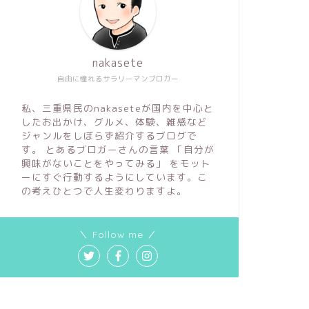
シーカヤック漕ぎ始めは紀北町三浦
【鳥羽市
海岸から熊野灘。鈴島を越え大島象
光。定期
nakasete
の鼻から赤野島激凪漕ぎ
でランチ
自由に憧れるサラリーマンブロガー
私、三重県民のnakaseteが国内を中心と
2020年3月28日
したお出かけ、グルメ、体験、雑感など
ジャンルをしぼらず紹介するブログで
す。 とあるブロガーさんの言葉 「自分が
【大台町】日本一の清流宮川の片鱗
【紀北町
アウトドア・スポーツ
アウトドア・ス
興味がないことをやってみる」 をモット
を感じる三瀬谷ダム湖の透明度と自
銚子川は
ーにすぐ行動するようにしています。こ
然しかない紅葉漕ぎ
遊びに来
の考えひとつで人生変わりますよ。
2019年11月28日
＼ Follow me ／
【南伊勢
アウトドア・スポーツ
アウトドア・ス
カヤック
オーバー