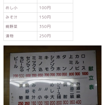
めし小
100円
みそ汁
150円
焼野菜
350円
漬物
250円