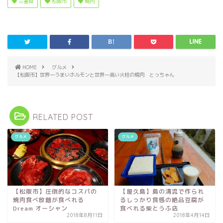
三重県
松阪市
焼肉
HOME
グルメ
【松阪市】世界一うまいホルモンと世界一高い火柱の焼肉 とっちゃん
RELATED POST
グルメ
グルメ
【松阪市】圧倒的なコスパの
【屋久島】島の清流で作られ
焼肉食べ放題が食べれる
るしっかり食感の絶品豆腐が
Dream オーシャン
食べれる柴とうふ店
2018年8月11日
2018年4月14日