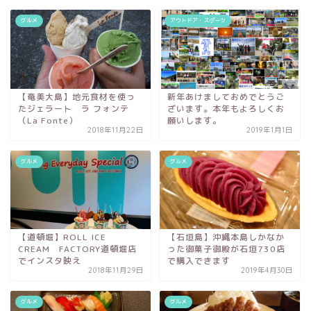
グルメ
アウトドア・スポーツ
【奄美大島】地元食材を使っ
新年あけましておめでとうご
たジェラート ラ フォンテ
ざいます。本年もよろしくお
（La Fonte）
願いします。
2018年11月22日
2019年1月1日
グルメ
グルメ
【道頓堀】ROLL ICE
【石垣島】沖縄本島しかなか
CREAM FACTORY道頓堀店
った御菓子御殿が石垣730店
でインスタ映え
で購入できます
2018年11月29日
2019年4月30日
グルメ
グルメ