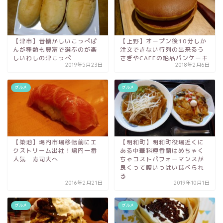
【津市】昔懐かしいこっぺぱ
【上野】オープン後10分しか
んが種類も豊富で選ぶのが楽
注文できない行列の出来るう
しいわしの津こっぺ
さぎやCAFEの絶品パンケーキ
2019年5月23日
2018年2月6日
グルメ
グルメ
【築地】場内市場移転前にエ
【明和町】明和町役場近くに
クストリーム出社！場内一番
ある中華料理香蘭はめちゃく
人気 寿司大へ
ちゃコストパフォーマンスが
良くって腹いっぱい食べられ
る
2016年2月21日
2019年10月1日
グルメ
グルメ