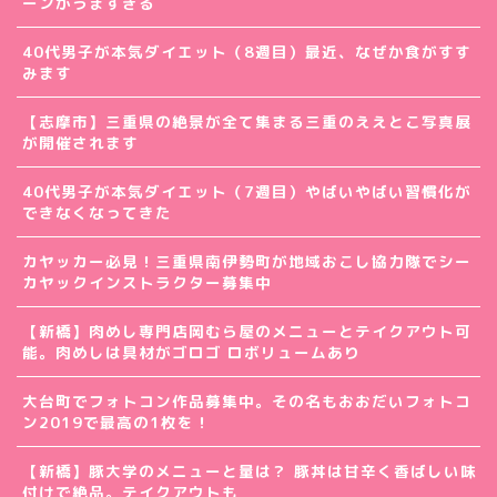
ーンがうますぎる
40代男子が本気ダイエット（8週目）最近、なぜか食がすす
みます
【志摩市】三重県の絶景が全て集まる三重のええとこ写真展
が開催されます
40代男子が本気ダイエット（7週目）やばいやばい習慣化が
できなくなってきた
カヤッカー必見！三重県南伊勢町が地域おこし協力隊でシー
カヤックインストラクター募集中
【新橋】肉めし専門店岡むら屋のメニューとテイクアウト可
能。肉めしは具材がゴロゴ ロボリュームあり
大台町でフォトコン作品募集中。その名もおおだいフォトコ
ン2019で最高の1枚を！
【新橋】豚大学のメニューと量は？ 豚丼は甘辛く香ばしい味
付けで絶品。テイクアウトも