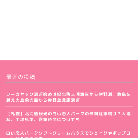
最近の投稿
シーカヤック漕ぎ始めは紀北町三浦海岸から熊野灘。鈴島を
越え大島象の鼻から赤野島激凪漕ぎ
【札幌】北海道観光の白い恋人パークの無料駐車場は？入場
料、工場見学、営業時間についても
白い恋人パークソフトクリームハウスでシェイクやポップコ