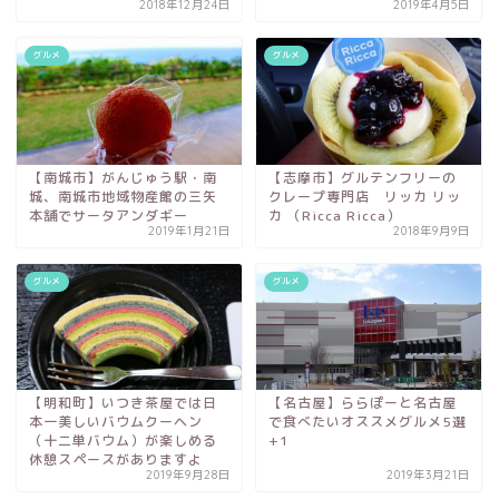
2018年12月24日
2019年4月5日
グルメ
グルメ
【南城市】がんじゅう駅・南
【志摩市】グルテンフリーの
城、南城市地域物産館の三矢
クレープ専門店 リッカ リッ
本舗でサータアンダギー
カ （Ricca Ricca）
2019年1月21日
2018年9月9日
グルメ
グルメ
【明和町】いつき茶屋では日
【名古屋】ららぽーと名古屋
本一美しいバウムクーヘン
で食べたいオススメグルメ5選
（十二単バウム）が楽しめる
+1
休憩スペースがありますよ
2019年9月28日
2019年3月21日