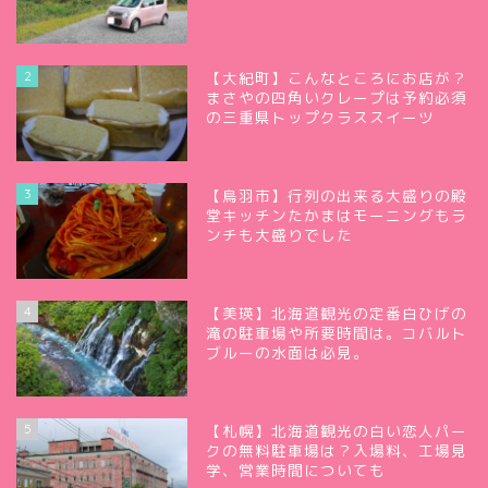
2
【大紀町】こんなところにお店が？
まさやの四角いクレープは予約必須
の三重県トップクラススイーツ
3
【鳥羽市】行列の出来る大盛りの殿
堂キッチンたかまはモーニングもラ
ンチも大盛りでした
4
【美瑛】北海道観光の定番白ひげの
滝の駐車場や所要時間は。コバルト
ブルーの水面は必見。
5
【札幌】北海道観光の白い恋人パー
クの無料駐車場は？入場料、工場見
学、営業時間についても