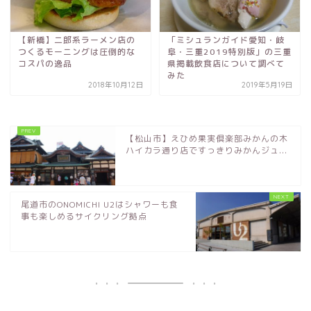
【新橋】二郎系ラーメン店の
「ミシュランガイド愛知・岐
つくるモーニングは圧倒的な
阜・三重2019特別版」の三重
コスパの逸品
県掲載飲食店について調べて
みた
2018年10月12日
2019年5月19日
【松山市】えひめ果実倶楽部みかんの木
ハイカラ通り店ですっきりみかんジュ...
尾道市のONOMICHI U2はシャワーも食
事も楽しめるサイクリング拠点