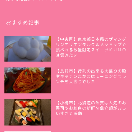
おすすめ記事
【中央区】東京都日本橋のザマンダ
リンオリエンタルグルメショップで
食べれる数量限定スイーツＫＵＭＯ
は雲みたい
【鳥羽市】行列の出来る大盛りの殿
堂キッチンたかまはモーニングもラ
ンチも大盛りでした
【小樽市】北海道の魚真は人気のお
寿司やお刺身の新鮮な魚介類がおし
いすぎて感動