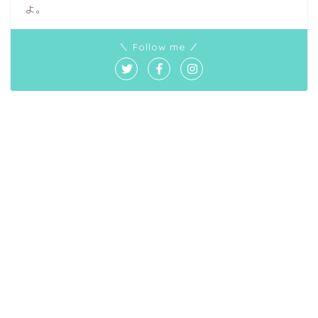
よ。
＼ Follow me ／