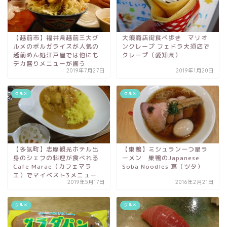
【越前市】福井県越前三大グ
大須商店街食べ歩き マリオ
ルメのボルガライスが人気の
ンクレープ フェドラ大須店で
越前めん処江戸屋では他にも
クレープ（愛知県）
デカ盛りメニューが揃う
2019年7月27日
2019年1月20日
グルメ
グルメ
【多気町】志摩観光ホテル出
【巣鴨】ミシュラン一つ星ラ
身のシェフの料理が食べれる
ーメン 巣鴨のJapanese
Cafe Marae（カフェマラ
Soba Noodles 蔦（ツタ）
エ）でマイベスト3メニュー
2019年5月17日
2016年2月21日
グルメ
グルメ