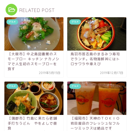
RELATED POST
グルメ
グルメ
【大阪市】中之島図書館のス
鳥羽市答志島のまるみつ寿司
モーブロー キッチン ナカノシ
でランチ。名物海鮮丼にはト
マで人生初のスモーブローを
ロサワラや車えび
食す
2019年5月15日
2019年12月17日
グルメ
グルメ
【蒲郡市】竹島に来たら老舗
【福岡市】天神のＴＯＫＩＯ
手打ちうどん やをよしで昼
岩田屋店のフレッシュなフル
食
ーツミックスは絶品です