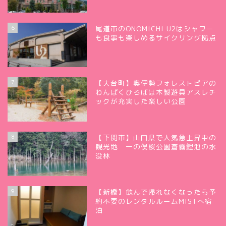
6
尾道市のONOMICHI U2はシャワー
も食事も楽しめるサイクリング拠点
7
【大台町】奥伊勢フォレストピアの
わんぱくひろばは木製遊具アスレチ
ックが充実した楽しい公園
8
【下関市】山口県で人気急上昇中の
観光地 一の俣桜公園蒼霧鯉池の水
没林
9
【新橋】飲んで帰れなくなったら予
約不要のレンタルルームMISTへ宿
泊