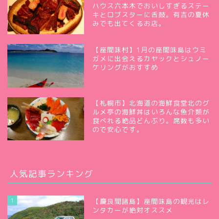
ハウス六本木でおいしすぎるステー
キとロブスターに舌鼓。有吉の夏休
みでも出てくるお店。
【座間味村】1月の座間味島はウミ
ガメに出会えるカヤックとシュノー
ケリングがおすすめ
【札幌市】北海道の海鮮食堂北のグ
ルメ亭の海鮮丼はいろんな魚介類が
食べれる絶品どんぶり。席数も多い
ので安心です。
人気記事ランキング
1
【慶良間諸島】座間味島の観光はレ
ンタカーが絶対オススメ