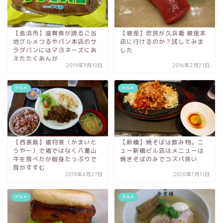
【長浜市】滋賀県が誇るご当
【銀座】庶民が久兵衛 銀座本
地グルメつるやパン本店のサ
店に行けるのか？試してみま
ラダパンにはマヨネーズにあ
した
えたたくあんが
2019年9月10日
2016年2月21日
グルメ
グルメ
【西表島】猪狩家（かまいと
【新橋】焼そばは飲み物。ニ
うやー）で猪ではなく八重山
ュー新橋ビル店はメニューは
牛を食べたが脂身たっぷりで
焼きそばのみでコスパ良い
食がすすむ
2019年4月27日
2020年1月11日
グルメ
グルメ