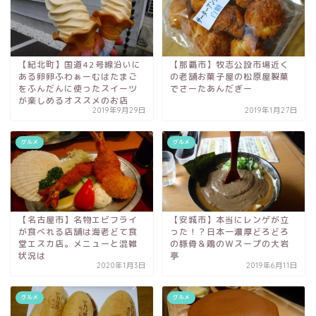
【紀北町】国道42号線沿いに
【那覇市】牧志公設市場近く
ある卵卵ふわぁーむはたまご
の老舗お菓子屋の松原屋製菓
をふんだんに使ったスイーツ
でさーたあんだぎー
が楽しめるオススメのお店
2019年9月29日
2019年1月27日
グルメ
グルメ
【名古屋市】名物エビフライ
【安城市】本当にレンゲが立
が食べれる店舗は海老どて食
った！？日本一濃厚どろどろ
堂エスカ店。メニューと混雑
の豚骨＆鶏のＷスープの大岩
状況は
亭
2020年1月3日
2019年6月11日
グルメ
グルメ