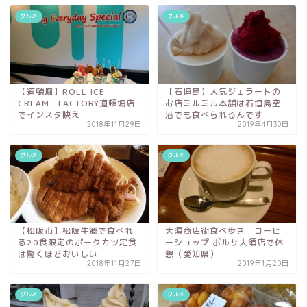
グルメ
グルメ
【道頓堀】ROLL ICE
【石垣島】人気ジェラートの
CREAM FACTORY道頓堀店
お店ミルミル本舗は石垣島空
でインスタ映え
港でも食べられるんです
2018年11月29日
2019年4月30日
グルメ
グルメ
【松阪市】松阪牛郷で食べれ
大須商店街食べ歩き コーヒ
る20食限定のポークカツ定食
ーショップ ボルサ大須店で休
は驚くほどおいしい
憩（愛知県）
2018年11月27日
2019年1月20日
グルメ
グルメ