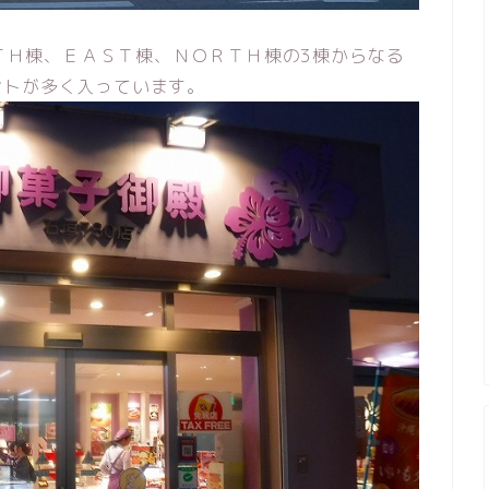
ＵＴＨ棟、ＥＡＳＴ棟、ＮＯＲＴＨ棟の3棟からなる
ントが多く入っています。