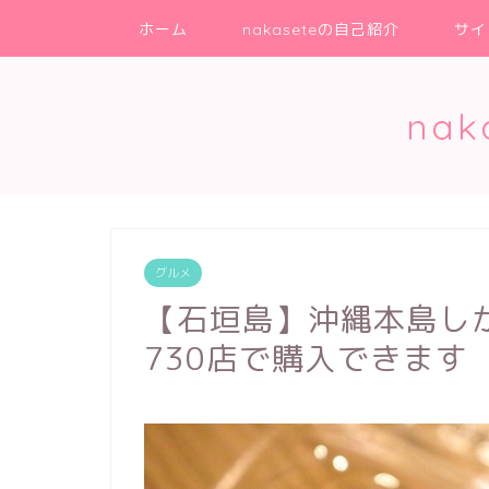
ホーム
nakaseteの自己紹介
サイ
na
グルメ
【石垣島】沖縄本島し
730店で購入できます