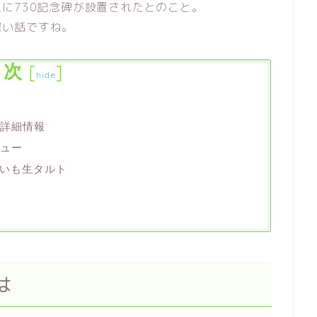
に730記念碑が設置されたとのこと。
深い話ですね。
目次
[
]
hide
舗詳細情報
ニュー
いも生タルト
は