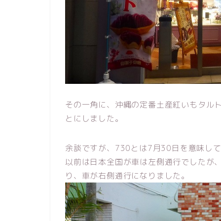
その一角に、沖縄の定番土産紅いもタル
とにしました。
余談ですが、730とは7月30日を意味し
以前は日本全国が車は左側通行でしたが、
り、車が右側通行になりました。