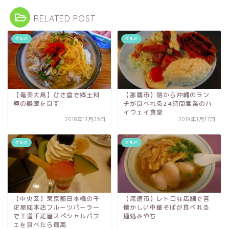
RELATED POST
グルメ
グルメ
【奄美大島】ひさ倉で郷土料
【那覇市】朝から沖縄のラン
理の鶏飯を食す
チが食べれる24時間営業のハ
イウェイ食堂
2018年11月25日
2019年1月17日
グルメ
グルメ
【中央区】東京都日本橋の千
【尾道市】レトロな店舗で昔
疋屋総本店フルーツパーラー
懐かしい中華そばが食べれる
で王道千疋屋スペシャルパフ
麺処みやち
ェを食べたら最高