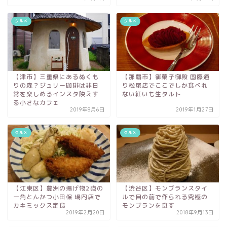
グルメ
グルメ
【津市】三重県にあるぬくも
【那覇市】御菓子御殿 国際通
りの森？ジュリー珈琲は非日
り松尾店でここでしか食べれ
常を楽しめるインスタ映えす
ない紅いも生タルト
る小さなカフェ
2019年8月6日
2019年1月27日
グルメ
グルメ
【江東区】豊洲の揚げ物2強の
【渋谷区】モンブランスタイ
一角とんかつ小田保 場内店で
ルで目の前で作られる究極の
カキミックス定食
モンブランを食す
2019年2月20日
2018年9月13日