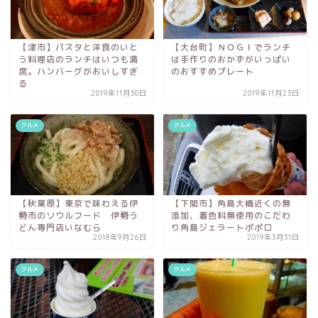
【津市】パスタと洋食のいと
【大台町】ＮＯＧＩでランチ
う料理店のランチはいつも満
は手作りのおかずがいっぱい
席。ハンバーグがおいしすぎ
のおすすめプレート
る
2019年11月30日
2019年11月23日
グルメ
グルメ
【秋葉原】東京で味わえる伊
【下関市】角島大橋近くの無
勢市のソウルフード 伊勢う
添加、着色料無使用のこだわ
どん専門店いなむら
り角島ジェラートポポロ
2018年9月26日
2019年3月31日
グルメ
グルメ