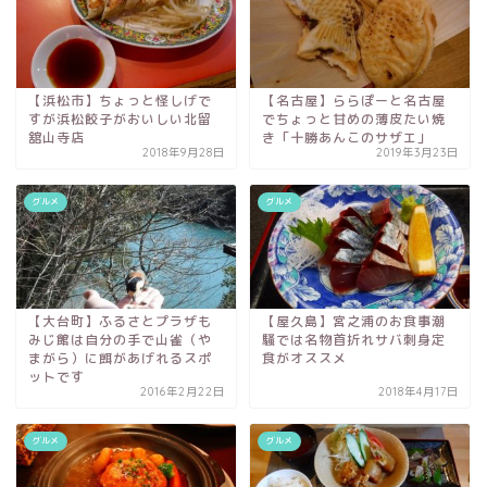
【浜松市】ちょっと怪しげで
【名古屋】ららぽーと名古屋
すが浜松餃子がおいしい北留
でちょっと甘めの薄皮たい焼
舘山寺店
き「十勝あんこのサザエ」
2018年9月28日
2019年3月23日
グルメ
グルメ
【大台町】ふるさとプラザも
【屋久島】宮之浦のお食事潮
みじ館は自分の手で山雀（や
騒では名物首折れサバ刺身定
まがら）に餌があげれるスポ
食がオススメ
ットです
2016年2月22日
2018年4月17日
グルメ
グルメ