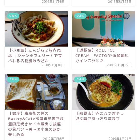
2019年11月4日
2018年8月23日
グルメ
グルメ
【小豆島】こんぴら２船内売
【道頓堀】ROLL ICE
店 （ジャンボフェリー）で食
CREAM FACTORY道頓堀店
べれる名物讃岐うどん
でインスタ映え
2018年8月10日
2018年11月29日
グルメ
グルメ
【銀座】東京都の俺の
【那覇市】赤まるで冷やし
Bakery&Cafe松屋銀座裏で数
坦々麺であっさり済ます
量限定焼きたての蔵出し銀座
の食パン～香～は小麦の味が
楽しめる
2019年7月8日
2019年1月21日