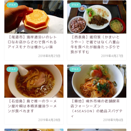
グルメ
グルメ
【尾道市】海岸通沿いのレト
【西表島】猪狩家（かまいと
ロなお店からさわで食べれる
うやー）で猪ではなく八重山
アイスモナカは懐かしい味
牛を食べたが脂身たっぷりで
食がすすむ
2018年8月25日
2019年4月27日
グルメ
グルメ
【石垣島】島で唯一のラーメ
【築地】場外市場の老舗喫茶
ン屋片桐は本格派醤油ラーメ
店フォーシーズン
ンが食べれます
（4SEASON）の絶品スパゲテ
ィ
2019年4月28日
2018年9月6日