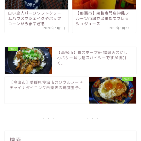
白い恋人パークソフトクリー
【那覇市】果物専門店沖縄フ
ムハウスでシェイクやポップ
ルーツ市場で出来たてフレッ
コーンがうますぎる
シュジュース
2020年3月1日
2019年1月27日
【高松市】噂のホープ軒 福岡店のかし
わバター丼は超スパイシーですが後引
く...
【今治市】愛媛県今治市のソウルフード
チャイナダイニング白楽天の焼豚玉子...
検索