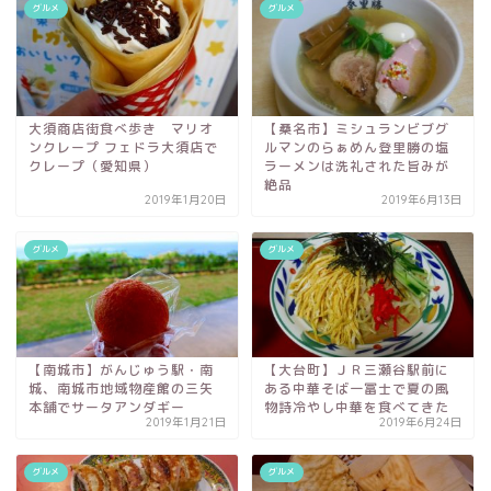
グルメ
グルメ
大須商店街食べ歩き マリオ
【桑名市】ミシュランビブグ
ンクレープ フェドラ大須店で
ルマンのらぁめん登里勝の塩
クレープ（愛知県）
ラーメンは洗礼された旨みが
絶品
2019年1月20日
2019年6月13日
グルメ
グルメ
【南城市】がんじゅう駅・南
【大台町】ＪＲ三瀬谷駅前に
城、南城市地域物産館の三矢
ある中華そば一冨士で夏の風
本舗でサータアンダギー
物詩冷やし中華を食べてきた
2019年1月21日
2019年6月24日
グルメ
グルメ