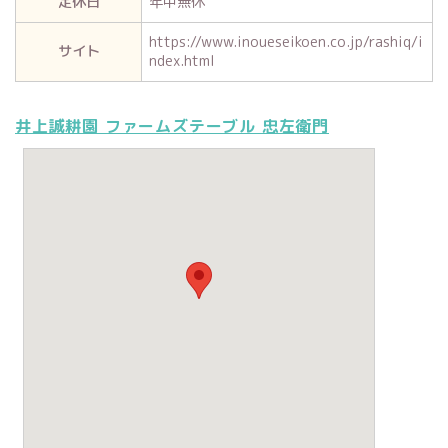
定休日
年中無休
https://www.inoueseikoen.co.jp/rashiq/i
サイト
ndex.html
井上誠耕園 ファームズテーブル 忠左衛門